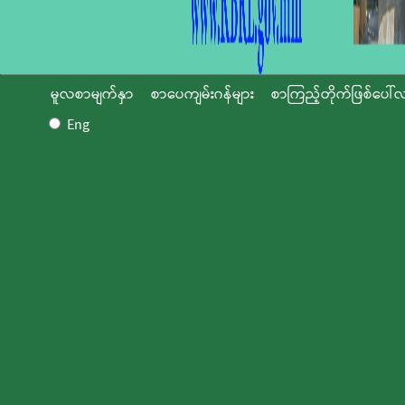
မူလစာမျက်နှာ
စာပေကျမ်းဂန်များ
စာကြည့်တိုက်ဖြစ်ပေါ်လ
Eng