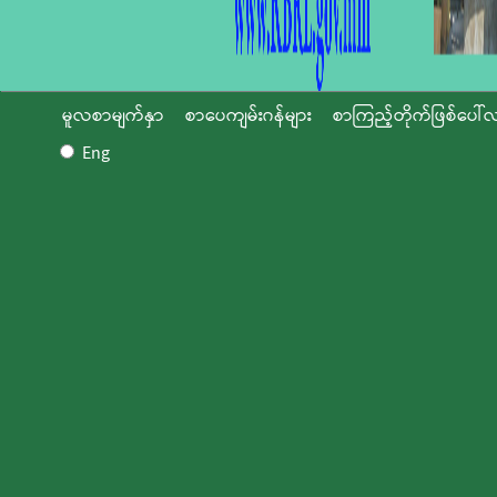
မူလစာမျက်နှာ
စာပေကျမ်းဂန်များ
စာကြည့်တိုက်ဖြစ်ပေါ်လ
Eng