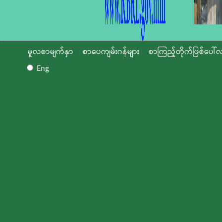
မူလစာမျက်နှာ
စာပေကျမ်းဂန်များ
စာကြည့်တိုက်ဖြစ်ပေါ်လ
Eng