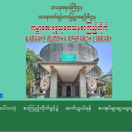
ပေါ်လာပုံ
စာကြည့်တိုက်ဖွင့်ပွဲ
ဆက်သွယ်ရန်
စာအုပ်များရှာဖွေရ