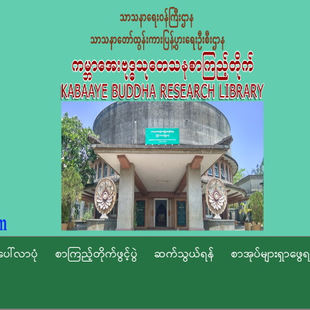
ပေါ်လာပုံ
စာကြည့်တိုက်ဖွင့်ပွဲ
ဆက်သွယ်ရန်
စာအုပ်များရှာဖွေရ