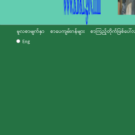
မူလစာမျက်နှာ
စာပေကျမ်းဂန်များ
စာကြည့်တိုက်ဖြစ်ပေါ်လ
Eng