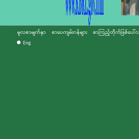
မူလစာမျက်နှာ
စာပေကျမ်းဂန်များ
စာကြည့်တိုက်ဖြစ်ပေါ်လ
Eng