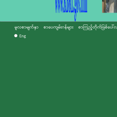
မူလစာမျက်နှာ
စာပေကျမ်းဂန်များ
စာကြည့်တိုက်ဖြစ်ပေါ်လ
Eng