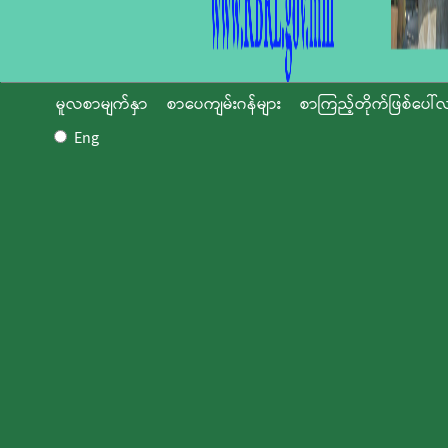
မူလစာမျက်နှာ
စာပေကျမ်းဂန်များ
စာကြည့်တိုက်ဖြစ်ပေါ်လ
Eng