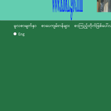
မူလစာမျက်နှာ
စာပေကျမ်းဂန်များ
စာကြည့်တိုက်ဖြစ်ပေါ်လ
Eng