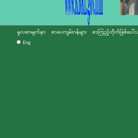
မူလစာမျက်နှာ
စာပေကျမ်းဂန်များ
စာကြည့်တိုက်ဖြစ်ပေါ်လ
Eng