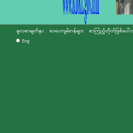
မူလစာမျက်နှာ
စာပေကျမ်းဂန်များ
စာကြည့်တိုက်ဖြစ်ပေါ်လ
Eng