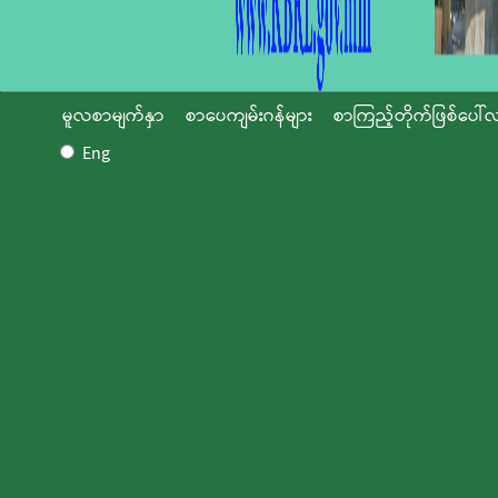
မူလစာမျက်နှာ
စာပေကျမ်းဂန်များ
စာကြည့်တိုက်ဖြစ်ပေါ်လ
Eng