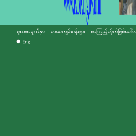
မူလစာမျက်နှာ
စာပေကျမ်းဂန်များ
စာကြည့်တိုက်ဖြစ်ပေါ်လ
Eng