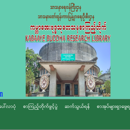
ပေါ်လာပုံ
စာကြည့်တိုက်ဖွင့်ပွဲ
ဆက်သွယ်ရန်
စာအုပ်များရှာဖွေရ