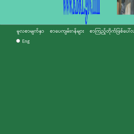
မူလစာမျက်နှာ
စာပေကျမ်းဂန်များ
စာကြည့်တိုက်ဖြစ်ပေါ်လ
Eng