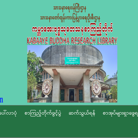
ပေါ်လာပုံ
စာကြည့်တိုက်ဖွင့်ပွဲ
ဆက်သွယ်ရန်
စာအုပ်များရှာဖွေရ