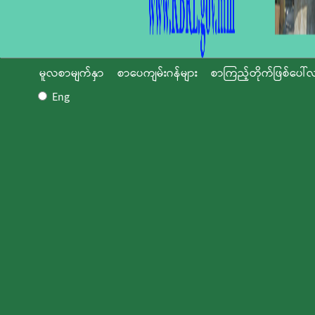
မူလစာမျက်နှာ
စာပေကျမ်းဂန်များ
စာကြည့်တိုက်ဖြစ်ပေါ်လ
Eng