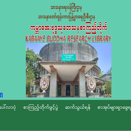
ပေါ်လာပုံ
စာကြည့်တိုက်ဖွင့်ပွဲ
ဆက်သွယ်ရန်
စာအုပ်များရှာဖွေရ