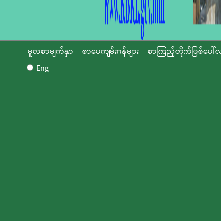
မူလစာမျက်နှာ
စာပေကျမ်းဂန်များ
စာကြည့်တိုက်ဖြစ်ပေါ်လ
Eng