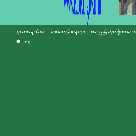
မူလစာမျက်နှာ
စာပေကျမ်းဂန်များ
စာကြည့်တိုက်ဖြစ်ပေါ်လ
Eng