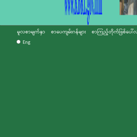
မူလစာမျက်နှာ
စာပေကျမ်းဂန်များ
စာကြည့်တိုက်ဖြစ်ပေါ်လ
Eng