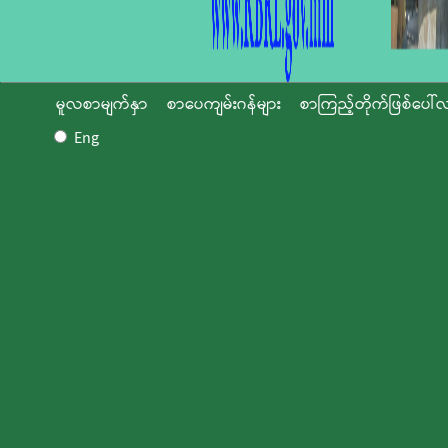
မူလစာမျက်နှာ
စာပေကျမ်းဂန်များ
စာကြည့်တိုက်ဖြစ်ပေါ်လ
Eng