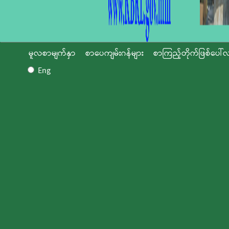
မူလစာမျက်နှာ
စာပေကျမ်းဂန်များ
စာကြည့်တိုက်ဖြစ်ပေါ်လ
Eng