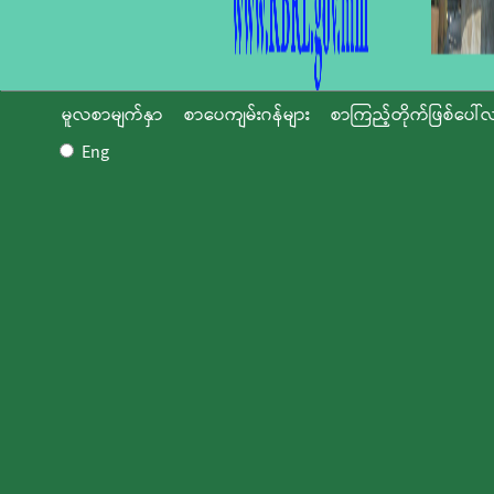
မူလစာမျက်နှာ
စာပေကျမ်းဂန်များ
စာကြည့်တိုက်ဖြစ်ပေါ်လ
Eng