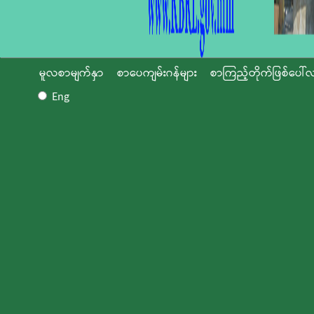
မူလစာမျက်နှာ
စာပေကျမ်းဂန်များ
စာကြည့်တိုက်ဖြစ်ပေါ်လ
Eng