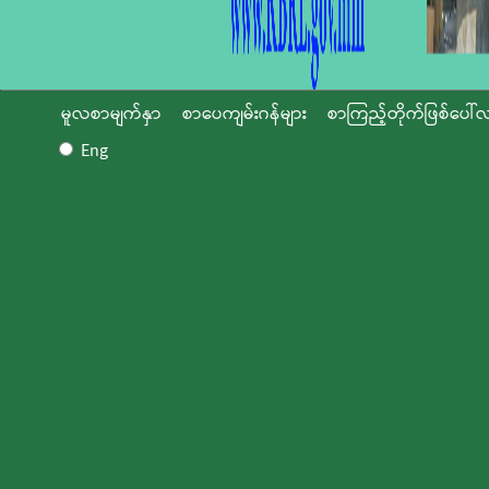
မူလစာမျက်နှာ
စာပေကျမ်းဂန်များ
စာကြည့်တိုက်ဖြစ်ပေါ်လ
Eng