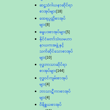
ဆဋ္ဌသံဂါယနာဆိုင်ရာ
စာအုပ်များ
[18]
ထေရုပ္ပတ္တိစာအုပ်
များ
[8]
ဓမ္မပဒစာအုပ်များ
[5]
နိုင်ငံတော်သံဃမဟာ
နာယကအဖွဲ့နှင့်
သက်ဆိုင်သောစာအုပ်
များ
[10]
ဗုဒ္ဓဘာသာဆိုင်ရာ
စာအုပ်များ
[144]
ဗုဒ္ဓဝင်ကျမ်းစာအုပ်
များ
[4]
ဘာသာဋီကာစာအုပ်
များ
[4]
ဝိနိစ္ဆယစာအုပ်