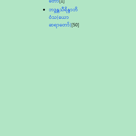
တော်
[1]
ဘဒ္ဒန္တသီရိန္ဒာဘိ
ဝံသ(ယော
ဆရာတော်)
[50]