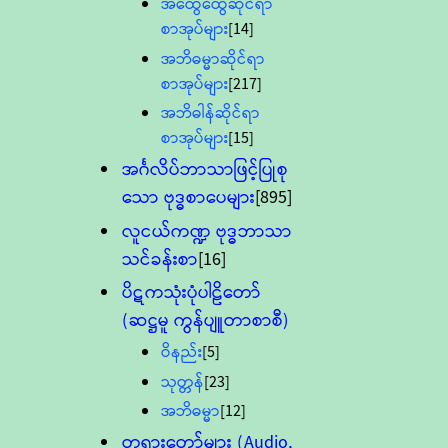
အထွေထွေဆိုင်ရာ
စာအုပ်များ
[14]
အဘိဓမ္မာဆိုင်ရာ
စာအုပ်များ
[217]
အဘိဓါန်ဆိုင်ရာ
စာအုပ်များ
[15]
အင်္ဂလိပ်ဘာသာဖြင့်ပြုစု
သော ဗုဒ္ဓစာပေများ
[895]
လူငယ်ကဏ္ဍ ဗုဒ္ဓဘာသာ
သင်ခန်းစာ
[16]
ပိဋကသုံးပုံပါဠိတော်
(ဆဋ္ဌမူ ကွန်ပျူတာစာစီ)
ဝိနည်း
[5]
သုတ္တန်
[23]
အဘိဓမ္မာ
[12]
တရားတော်များ (Audio,