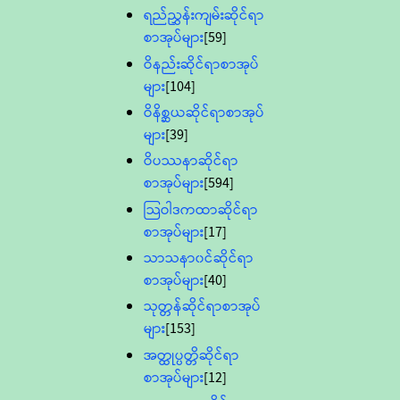
ရည်ညွှန်းကျမ်းဆိုင်ရာ
စာအုပ်များ
[59]
ဝိနည်းဆိုင်ရာစာအုပ်
များ
[104]
ဝိနိစ္ဆယဆိုင်ရာစာအုပ်
များ
[39]
ဝိပဿနာဆိုင်ရာ
စာအုပ်များ
[594]
သြဝါဒကထာဆိုင်ရာ
စာအုပ်များ
[17]
သာသနာ၀င်ဆိုင်ရာ
စာအုပ်များ
[40]
သုတ္တန်ဆိုင်ရာစာအုပ်
များ
[153]
အတ္ထုပ္ပတ္တိဆိုင်ရာ
စာအုပ်များ
[12]