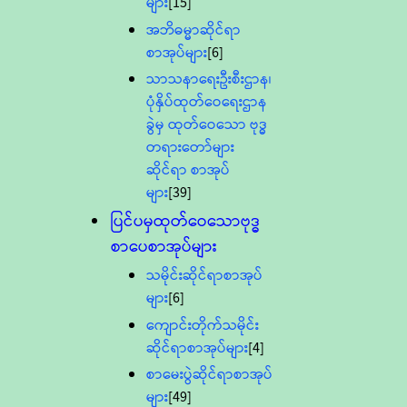
များ
[15]
အဘိဓမ္မာဆိုင်ရာ
စာအုပ်များ
[6]
သာသနာရေးဦးစီးဌာန၊
ပုံနှိပ်ထုတ်ဝေရေးဌာန
ခွဲမှ ထုတ်ဝေသော ဗုဒ္ဓ
တရားတော်များ
ဆိုင်ရာ စာအုပ်
များ
[39]
ပြင်ပမှထုတ်ဝေသောဗုဒ္ဓ
စာပေစာအုပ်များ
သမိုင်းဆိုင်ရာစာအုပ်
များ
[6]
ကျောင်းတိုက်သမိုင်း
ဆိုင်ရာစာအုပ်များ
[4]
စာမေးပွဲဆိုင်ရာစာအုပ်
များ
[49]