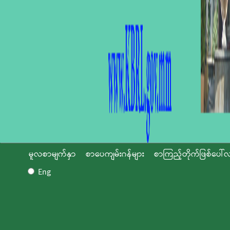
မူလစာမျက်နှာ
စာပေကျမ်းဂန်များ
စာကြည့်တိုက်ဖြစ်ပေါ်လ
Eng