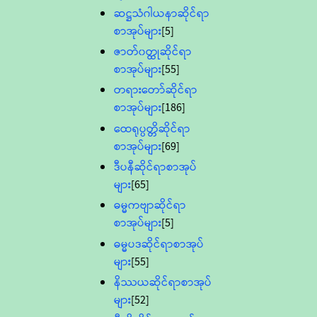
ဆဋ္ဌသံဂါယနာဆိုင်ရာ
စာအုပ်များ
[5]
ဇာတ်၀တ္ထုဆိုင်ရာ
စာအုပ်များ
[55]
တရားတော်ဆိုင်ရာ
စာအုပ်များ
[186]
ထေရုပ္ပတ္တိဆိုင်ရာ
စာအုပ်များ
[69]
ဒီပနီဆိုင်ရာစာအုပ်
များ
[65]
ဓမ္မကဗျာဆိုင်ရာ
စာအုပ်များ
[5]
ဓမ္မပဒဆိုင်ရာစာအုပ်
များ
[55]
နိဿယဆိုင်ရာစာအုပ်
များ
[52]