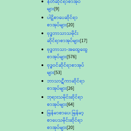
နီတိဆိုင်ရာစာအုပ်
များ
[9]
ပါဠိစာပေဆိုင်ရာ
စာအုပ်များ
[20]
ဗုဒ္ဓဘာသာသမိုင်း
ဆိုင်ရာစာအုပ်များ
[17]
ဗုဒ္ဓဘာသာ-အထွေထွေ
စာအုပ်များ
[576]
ဗုဒ္ဓဝင်ဆိုင်ရာစာအုပ်
များ
[53]
ဘာသာဋီကာဆိုင်ရာ
စာအုပ်များ
[26]
ဘုရားသမိုင်းဆိုင်ရာ
စာအုပ်များ
[64]
မြန်မာစာပေ၊ မြန်မာ့
စာပေသမိုင်းဆိုင်ရာ
စာအုပ်များ
[20]