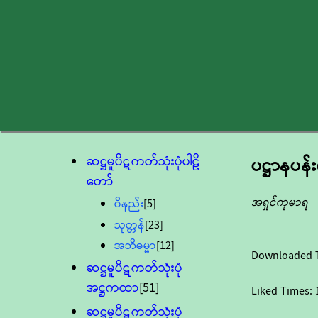
ဆဋ္ဌမူပိဋကတ်သုံးပုံပါဠိ
ပဋ္ဌာနပန်း
တော်
အရှင်ကုမာရ
ဝိနည်း
[5]
သုတ္တန်
[23]
အဘိဓမ္မာ
[12]
Downloaded 
ဆဋ္ဌမူပိဋကတ်သုံးပုံ
အဋ္ဌကထာ
[51]
Liked Times:
ဆဋ္ဌမူပိဋကတ်သုံးပုံ