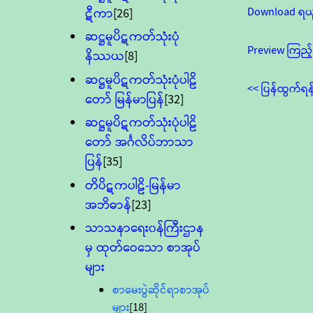
Download ရယ
ဋီကာ
[26]
ဆဋ္ဌမူပိဋကတ်သုံးပုံ
Preview ကြည့်
နိဿယ
[8]
ဆဋ္ဌမူပိဋကတ်သုံးပုံပါဠိ
<< ပြန်ထွက်ရန
တော် မြန်မာပြန်
[32]
ဆဋ္ဌမူပိဋကတ်သုံးပုံပါဠိ
တော် အင်္ဂလိပ်ဘာသာ
ပြန်
[35]
တိပိဋကပါဠိ-မြန်မာ
အဘိဓာန်
[23]
သာသနာရေး၀န်ကြီးဌာန
မှ ထုတ်ဝေသော စာအုပ်
များ
စာမေးပွဲဆိုင်ရာစာအုပ်
များ
[18]