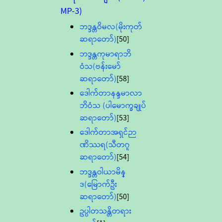
MP-3)
ဘဒ္ဒန္တဝိမလ(မိုးကုတ်
ဆရာတော်)
[50]
ဘဒ္ဒန္တကုမာရာဘိ
ဝံသ(ဗန်းမော်
ဆရာတော်)
[58]
ဒေါက်တာနန္ဒမာလာ
ဘိဝံသ (ပါမောက္ခချုပ်
ဆရာတော်)
[53]
ဒေါက်တာအရှင်ဉာ
ဏိဿရ(သီတဂူ
ဆရာတော်)
[54]
ဘဒ္ဒန္တဝါယာမိန္
ဒ(မြောက်ဦး
ဆရာတော်)
[50]
ဥပ္ပါတသန္တိတရား