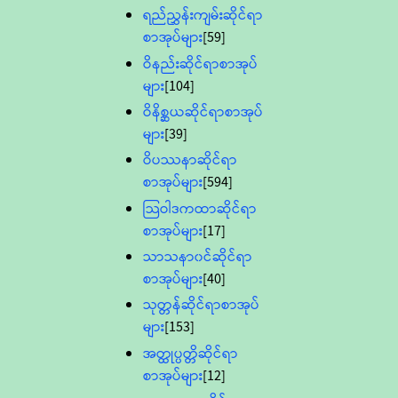
ရည်ညွှန်းကျမ်းဆိုင်ရာ
စာအုပ်များ
[59]
ဝိနည်းဆိုင်ရာစာအုပ်
များ
[104]
ဝိနိစ္ဆယဆိုင်ရာစာအုပ်
များ
[39]
ဝိပဿနာဆိုင်ရာ
စာအုပ်များ
[594]
သြဝါဒကထာဆိုင်ရာ
စာအုပ်များ
[17]
သာသနာ၀င်ဆိုင်ရာ
စာအုပ်များ
[40]
သုတ္တန်ဆိုင်ရာစာအုပ်
များ
[153]
အတ္ထုပ္ပတ္တိဆိုင်ရာ
စာအုပ်များ
[12]