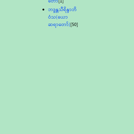
တော်
[1]
ဘဒ္ဒန္တသီရိန္ဒာဘိ
ဝံသ(ယော
ဆရာတော်)
[50]