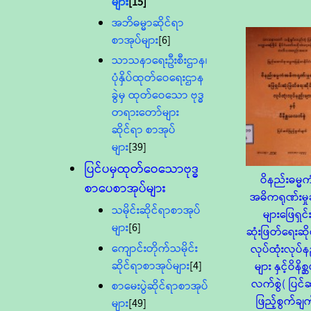
များ
[15]
အဘိဓမ္မာဆိုင်ရာ
စာအုပ်များ
[6]
သာသနာရေးဦးစီးဌာန၊
ပုံနှိပ်ထုတ်ဝေရေးဌာန
ခွဲမှ ထုတ်ဝေသော ဗုဒ္ဓ
တရားတော်များ
ဆိုင်ရာ စာအုပ်
များ
[39]
ပြင်ပမှထုတ်ဝေသောဗုဒ္ဓ
ဝိနည်းဓမ္မက
စာပေစာအုပ်များ
အဓိကရုဏ်းမှု
သမိုင်းဆိုင်ရာစာအုပ်
များဖြေရှင်
များ
[6]
ဆုံးဖြတ်ရေးဆို
ကျောင်းတိုက်သမိုင်း
လုပ်ထုံးလုပ်န
ဆိုင်ရာစာအုပ်များ
[4]
များ နှင့်ဝိနိစ
လက်စွဲ( ပြင်
စာမေးပွဲဆိုင်ရာစာအုပ်
ဖြည့်စွက်ချက
များ
[49]