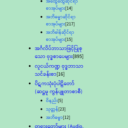
အထွေထွေဆိုင်ရာ
စာအုပ်များ
[14]
အဘိဓမ္မာဆိုင်ရာ
စာအုပ်များ
[217]
အဘိဓါန်ဆိုင်ရာ
စာအုပ်များ
[15]
အင်္ဂလိပ်ဘာသာဖြင့်ပြုစု
သော ဗုဒ္ဓစာပေများ
[895]
လူငယ်ကဏ္ဍ ဗုဒ္ဓဘာသာ
သင်ခန်းစာ
[16]
ပိဋကသုံးပုံပါဠိတော်
(ဆဋ္ဌမူ ကွန်ပျူတာစာစီ)
ဝိနည်း
[5]
သုတ္တန်
[23]
အဘိဓမ္မာ
[12]
တရားတော်များ (Audio,