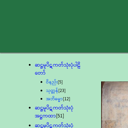
ဆဋ္ဌမူပိဋကတ်သုံးပုံပါဠိ
တော်
ဝိနည်း
[5]
သုတ္တန်
[23]
အဘိဓမ္မာ
[12]
ဆဋ္ဌမူပိဋကတ်သုံးပုံ
အဋ္ဌကထာ
[51]
ဆဋ္ဌမူပိဋကတ်သုံးပုံ