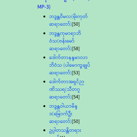
MP-3)
ဘဒ္ဒန္တဝိမလ(မိုးကုတ်
ဆရာတော်)
[50]
ဘဒ္ဒန္တကုမာရာဘိ
ဝံသ(ဗန်းမော်
ဆရာတော်)
[58]
ဒေါက်တာနန္ဒမာလာ
ဘိဝံသ (ပါမောက္ခချုပ်
ဆရာတော်)
[53]
ဒေါက်တာအရှင်ဉာ
ဏိဿရ(သီတဂူ
ဆရာတော်)
[54]
ဘဒ္ဒန္တဝါယာမိန္
ဒ(မြောက်ဦး
ဆရာတော်)
[50]
ဥပ္ပါတသန္တိတရား