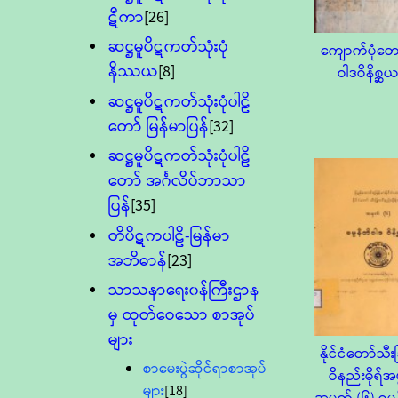
ဋီကာ
[26]
ဆဋ္ဌမူပိဋကတ်သုံးပုံ
ကျောက်ပုံတ
နိဿယ
[8]
ဝါဒဝိနိစ္ဆ
ဆဋ္ဌမူပိဋကတ်သုံးပုံပါဠိ
တော် မြန်မာပြန်
[32]
ဆဋ္ဌမူပိဋကတ်သုံးပုံပါဠိ
တော် အင်္ဂလိပ်ဘာသာ
ပြန်
[35]
တိပိဋကပါဠိ-မြန်မာ
အဘိဓာန်
[23]
သာသနာရေး၀န်ကြီးဌာန
မှ ထုတ်ဝေသော စာအုပ်
များ
နိုင်ငံတော်သီး
စာမေးပွဲဆိုင်ရာစာအုပ်
ဝိနည်းဓိုရ်အဖွ
များ
[18]