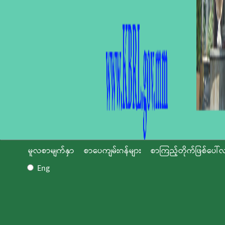
မူလစာမျက်နှာ
စာပေကျမ်းဂန်များ
စာကြည့်တိုက်ဖြစ်ပေါ်လ
Eng