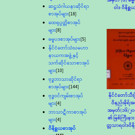
အမှတ် (၆) ဓမ္မ
ဆဋ္ဌသံဂါယနာဆိုင်ရာ
ဝါဒ ဝိနိစ္ဆ
စာအုပ်များ
[18]
ထေရုပ္ပတ္တိစာအုပ်
များ
[8]
ဓမ္မပဒစာအုပ်များ
[5]
နိုင်ငံတော်သံဃမဟာ
နာယကအဖွဲ့နှင့်
သက်ဆိုင်သောစာအုပ်
များ
[10]
ဗုဒ္ဓဘာသာဆိုင်ရာ
စာအုပ်များ
[144]
နိုင်ငံတော်သီး
ဗုဒ္ဓဝင်ကျမ်းစာအုပ်
ဝိနည်းဓိုရ်အဖွ
များ
[4]
အမှတ်(၁၆/၂၀
ဘာသာဋီကာစာအုပ်
၏ မြစ်ကြီးနား 
များ
[4]
တ္တသာရဝါဒဝိနိ
ဝိနိစ္ဆယစာအုပ်