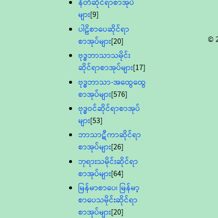
နီတိဆိုင်ရာစာအုပ်
များ
[9]
ပါဠိစာပေဆိုင်ရာ
© 
စာအုပ်များ
[20]
ဗုဒ္ဓဘာသာသမိုင်း
ဆိုင်ရာစာအုပ်များ
[17]
ဗုဒ္ဓဘာသာ-အထွေထွေ
စာအုပ်များ
[576]
ဗုဒ္ဓဝင်ဆိုင်ရာစာအုပ်
များ
[53]
ဘာသာဋီကာဆိုင်ရာ
စာအုပ်များ
[26]
ဘုရားသမိုင်းဆိုင်ရာ
စာအုပ်များ
[64]
မြန်မာစာပေ၊ မြန်မာ့
စာပေသမိုင်းဆိုင်ရာ
စာအုပ်များ
[20]