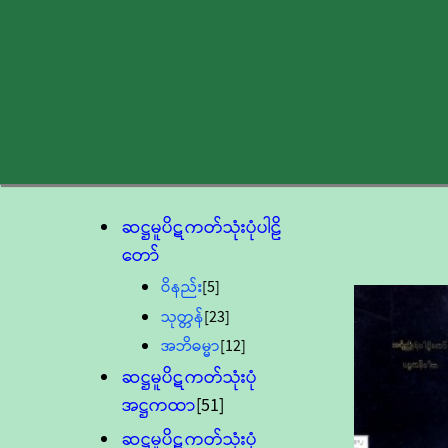
ဆဋ္ဌမူပိဋကတ်သုံးပုံပါဠိ
တော်
ဝိနည်း
[5]
သုတ္တန်
[23]
အဘိဓမ္မာ
[12]
ဆဋ္ဌမူပိဋကတ်သုံးပုံ
အဋ္ဌကထာ
[51]
ဆဋ္ဌမူပိဋကတ်သုံးပုံ