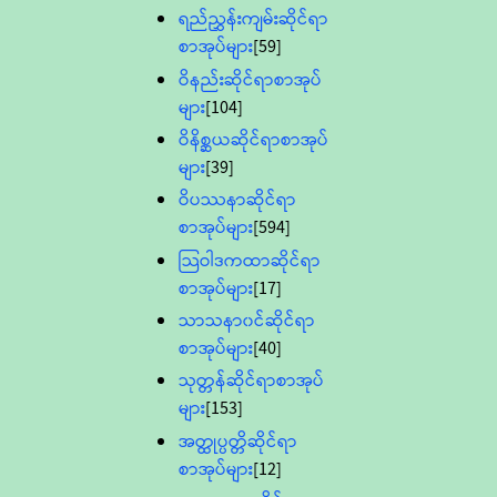
ရည်ညွှန်းကျမ်းဆိုင်ရာ
စာအုပ်များ
[59]
ဝိနည်းဆိုင်ရာစာအုပ်
များ
[104]
ဝိနိစ္ဆယဆိုင်ရာစာအုပ်
များ
[39]
ဝိပဿနာဆိုင်ရာ
စာအုပ်များ
[594]
သြဝါဒကထာဆိုင်ရာ
စာအုပ်များ
[17]
သာသနာ၀င်ဆိုင်ရာ
စာအုပ်များ
[40]
သုတ္တန်ဆိုင်ရာစာအုပ်
များ
[153]
အတ္ထုပ္ပတ္တိဆိုင်ရာ
စာအုပ်များ
[12]