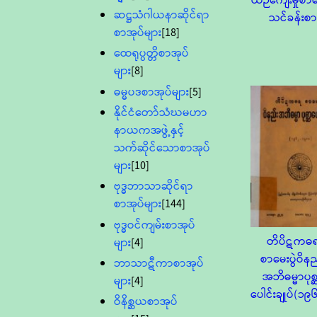
ယဉ်ကျေးမှုစာမေ
ဆဋ္ဌသံဂါယနာဆိုင်ရာ
သင်ခန်းစ
စာအုပ်များ
[18]
ထေရုပ္ပတ္တိစာအုပ်
များ
[8]
ဓမ္မပဒစာအုပ်များ
[5]
နိုင်ငံတော်သံဃမဟာ
နာယကအဖွဲ့နှင့်
သက်ဆိုင်သောစာအုပ်
များ
[10]
ဗုဒ္ဓဘာသာဆိုင်ရာ
စာအုပ်များ
[144]
ဗုဒ္ဓဝင်ကျမ်းစာအုပ်
တိပိဋကဓ
များ
[4]
စာမေးပွဲဝိနည
ဘာသာဋီကာစာအုပ်
အဘိဓမ္မာပုစ္
များ
[4]
ပေါင်းချုပ်(၁
ဝိနိစ္ဆယစာအုပ်