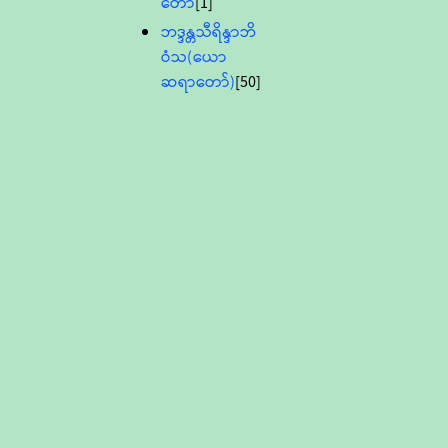
တော်
[1]
ဘဒ္ဒန္တသီရိန္ဒာဘိ
ဝံသ(ယော
ဆရာတော်)
[50]