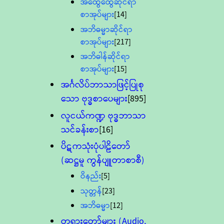
အထွေထွေဆိုင်ရာ
စာအုပ်များ
[14]
အဘိဓမ္မာဆိုင်ရာ
စာအုပ်များ
[217]
အဘိဓါန်ဆိုင်ရာ
စာအုပ်များ
[15]
အင်္ဂလိပ်ဘာသာဖြင့်ပြုစု
သော ဗုဒ္ဓစာပေများ
[895]
လူငယ်ကဏ္ဍ ဗုဒ္ဓဘာသာ
သင်ခန်းစာ
[16]
ပိဋကသုံးပုံပါဠိတော်
(ဆဋ္ဌမူ ကွန်ပျူတာစာစီ)
ဝိနည်း
[5]
သုတ္တန်
[23]
အဘိဓမ္မာ
[12]
တရားတော်များ (Audio,