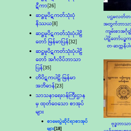
ဋီကာ
[26]
ဆဋ္ဌမူပိဋကတ်သုံးပုံ
ပဌမလတ်တန
နိဿယ
[8]
အတွက်ဘာသာပ
ကျမ်းစာအင်္ဂုတ္ထ
ဆဋ္ဌမူပိဋကတ်သုံးပုံပါဠိ
ပါဠိတော်ပဉ္စက
တော် မြန်မာပြန်
[32]
တ-ဆက္ကနိပ
ဆဋ္ဌမူပိဋကတ်သုံးပုံပါဠိ
တော် အင်္ဂလိပ်ဘာသာ
ပြန်
[35]
တိပိဋကပါဠိ-မြန်မာ
အဘိဓာန်
[23]
သာသနာရေး၀န်ကြီးဌာန
မှ ထုတ်ဝေသော စာအုပ်
များ
စာမေးပွဲဆိုင်ရာစာအုပ်
ဗုဒ္ဓဘာသာ
များ
[18]