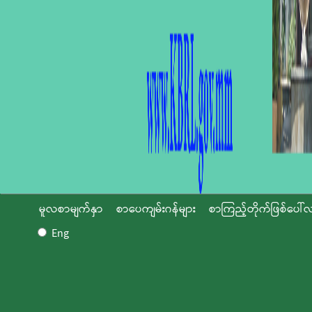
မူလစာမျက်နှာ
စာပေကျမ်းဂန်များ
စာကြည့်တိုက်ဖြစ်ပေါ်လ
Eng