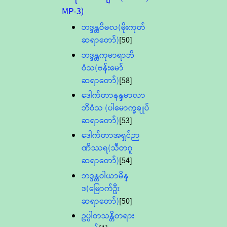
MP-3)
ဘဒ္ဒန္တဝိမလ(မိုးကုတ်
ဆရာတော်)
[50]
ဘဒ္ဒန္တကုမာရာဘိ
ဝံသ(ဗန်းမော်
ဆရာတော်)
[58]
ဒေါက်တာနန္ဒမာလာ
ဘိဝံသ (ပါမောက္ခချုပ်
ဆရာတော်)
[53]
ဒေါက်တာအရှင်ဉာ
ဏိဿရ(သီတဂူ
ဆရာတော်)
[54]
ဘဒ္ဒန္တဝါယာမိန္
ဒ(မြောက်ဦး
ဆရာတော်)
[50]
ဥပ္ပါတသန္တိတရား