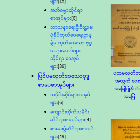
များ
[15]
အဘိဓမ္မာဆိုင်ရာ
စာအုပ်များ
[6]
သာသနာရေးဦးစီးဌာန၊
ပုံနှိပ်ထုတ်ဝေရေးဌာန
ခွဲမှ ထုတ်ဝေသော ဗုဒ္ဓ
တရားတော်များ
ဆိုင်ရာ စာအုပ်
များ
[39]
ပထမလတ်တန
ပြင်ပမှထုတ်ဝေသောဗုဒ္ဓ
အတွက် စာစ
စာပေစာအုပ်များ
အခြေပြုနိယံနှ
သမိုင်းဆိုင်ရာစာအုပ်
အဖြေ
များ
[6]
ကျောင်းတိုက်သမိုင်း
ဆိုင်ရာစာအုပ်များ
[4]
စာမေးပွဲဆိုင်ရာစာအုပ်
များ
[49]