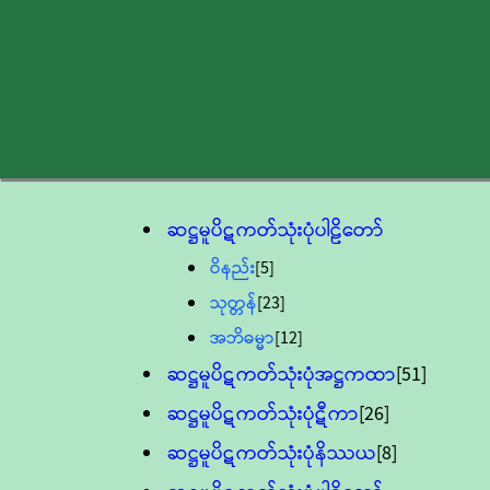
ဆဋ္ဌမူပိဋကတ်သုံးပုံပါဠိတော်
ဝိနည်း
[5]
သုတ္တန်
[23]
အဘိဓမ္မာ
[12]
ဆဋ္ဌမူပိဋကတ်သုံးပုံအဋ္ဌကထာ
[51]
ဆဋ္ဌမူပိဋကတ်သုံးပုံဋီကာ
[26]
ဆဋ္ဌမူပိဋကတ်သုံးပုံနိဿယ
[8]