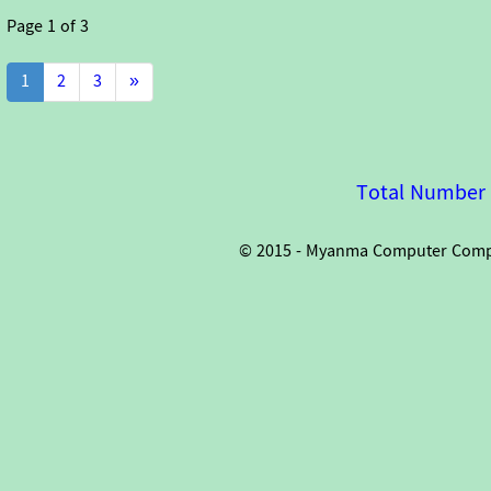
Page
1
of
3
1
2
3
»
Total Number o
© 2015 - Myanma Computer Compan