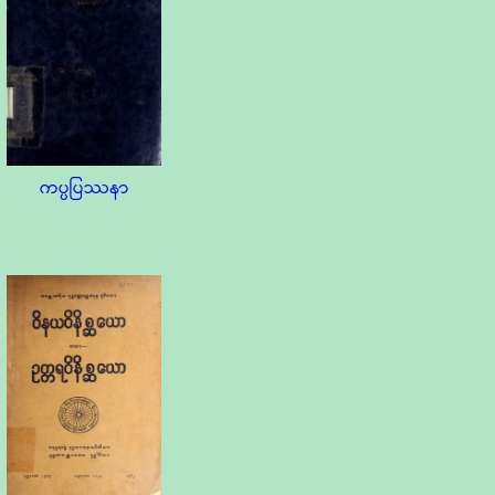
ကပ္ပပြဿနာ