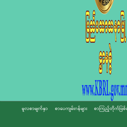
မူလစာမျက်နှာ
စာပေကျမ်းဂန်များ
စာကြည့်တိုက်ဖြစ်