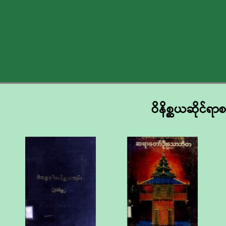
ဝိနိစ္ဆယဆိုင်ရာ