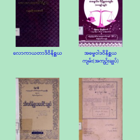
လောကာယတာဒိဝိနိစ္ဆယ
အဓမ္မဝါဒဝိနိစ္ဆယ
ကျမ်း(အကျဉ်းချုပ်)