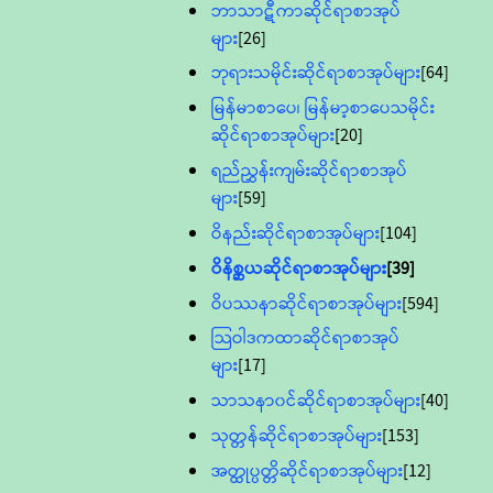
ဘာသာဋီကာဆိုင်ရာစာအုပ်
များ
[26]
ဘုရားသမိုင်းဆိုင်ရာစာအုပ်များ
[64]
မြန်မာစာပေ၊ မြန်မာ့စာပေသမိုင်း
ဆိုင်ရာစာအုပ်များ
[20]
ရည်ညွှန်းကျမ်းဆိုင်ရာစာအုပ်
များ
[59]
ဝိနည်းဆိုင်ရာစာအုပ်များ
[104]
ဝိနိစ္ဆယဆိုင်ရာစာအုပ်များ
[39]
ဝိပဿနာဆိုင်ရာစာအုပ်များ
[594]
သြဝါဒကထာဆိုင်ရာစာအုပ်
များ
[17]
သာသနာ၀င်ဆိုင်ရာစာအုပ်များ
[40]
သုတ္တန်ဆိုင်ရာစာအုပ်များ
[153]
အတ္ထုပ္ပတ္တိဆိုင်ရာစာအုပ်များ
[12]