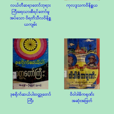
လယ်တီဆရာတော်ဘုရား
ကုလဒူသကဝိနိစ္ဆယ
ကြီးရေးသားစီရင်တော်မူ
အပ်သော ဝိရတိသီလဝိနိစ္ဆ
ယကျမ်း
ဒုစရိုက်ဆယ်ပါးဝတ္ထုတော်
ဝိဝါဒါဓိကရုဏ်း
ကြီး
အဆုံးအဖြတ်