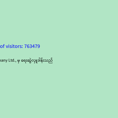
f visitors: 763479
y Ltd., မှ ရေးဆွဲလှူဒါန်းသည်