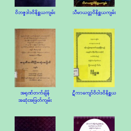
ဝိဘဇ္ဇဒါဒဝိနိစ္ဆယကျမ်း
သီမာယတ္တဝိနိစ္ဆယကျမ်း
အရုဏ်တက်ချိန်
ဋီကာကျော်ဝိဝါဒဝိနိစ္ဆယ
အဆုံးအဖြတ်ကျမ်း