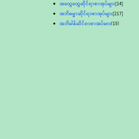
အထွေထွေဆိုင်ရာစာအုပ်များ
[14]
အဘိဓမ္မာဆိုင်ရာစာအုပ်များ
[217]
အဘိဓါန်ဆိုင်ရာစာအုပ်များ
[15]
အင်္ဂလိပ်ဘာသာဖြင့်ပြုစုသော ဗုဒ္ဓ
စာပေများ
[895]
လူငယ်ကဏ္ဍ ဗုဒ္ဓဘာသာ
သင်ခန်းစာ
[16]
ပိဋကသုံးပုံပါဠိတော် (ဆဋ္ဌမူ
ကွန်ပျူတာစာစီ)
ဝိနည်း
[5]
သုတ္တန်
[23]
အဘိဓမ္မာ
[12]
တရားတော်များ (Audio, MP-3)
ဘဒ္ဒန္တဝိမလ(မိုးကုတ်ဆရာတော်)