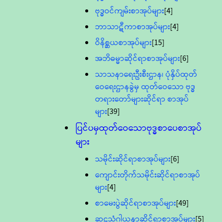
ဗုဒ္ဓဝင်ကျမ်းစာအုပ်များ
[4]
ဘာသာဋီကာစာအုပ်များ
[4]
ဝိနိစ္ဆယစာအုပ်များ
[15]
အဘိဓမ္မာဆိုင်ရာစာအုပ်များ
[6]
သာသနာရေးဦးစီးဌာန၊ ပုံနှိပ်ထုတ်
ဝေရေးဌာနခွဲမှ ထုတ်ဝေသော ဗုဒ္ဓ
တရားတော်များဆိုင်ရာ စာအုပ်
များ
[39]
ပြင်ပမှထုတ်ဝေသောဗုဒ္ဓစာပေစာအုပ်
များ
သမိုင်းဆိုင်ရာစာအုပ်များ
[6]
ကျောင်းတိုက်သမိုင်းဆိုင်ရာစာအုပ်
များ
[4]
စာမေးပွဲဆိုင်ရာစာအုပ်များ
[49]
ဆဋ္ဌသံဂါယနာဆိုင်ရာစာအုပ်များ
[5]