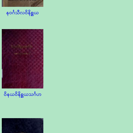
နဝင်္ဂသီလဝိနိစ္ဆယ
ဝိနယဝိနိစ္ဆယသင်္ဂဟ