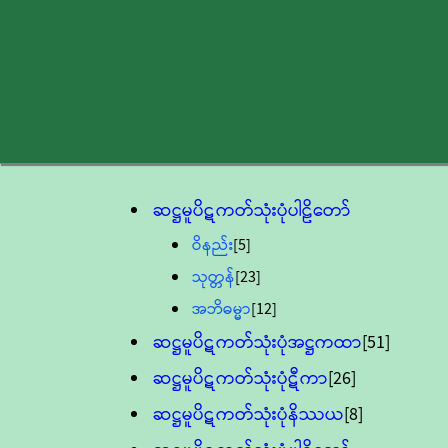
ဆဋ္ဌမူပိဋကတ်သုံးပုံပါဠိတော်
ဝိနည်း
[5]
သုတ္တန်
[23]
အဘိဓမ္မာ
[12]
ဆဋ္ဌမူပိဋကတ်သုံးပုံအဋ္ဌကထာ
[51]
ဆဋ္ဌမူပိဋကတ်သုံးပုံဋီကာ
[26]
ဆဋ္ဌမူပိဋကတ်သုံးပုံနိဿယ
[8]