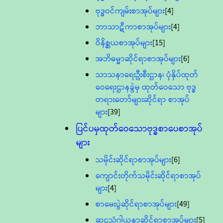
ဗုဒ္ဓဝင်ကျမ်းစာအုပ်များ
[4]
ဘာသာဋီကာစာအုပ်များ
[4]
ဝိနိစ္ဆယစာအုပ်များ
[15]
အဘိဓမ္မာဆိုင်ရာစာအုပ်များ
[6]
သာသနာရေးဦးစီးဌာန၊ ပုံနှိပ်ထုတ်
ဝေရေးဌာနခွဲမှ ထုတ်ဝေသော ဗုဒ္ဓ
တရားတော်များဆိုင်ရာ စာအုပ်
များ
[39]
ပြင်ပမှထုတ်ဝေသောဗုဒ္ဓစာပေစာအုပ်
များ
သမိုင်းဆိုင်ရာစာအုပ်များ
[6]
ကျောင်းတိုက်သမိုင်းဆိုင်ရာစာအုပ်
များ
[4]
စာမေးပွဲဆိုင်ရာစာအုပ်များ
[49]
ဆဋ္ဌသံဂါယနာဆိုင်ရာစာအုပ်များ
[5]