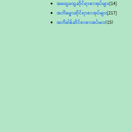
အထွေထွေဆိုင်ရာစာအုပ်များ
[14]
အဘိဓမ္မာဆိုင်ရာစာအုပ်များ
[217]
အဘိဓါန်ဆိုင်ရာစာအုပ်များ
[15]
အင်္ဂလိပ်ဘာသာဖြင့်ပြုစုသော ဗုဒ္ဓ
စာပေများ
[895]
လူငယ်ကဏ္ဍ ဗုဒ္ဓဘာသာ
သင်ခန်းစာ
[16]
ပိဋကသုံးပုံပါဠိတော် (ဆဋ္ဌမူ
ကွန်ပျူတာစာစီ)
ဝိနည်း
[5]
သုတ္တန်
[23]
အဘိဓမ္မာ
[12]
တရားတော်များ (Audio, MP-3)
ဘဒ္ဒန္တဝိမလ(မိုးကုတ်ဆရာတော်)