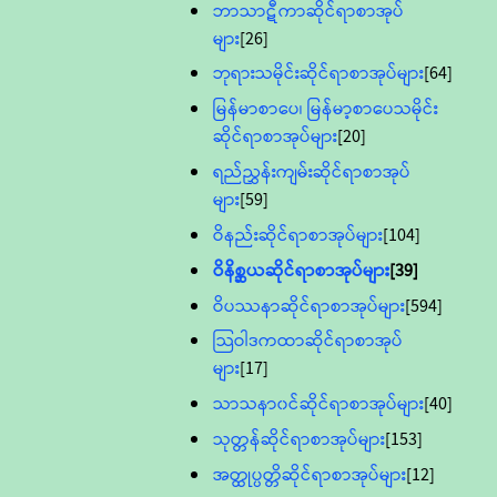
ဘာသာဋီကာဆိုင်ရာစာအုပ်
များ
[26]
ဘုရားသမိုင်းဆိုင်ရာစာအုပ်များ
[64]
မြန်မာစာပေ၊ မြန်မာ့စာပေသမိုင်း
ဆိုင်ရာစာအုပ်များ
[20]
ရည်ညွှန်းကျမ်းဆိုင်ရာစာအုပ်
များ
[59]
ဝိနည်းဆိုင်ရာစာအုပ်များ
[104]
ဝိနိစ္ဆယဆိုင်ရာစာအုပ်များ
[39]
ဝိပဿနာဆိုင်ရာစာအုပ်များ
[594]
သြဝါဒကထာဆိုင်ရာစာအုပ်
များ
[17]
သာသနာ၀င်ဆိုင်ရာစာအုပ်များ
[40]
သုတ္တန်ဆိုင်ရာစာအုပ်များ
[153]
အတ္ထုပ္ပတ္တိဆိုင်ရာစာအုပ်များ
[12]