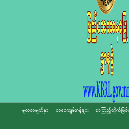
မူလစာမျက်နှာ
စာပေကျမ်းဂန်များ
စာကြည့်တိုက်ဖြစ်