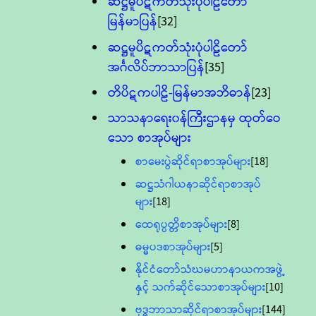
ဆဋ္ဌမူပိဋကတ်သုံးပုံပါဠိတော်
မြန်မာပြန်
[32]
ဆဋ္ဌမူပိဋကတ်သုံးပုံပါဠိတော်
အင်္ဂလိပ်ဘာသာပြန်
[35]
တိပိဋကပါဠိ-မြန်မာအဘိဓာန်
[23]
သာသနာရေး၀န်ကြီးဌာနမှ ထုတ်ဝေ
သော စာအုပ်များ
စာမေးပွဲဆိုင်ရာစာအုပ်များ
[18]
ဆဋ္ဌသံဂါယနာဆိုင်ရာစာအုပ်
များ
[18]
ထေရုပ္ပတ္တိစာအုပ်များ
[8]
ဓမ္မပဒစာအုပ်များ
[5]
နိုင်ငံတော်သံဃမဟာနာယကအဖွဲ့
နှင့် သက်ဆိုင်သောစာအုပ်များ
[10]
ဗုဒ္ဓဘာသာဆိုင်ရာစာအုပ်များ
[144]