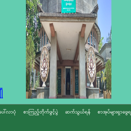
ပေါ်လာပုံ
စာကြည့်တိုက်ဖွင့်ပွဲ
ဆက်သွယ်ရန်
စာအုပ်များရှာဖွေရ