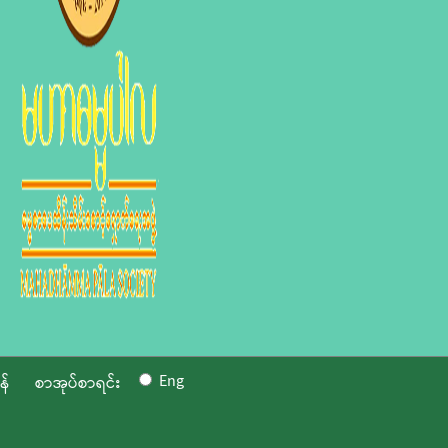
Eng
န်
စာအုပ်စာရင်း