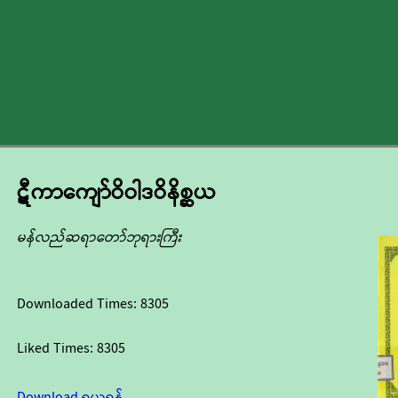
ဋီကာကျော်ဝိဝါဒဝိနိစ္ဆယ
မန်လည်ဆရာတော်ဘုရားကြီး
Downloaded Times:
8305
Liked Times:
8305
Download ရယူရန်