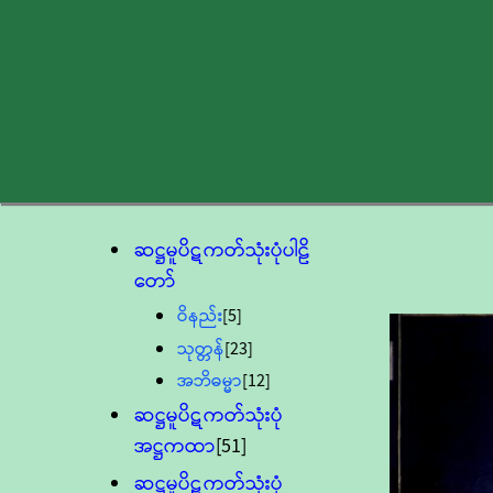
ဆဋ္ဌမူပိဋကတ်သုံးပုံပါဠိ
တော်
ဝိနည်း
[5]
သုတ္တန်
[23]
အဘိဓမ္မာ
[12]
ဆဋ္ဌမူပိဋကတ်သုံးပုံ
အဋ္ဌကထာ
[51]
ဆဋ္ဌမူပိဋကတ်သုံးပုံ