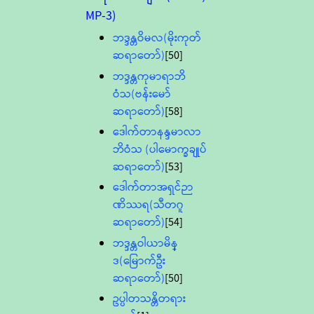
MP-3)
ဘဒ္ဒန္တဝိမလ(မိုးကုတ်
ဆရာတော်)
[50]
ဘဒ္ဒန္တကုမာရာဘိ
ဝံသ(ဗန်းမော်
ဆရာတော်)
[58]
ဒေါက်တာနန္ဒမာလာ
ဘိဝံသ (ပါမောက္ခချုပ်
ဆရာတော်)
[53]
ဒေါက်တာအရှင်ဉာ
ဏိဿရ(သီတဂူ
ဆရာတော်)
[54]
ဘဒ္ဒန္တဝါယာမိန္
ဒ(မြောက်ဦး
ဆရာတော်)
[50]
ဥပ္ပါတသန္တိတရား