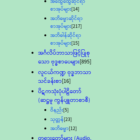
အထွေထွေဆိုင်ရာ
စာအုပ်များ
[14]
အဘိဓမ္မာဆိုင်ရာ
စာအုပ်များ
[217]
အဘိဓါန်ဆိုင်ရာ
စာအုပ်များ
[15]
အင်္ဂလိပ်ဘာသာဖြင့်ပြုစု
သော ဗုဒ္ဓစာပေများ
[895]
လူငယ်ကဏ္ဍ ဗုဒ္ဓဘာသာ
သင်ခန်းစာ
[16]
ပိဋကသုံးပုံပါဠိတော်
(ဆဋ္ဌမူ ကွန်ပျူတာစာစီ)
ဝိနည်း
[5]
သုတ္တန်
[23]
အဘိဓမ္မာ
[12]
တရားတော်များ (Audio,