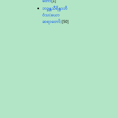
တော်
[1]
ဘဒ္ဒန္တသီရိန္ဒာဘိ
ဝံသ(ယော
ဆရာတော်)
[50]