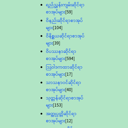
ရည်ညွှန်းကျမ်းဆိုင်ရာ
စာအုပ်များ
[59]
ဝိနည်းဆိုင်ရာစာအုပ်
များ
[104]
ဝိနိစ္ဆယဆိုင်ရာစာအုပ်
များ
[39]
ဝိပဿနာဆိုင်ရာ
စာအုပ်များ
[594]
သြဝါဒကထာဆိုင်ရာ
စာအုပ်များ
[17]
သာသနာ၀င်ဆိုင်ရာ
စာအုပ်များ
[40]
သုတ္တန်ဆိုင်ရာစာအုပ်
များ
[153]
အတ္ထုပ္ပတ္တိဆိုင်ရာ
စာအုပ်များ
[12]