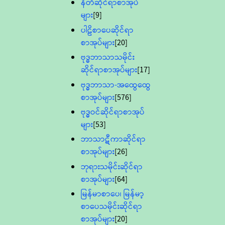
နီတိဆိုင်ရာစာအုပ်
များ
[9]
ပါဠိစာပေဆိုင်ရာ
စာအုပ်များ
[20]
ဗုဒ္ဓဘာသာသမိုင်း
ဆိုင်ရာစာအုပ်များ
[17]
ဗုဒ္ဓဘာသာ-အထွေထွေ
စာအုပ်များ
[576]
ဗုဒ္ဓဝင်ဆိုင်ရာစာအုပ်
များ
[53]
ဘာသာဋီကာဆိုင်ရာ
စာအုပ်များ
[26]
ဘုရားသမိုင်းဆိုင်ရာ
စာအုပ်များ
[64]
မြန်မာစာပေ၊ မြန်မာ့
စာပေသမိုင်းဆိုင်ရာ
စာအုပ်များ
[20]