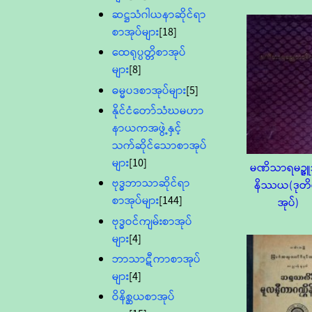
ဆဋ္ဌသံဂါယနာဆိုင်ရာ
စာအုပ်များ
[18]
ထေရုပ္ပတ္တိစာအုပ်
များ
[8]
ဓမ္မပဒစာအုပ်များ
[5]
နိုင်ငံတော်သံဃမဟာ
နာယကအဖွဲ့နှင့်
သက်ဆိုင်သောစာအုပ်
များ
[10]
မဏိသာရမဉ္ဇ
ဗုဒ္ဓဘာသာဆိုင်ရာ
နိဿယ(ဒုတ
စာအုပ်များ
[144]
အုပ်)
ဗုဒ္ဓဝင်ကျမ်းစာအုပ်
များ
[4]
ဘာသာဋီကာစာအုပ်
များ
[4]
ဝိနိစ္ဆယစာအုပ်