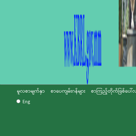
မူလစာမျက်နှာ
စာပေကျမ်းဂန်များ
စာကြည့်တိုက်ဖြစ်ပေါ်လ
Eng