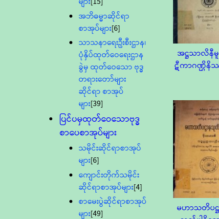
များ
[15]
အဘိဓမ္မာဆိုင်ရာ
စာအုပ်များ
[6]
သာသနာရေးဦးစီးဌာန၊
အဋ္ဌသာလိနီ
ပုံနှိပ်ထုတ်ဝေရေးဌာန
ဋီကာဂဏ္ဌိန
ခွဲမှ ထုတ်ဝေသော ဗုဒ္ဓ
တရားတော်များ
ဆိုင်ရာ စာအုပ်
များ
[39]
ပြင်ပမှထုတ်ဝေသောဗုဒ္ဓ
စာပေစာအုပ်များ
သမိုင်းဆိုင်ရာစာအုပ်
များ
[6]
ကျောင်းတိုက်သမိုင်း
ဆိုင်ရာစာအုပ်များ
[4]
စာမေးပွဲဆိုင်ရာစာအုပ်
မဟာသတိပဋ္
များ
[49]