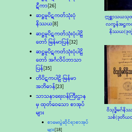
ဋီကာ
[26]
ဆဋ္ဌမူပိဋကတ်သုံးပုံ
ဣစ္ဆာသယသုတ
နိဿယ
[8]
လက္ခန်အဋ္ဌ
နိဿယ(ဒုတွ
ဆဋ္ဌမူပိဋကတ်သုံးပုံပါဠိ
တော် မြန်မာပြန်
[32]
ဆဋ္ဌမူပိဋကတ်သုံးပုံပါဠိ
တော် အင်္ဂလိပ်ဘာသာ
ပြန်
[35]
တိပိဋကပါဠိ-မြန်မာ
အဘိဓာန်
[23]
သာသနာရေး၀န်ကြီးဌာန
မှ ထုတ်ဝေသော စာအုပ်
ဝိသုဒ္ဓိမဂ်န
များ
သစ်(ဒုတိယတ
စာမေးပွဲဆိုင်ရာစာအုပ်
များ
[18]