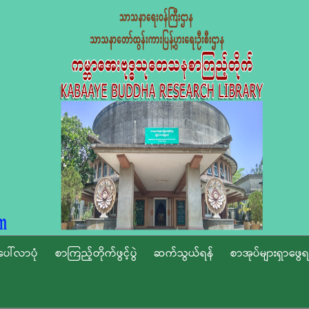
ပေါ်လာပုံ
စာကြည့်တိုက်ဖွင့်ပွဲ
ဆက်သွယ်ရန်
စာအုပ်များရှာဖွေရ