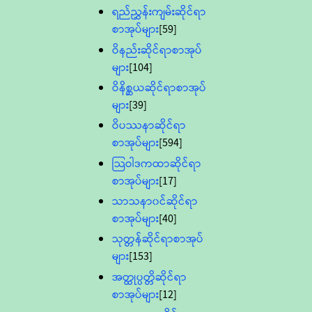
ရည်ညွှန်းကျမ်းဆိုင်ရာ
စာအုပ်များ
[59]
ဝိနည်းဆိုင်ရာစာအုပ်
များ
[104]
ဝိနိစ္ဆယဆိုင်ရာစာအုပ်
များ
[39]
ဝိပဿနာဆိုင်ရာ
စာအုပ်များ
[594]
သြဝါဒကထာဆိုင်ရာ
စာအုပ်များ
[17]
သာသနာ၀င်ဆိုင်ရာ
စာအုပ်များ
[40]
သုတ္တန်ဆိုင်ရာစာအုပ်
များ
[153]
အတ္ထုပ္ပတ္တိဆိုင်ရာ
စာအုပ်များ
[12]