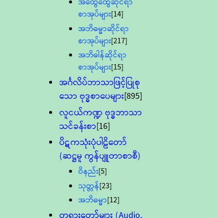
အထွေထွေဆိုင်ရာ
စာအုပ်များ
[14]
အဘိဓမ္မာဆိုင်ရာ
စာအုပ်များ
[217]
အဘိဓါန်ဆိုင်ရာ
စာအုပ်များ
[15]
အင်္ဂလိပ်ဘာသာဖြင့်ပြုစု
သော ဗုဒ္ဓစာပေများ
[895]
လူငယ်ကဏ္ဍ ဗုဒ္ဓဘာသာ
သင်ခန်းစာ
[16]
ပိဋကသုံးပုံပါဠိတော်
(ဆဋ္ဌမူ ကွန်ပျူတာစာစီ)
ဝိနည်း
[5]
သုတ္တန်
[23]
အဘိဓမ္မာ
[12]
တရားတော်များ (Audio,