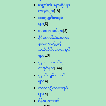
ဆဋ္ဌသံဂါယနာဆိုင်ရာ
စာအုပ်များ
[18]
ထေရုပ္ပတ္တိစာအုပ်
များ
[8]
ဓမ္မပဒစာအုပ်များ
[5]
နိုင်ငံတော်သံဃမဟာ
နာယကအဖွဲ့နှင့်
သက်ဆိုင်သောစာအုပ်
များ
[10]
ဗုဒ္ဓဘာသာဆိုင်ရာ
စာအုပ်များ
[144]
ဗုဒ္ဓဝင်ကျမ်းစာအုပ်
များ
[4]
ဘာသာဋီကာစာအုပ်
များ
[4]
ဝိနိစ္ဆယစာအုပ်