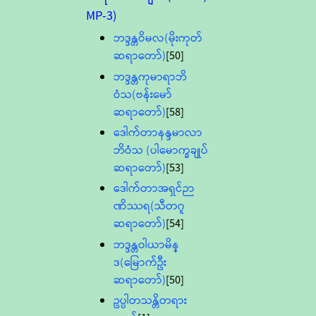
MP-3)
ဘဒ္ဒန္တဝိမလ(မိုးကုတ်
ဆရာတော်)
[50]
ဘဒ္ဒန္တကုမာရာဘိ
ဝံသ(ဗန်းမော်
ဆရာတော်)
[58]
ဒေါက်တာနန္ဒမာလာ
ဘိဝံသ (ပါမောက္ခချုပ်
ဆရာတော်)
[53]
ဒေါက်တာအရှင်ဉာ
ဏိဿရ(သီတဂူ
ဆရာတော်)
[54]
ဘဒ္ဒန္တဝါယာမိန္
ဒ(မြောက်ဦး
ဆရာတော်)
[50]
ဥပ္ပါတသန္တိတရား