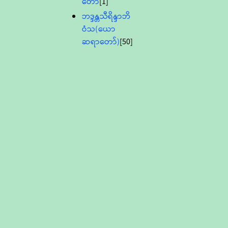
တော်
[1]
ဘဒ္ဒန္တသီရိန္ဒာဘိ
ဝံသ(ယော
ဆရာတော်)
[50]