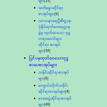
များ
[15]
အဘိဓမ္မာဆိုင်ရာ
စာအုပ်များ
[6]
သာသနာရေးဦးစီးဌာန၊
ပုံနှိပ်ထုတ်ဝေရေးဌာန
ခွဲမှ ထုတ်ဝေသော ဗုဒ္ဓ
တရားတော်များ
ဆိုင်ရာ စာအုပ်
များ
[39]
ပြင်ပမှထုတ်ဝေသောဗုဒ္ဓ
စာပေစာအုပ်များ
သမိုင်းဆိုင်ရာစာအုပ်
များ
[6]
ကျောင်းတိုက်သမိုင်း
ဆိုင်ရာစာအုပ်များ
[4]
စာမေးပွဲဆိုင်ရာစာအုပ်
များ
[49]