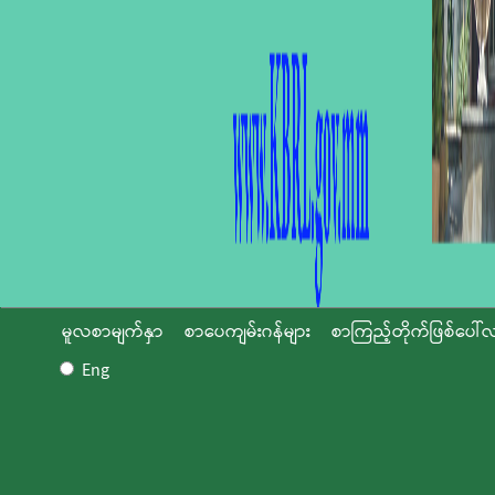
မူလစာမျက်နှာ
စာပေကျမ်းဂန်များ
စာကြည့်တိုက်ဖြစ်ပေါ်လ
Eng