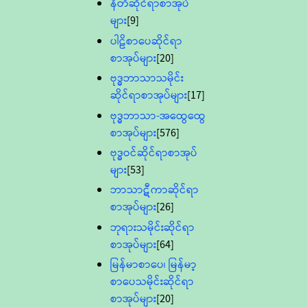
နီတိဆိုင်ရာစာအုပ်
များ
[9]
ပါဠိစာပေဆိုင်ရာ
စာအုပ်များ
[20]
ဗုဒ္ဓဘာသာသမိုင်း
ဆိုင်ရာစာအုပ်များ
[17]
ဗုဒ္ဓဘာသာ-အထွေထွေ
စာအုပ်များ
[576]
ဗုဒ္ဓဝင်ဆိုင်ရာစာအုပ်
များ
[53]
ဘာသာဋီကာဆိုင်ရာ
စာအုပ်များ
[26]
ဘုရားသမိုင်းဆိုင်ရာ
စာအုပ်များ
[64]
မြန်မာစာပေ၊ မြန်မာ့
စာပေသမိုင်းဆိုင်ရာ
စာအုပ်များ
[20]