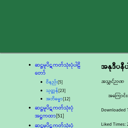
ဆဋ္ဌမူပိဋကတ်သုံးပုံပါဠိ
အနုဒီပနီပ
တော်
အသျှင်ဉာဏ
ဝိနည်း
[5]
သုတ္တန်
[23]
အကြောင်း
အဘိဓမ္မာ
[12]
ဆဋ္ဌမူပိဋကတ်သုံးပုံ
Downloaded 
အဋ္ဌကထာ
[51]
Liked Times:
ဆဋ္ဌမူပိဋကတ်သုံးပုံ