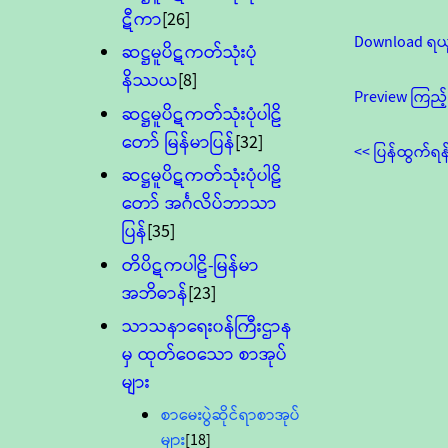
ဋီကာ
[26]
Download ရယ
ဆဋ္ဌမူပိဋကတ်သုံးပုံ
နိဿယ
[8]
Preview ကြည့်
ဆဋ္ဌမူပိဋကတ်သုံးပုံပါဠိ
တော် မြန်မာပြန်
[32]
<< ပြန်ထွက်ရန
ဆဋ္ဌမူပိဋကတ်သုံးပုံပါဠိ
တော် အင်္ဂလိပ်ဘာသာ
ပြန်
[35]
တိပိဋကပါဠိ-မြန်မာ
အဘိဓာန်
[23]
သာသနာရေး၀န်ကြီးဌာန
မှ ထုတ်ဝေသော စာအုပ်
များ
စာမေးပွဲဆိုင်ရာစာအုပ်
များ
[18]