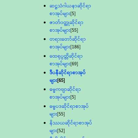
ဆဋ္ဌသံဂါယနာဆိုင်ရာ
စာအုပ်များ
[5]
ဇာတ်၀တ္ထုဆိုင်ရာ
စာအုပ်များ
[55]
တရားတော်ဆိုင်ရာ
စာအုပ်များ
[186]
ထေရုပ္ပတ္တိဆိုင်ရာ
စာအုပ်များ
[69]
ဒီပနီဆိုင်ရာစာအုပ်
များ
[65]
ဓမ္မကဗျာဆိုင်ရာ
စာအုပ်များ
[5]
ဓမ္မပဒဆိုင်ရာစာအုပ်
များ
[55]
နိဿယဆိုင်ရာစာအုပ်
များ
[52]