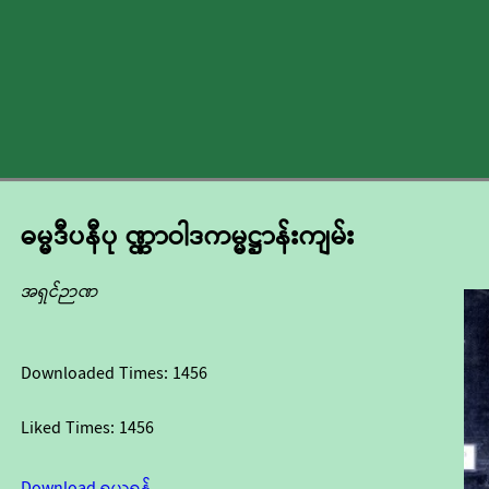
ဓမ္မဒီပနီပု ဏ္ဏာဝါဒကမ္မဋ္ဌာန်းကျမ်း
အရှင်ဉာဏ
Downloaded Times:
1456
Liked Times:
1456
Download ရယူရန်