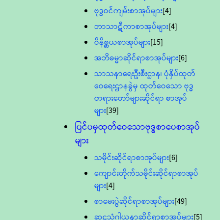
ဗုဒ္ဓဝင်ကျမ်းစာအုပ်များ
[4]
ဘာသာဋီကာစာအုပ်များ
[4]
ဝိနိစ္ဆယစာအုပ်များ
[15]
အဘိဓမ္မာဆိုင်ရာစာအုပ်များ
[6]
သာသနာရေးဦးစီးဌာန၊ ပုံနှိပ်ထုတ်
ဝေရေးဌာနခွဲမှ ထုတ်ဝေသော ဗုဒ္ဓ
တရားတော်များဆိုင်ရာ စာအုပ်
များ
[39]
ပြင်ပမှထုတ်ဝေသောဗုဒ္ဓစာပေစာအုပ်
များ
သမိုင်းဆိုင်ရာစာအုပ်များ
[6]
ကျောင်းတိုက်သမိုင်းဆိုင်ရာစာအုပ်
များ
[4]
စာမေးပွဲဆိုင်ရာစာအုပ်များ
[49]
ဆဋ္ဌသံဂါယနာဆိုင်ရာစာအုပ်များ
[5]