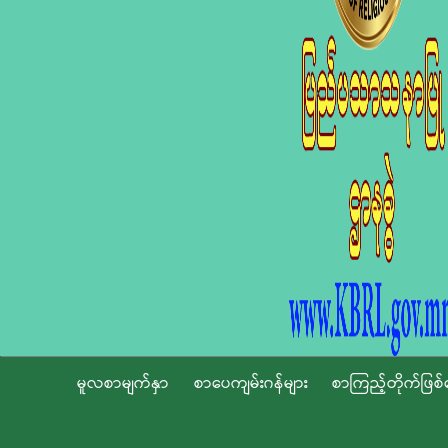
မူလစာမျက်နှာ
စာပေကျမ်းဂန်များ
စာကြည့်တိုက်ဖြစ်