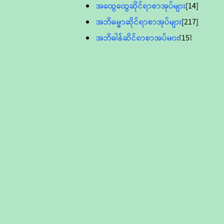
အထွေထွေဆိုင်ရာစာအုပ်များ
[14]
အဘိဓမ္မာဆိုင်ရာစာအုပ်များ
[217]
အဘိဓါန်ဆိုင်ရာစာအုပ်များ
[15]
အင်္ဂလိပ်ဘာသာဖြင့်ပြုစုသော ဗုဒ္ဓ
စာပေများ
[895]
လူငယ်ကဏ္ဍ ဗုဒ္ဓဘာသာ
သင်ခန်းစာ
[16]
ပိဋကသုံးပုံပါဠိတော် (ဆဋ္ဌမူ
ကွန်ပျူတာစာစီ)
ဝိနည်း
[5]
သုတ္တန်
[23]
အဘိဓမ္မာ
[12]
တရားတော်များ (Audio, MP-3)
ဘဒ္ဒန္တဝိမလ(မိုးကုတ်ဆရာတော်)