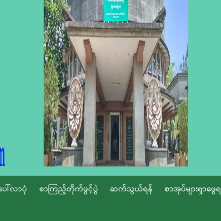
ပေါ်လာပုံ
စာကြည့်တိုက်ဖွင့်ပွဲ
ဆက်သွယ်ရန်
စာအုပ်များရှာဖွေရ