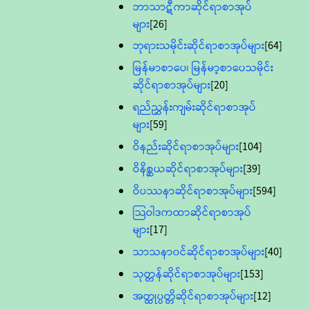
ဘာသာဋီကာဆိုင်ရာစာအုပ်
များ
[26]
ဘုရားသမိုင်းဆိုင်ရာစာအုပ်များ
[64]
မြန်မာစာပေ၊ မြန်မာ့စာပေသမိုင်း
ဆိုင်ရာစာအုပ်များ
[20]
ရည်ညွှန်းကျမ်းဆိုင်ရာစာအုပ်
များ
[59]
ဝိနည်းဆိုင်ရာစာအုပ်များ
[104]
ဝိနိစ္ဆယဆိုင်ရာစာအုပ်များ
[39]
ဝိပဿနာဆိုင်ရာစာအုပ်များ
[594]
သြဝါဒကထာဆိုင်ရာစာအုပ်
များ
[17]
သာသနာ၀င်ဆိုင်ရာစာအုပ်များ
[40]
သုတ္တန်ဆိုင်ရာစာအုပ်များ
[153]
အတ္ထုပ္ပတ္တိဆိုင်ရာစာအုပ်များ
[12]