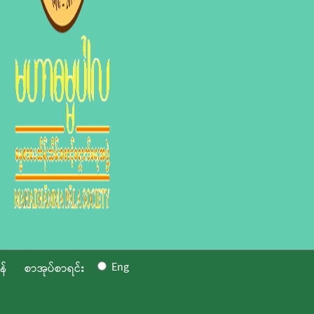
Eng
န်
စာအုပ်စာရင်း