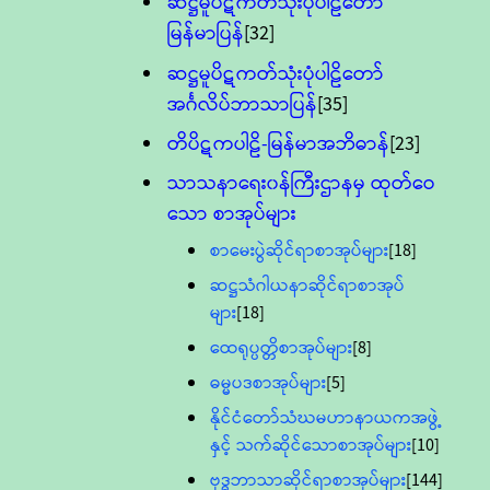
ဆဋ္ဌမူပိဋကတ်သုံးပုံပါဠိတော်
မြန်မာပြန်
[32]
ဆဋ္ဌမူပိဋကတ်သုံးပုံပါဠိတော်
အင်္ဂလိပ်ဘာသာပြန်
[35]
တိပိဋကပါဠိ-မြန်မာအဘိဓာန်
[23]
သာသနာရေး၀န်ကြီးဌာနမှ ထုတ်ဝေ
သော စာအုပ်များ
စာမေးပွဲဆိုင်ရာစာအုပ်များ
[18]
ဆဋ္ဌသံဂါယနာဆိုင်ရာစာအုပ်
များ
[18]
ထေရုပ္ပတ္တိစာအုပ်များ
[8]
ဓမ္မပဒစာအုပ်များ
[5]
နိုင်ငံတော်သံဃမဟာနာယကအဖွဲ့
နှင့် သက်ဆိုင်သောစာအုပ်များ
[10]
ဗုဒ္ဓဘာသာဆိုင်ရာစာအုပ်များ
[144]