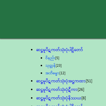
ဆဋ္ဌမူပိဋကတ်သုံးပုံပါဠိတော်
ဝိနည်း
[5]
သုတ္တန်
[23]
အဘိဓမ္မာ
[12]
ဆဋ္ဌမူပိဋကတ်သုံးပုံအဋ္ဌကထာ
[51]
ဆဋ္ဌမူပိဋကတ်သုံးပုံဋီကာ
[26]
ဆဋ္ဌမူပိဋကတ်သုံးပုံနိဿယ
[8]