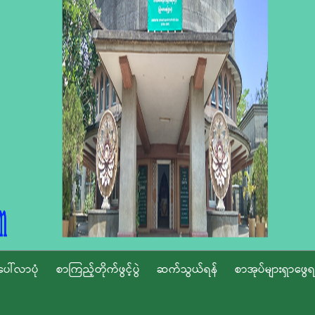
ပေါ်လာပုံ
စာကြည့်တိုက်ဖွင့်ပွဲ
ဆက်သွယ်ရန်
စာအုပ်များရှာဖွေရ