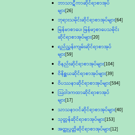
ဘာသာဋီကာဆိုင်ရာစာအုပ်
များ
[26]
ဘုရားသမိုင်းဆိုင်ရာစာအုပ်များ
[64]
မြန်မာစာပေ၊ မြန်မာ့စာပေသမိုင်း
ဆိုင်ရာစာအုပ်များ
[20]
ရည်ညွှန်းကျမ်းဆိုင်ရာစာအုပ်
များ
[59]
ဝိနည်းဆိုင်ရာစာအုပ်များ
[104]
ဝိနိစ္ဆယဆိုင်ရာစာအုပ်များ
[39]
ဝိပဿနာဆိုင်ရာစာအုပ်များ
[594]
သြဝါဒကထာဆိုင်ရာစာအုပ်
များ
[17]
သာသနာ၀င်ဆိုင်ရာစာအုပ်များ
[40]
သုတ္တန်ဆိုင်ရာစာအုပ်များ
[153]
အတ္ထုပ္ပတ္တိဆိုင်ရာစာအုပ်များ
[12]