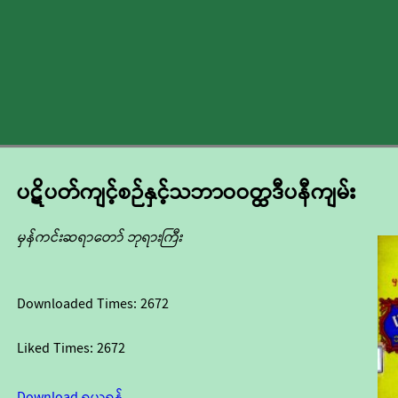
ပဋိပတ်ကျင့်စဉ်နှင့်သဘာဝဝတ္ထဒီပနီကျမ်း
မှန်ကင်းဆရာတော် ဘုရားကြီး
Downloaded Times:
2672
Liked Times:
2672
Download ရယူရန်