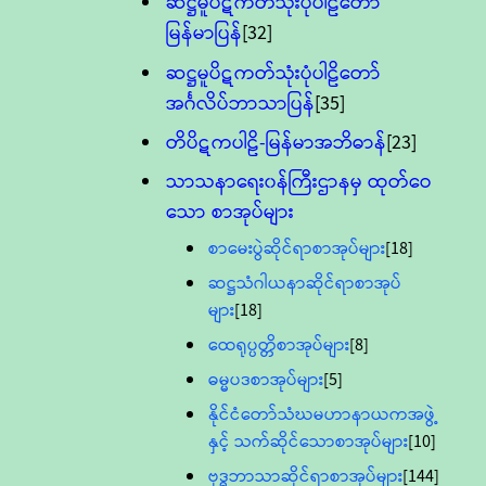
ဆဋ္ဌမူပိဋကတ်သုံးပုံပါဠိတော်
မြန်မာပြန်
[32]
ဆဋ္ဌမူပိဋကတ်သုံးပုံပါဠိတော်
အင်္ဂလိပ်ဘာသာပြန်
[35]
တိပိဋကပါဠိ-မြန်မာအဘိဓာန်
[23]
သာသနာရေး၀န်ကြီးဌာနမှ ထုတ်ဝေ
သော စာအုပ်များ
စာမေးပွဲဆိုင်ရာစာအုပ်များ
[18]
ဆဋ္ဌသံဂါယနာဆိုင်ရာစာအုပ်
များ
[18]
ထေရုပ္ပတ္တိစာအုပ်များ
[8]
ဓမ္မပဒစာအုပ်များ
[5]
နိုင်ငံတော်သံဃမဟာနာယကအဖွဲ့
နှင့် သက်ဆိုင်သောစာအုပ်များ
[10]
ဗုဒ္ဓဘာသာဆိုင်ရာစာအုပ်များ
[144]