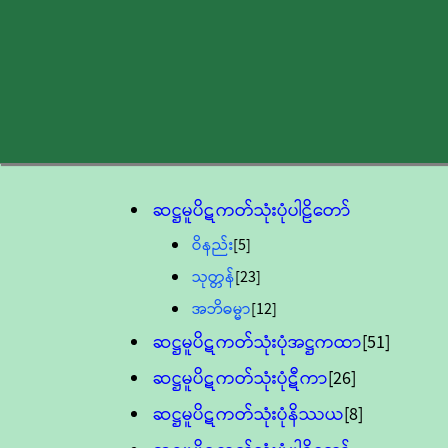
ဆဋ္ဌမူပိဋကတ်သုံးပုံပါဠိတော်
ဝိနည်း
[5]
သုတ္တန်
[23]
အဘိဓမ္မာ
[12]
ဆဋ္ဌမူပိဋကတ်သုံးပုံအဋ္ဌကထာ
[51]
ဆဋ္ဌမူပိဋကတ်သုံးပုံဋီကာ
[26]
ဆဋ္ဌမူပိဋကတ်သုံးပုံနိဿယ
[8]