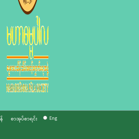
Eng
န်
စာအုပ်စာရင်း