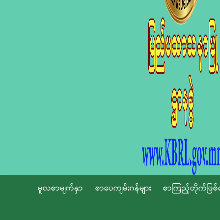
မူလစာမျက်နှာ
စာပေကျမ်းဂန်များ
စာကြည့်တိုက်ဖြစ်