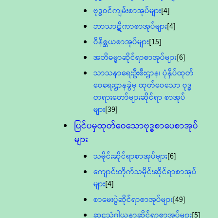
ဗုဒ္ဓဝင်ကျမ်းစာအုပ်များ
[4]
ဘာသာဋီကာစာအုပ်များ
[4]
ဝိနိစ္ဆယစာအုပ်များ
[15]
အဘိဓမ္မာဆိုင်ရာစာအုပ်များ
[6]
သာသနာရေးဦးစီးဌာန၊ ပုံနှိပ်ထုတ်
ဝေရေးဌာနခွဲမှ ထုတ်ဝေသော ဗုဒ္ဓ
တရားတော်များဆိုင်ရာ စာအုပ်
များ
[39]
ပြင်ပမှထုတ်ဝေသောဗုဒ္ဓစာပေစာအုပ်
များ
သမိုင်းဆိုင်ရာစာအုပ်များ
[6]
ကျောင်းတိုက်သမိုင်းဆိုင်ရာစာအုပ်
များ
[4]
စာမေးပွဲဆိုင်ရာစာအုပ်များ
[49]
ဆဋ္ဌသံဂါယနာဆိုင်ရာစာအုပ်များ
[5]