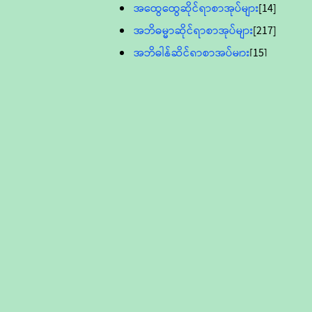
အထွေထွေဆိုင်ရာစာအုပ်များ
[14]
အဘိဓမ္မာဆိုင်ရာစာအုပ်များ
[217]
အဘိဓါန်ဆိုင်ရာစာအုပ်များ
[15]
အင်္ဂလိပ်ဘာသာဖြင့်ပြုစုသော ဗုဒ္ဓ
စာပေများ
[895]
လူငယ်ကဏ္ဍ ဗုဒ္ဓဘာသာ
သင်ခန်းစာ
[16]
ပိဋကသုံးပုံပါဠိတော် (ဆဋ္ဌမူ
ကွန်ပျူတာစာစီ)
ဝိနည်း
[5]
သုတ္တန်
[23]
အဘိဓမ္မာ
[12]
တရားတော်များ (Audio, MP-3)
ဘဒ္ဒန္တဝိမလ(မိုးကုတ်ဆရာတော်)