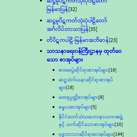
ဆဋ္ဌမူပိဋကတ်သုံးပုံပါဠိတော်
မြန်မာပြန်
[32]
ဆဋ္ဌမူပိဋကတ်သုံးပုံပါဠိတော်
အင်္ဂလိပ်ဘာသာပြန်
[35]
တိပိဋကပါဠိ-မြန်မာအဘိဓာန်
[23]
သာသနာရေး၀န်ကြီးဌာနမှ ထုတ်ဝေ
သော စာအုပ်များ
စာမေးပွဲဆိုင်ရာစာအုပ်များ
[18]
ဆဋ္ဌသံဂါယနာဆိုင်ရာစာအုပ်
များ
[18]
ထေရုပ္ပတ္တိစာအုပ်များ
[8]
ဓမ္မပဒစာအုပ်များ
[5]
နိုင်ငံတော်သံဃမဟာနာယကအဖွဲ့
နှင့် သက်ဆိုင်သောစာအုပ်များ
[10]
ဗုဒ္ဓဘာသာဆိုင်ရာစာအုပ်များ
[144]