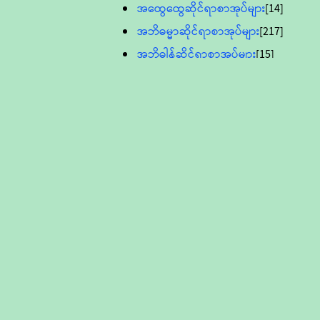
အထွေထွေဆိုင်ရာစာအုပ်များ
[14]
အဘိဓမ္မာဆိုင်ရာစာအုပ်များ
[217]
အဘိဓါန်ဆိုင်ရာစာအုပ်များ
[15]
အင်္ဂလိပ်ဘာသာဖြင့်ပြုစုသော ဗုဒ္ဓ
စာပေများ
[895]
လူငယ်ကဏ္ဍ ဗုဒ္ဓဘာသာ
သင်ခန်းစာ
[16]
ပိဋကသုံးပုံပါဠိတော် (ဆဋ္ဌမူ
ကွန်ပျူတာစာစီ)
ဝိနည်း
[5]
သုတ္တန်
[23]
အဘိဓမ္မာ
[12]
တရားတော်များ (Audio, MP-3)
ဘဒ္ဒန္တဝိမလ(မိုးကုတ်ဆရာတော်)