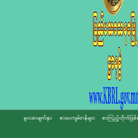
မူလစာမျက်နှာ
စာပေကျမ်းဂန်များ
စာကြည့်တိုက်ဖြစ်