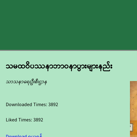
သမထဝိပဿနာဘာဝနာပွားများနည်း
သာသနာရေးဦးစီးဌာန
Downloaded Times:
3892
Liked Times:
3892
Download ရယူရန်