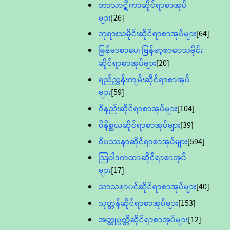
ဘာသာဋီကာဆိုင်ရာစာအုပ်
များ
[26]
ဘုရားသမိုင်းဆိုင်ရာစာအုပ်များ
[64]
မြန်မာစာပေ၊ မြန်မာ့စာပေသမိုင်း
ဆိုင်ရာစာအုပ်များ
[20]
ရည်ညွှန်းကျမ်းဆိုင်ရာစာအုပ်
များ
[59]
ဝိနည်းဆိုင်ရာစာအုပ်များ
[104]
ဝိနိစ္ဆယဆိုင်ရာစာအုပ်များ
[39]
ဝိပဿနာဆိုင်ရာစာအုပ်များ
[594]
သြဝါဒကထာဆိုင်ရာစာအုပ်
များ
[17]
သာသနာ၀င်ဆိုင်ရာစာအုပ်များ
[40]
သုတ္တန်ဆိုင်ရာစာအုပ်များ
[153]
အတ္ထုပ္ပတ္တိဆိုင်ရာစာအုပ်များ
[12]