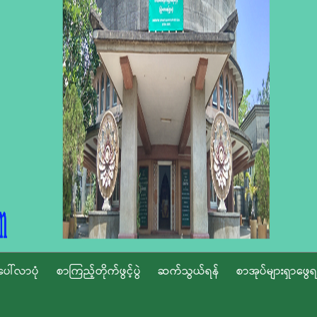
ပေါ်လာပုံ
စာကြည့်တိုက်ဖွင့်ပွဲ
ဆက်သွယ်ရန်
စာအုပ်များရှာဖွေရ