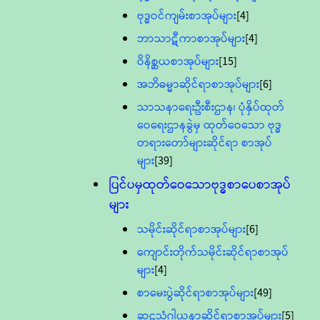
ဗုဒ္ဓဝင်ကျမ်းစာအုပ်များ
[4]
ဘာသာဋီကာစာအုပ်များ
[4]
ဝိနိစ္ဆယစာအုပ်များ
[15]
အဘိဓမ္မာဆိုင်ရာစာအုပ်များ
[6]
သာသနာရေးဦးစီးဌာန၊ ပုံနှိပ်ထုတ်
ဝေရေးဌာနခွဲမှ ထုတ်ဝေသော ဗုဒ္ဓ
တရားတော်များဆိုင်ရာ စာအုပ်
များ
[39]
ပြင်ပမှထုတ်ဝေသောဗုဒ္ဓစာပေစာအုပ်
များ
သမိုင်းဆိုင်ရာစာအုပ်များ
[6]
ကျောင်းတိုက်သမိုင်းဆိုင်ရာစာအုပ်
များ
[4]
စာမေးပွဲဆိုင်ရာစာအုပ်များ
[49]
ဆဋ္ဌသံဂါယနာဆိုင်ရာစာအုပ်များ
[5]