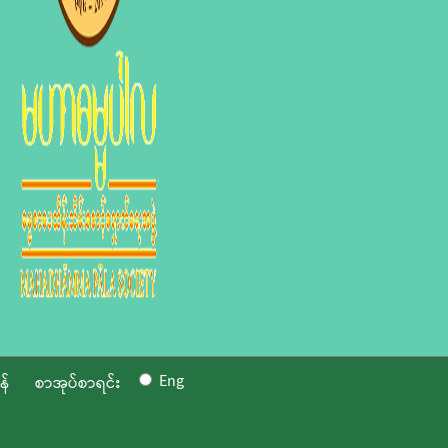
Eng
န်
စာအုပ်စာရင်း