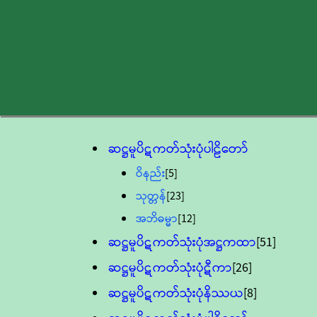
ဆဋ္ဌမူပိဋကတ်သုံးပုံပါဠိတော်
ဝိနည်း
[5]
သုတ္တန်
[23]
အဘိဓမ္မာ
[12]
ဆဋ္ဌမူပိဋကတ်သုံးပုံအဋ္ဌကထာ
[51]
ဆဋ္ဌမူပိဋကတ်သုံးပုံဋီကာ
[26]
ဆဋ္ဌမူပိဋကတ်သုံးပုံနိဿယ
[8]