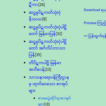
ဋီကာ
[26]
Download ရယ
ဆဋ္ဌမူပိဋကတ်သုံးပုံ
နိဿယ
[8]
Preview ကြည့်
ဆဋ္ဌမူပိဋကတ်သုံးပုံပါဠိ
တော် မြန်မာပြန်
[32]
<< ပြန်ထွက်ရန
ဆဋ္ဌမူပိဋကတ်သုံးပုံပါဠိ
တော် အင်္ဂလိပ်ဘာသာ
ပြန်
[35]
တိပိဋကပါဠိ-မြန်မာ
အဘိဓာန်
[23]
သာသနာရေး၀န်ကြီးဌာန
မှ ထုတ်ဝေသော စာအုပ်
များ
စာမေးပွဲဆိုင်ရာစာအုပ်
များ
[18]