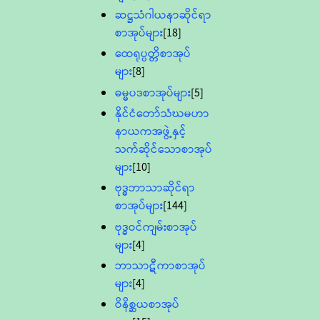
ဆဋ္ဌသံဂါယနာဆိုင်ရာ
စာအုပ်များ
[18]
ထေရုပ္ပတ္တိစာအုပ်
များ
[8]
ဓမ္မပဒစာအုပ်များ
[5]
နိုင်ငံတော်သံဃမဟာ
နာယကအဖွဲ့နှင့်
သက်ဆိုင်သောစာအုပ်
များ
[10]
ဗုဒ္ဓဘာသာဆိုင်ရာ
စာအုပ်များ
[144]
ဗုဒ္ဓဝင်ကျမ်းစာအုပ်
များ
[4]
ဘာသာဋီကာစာအုပ်
များ
[4]
ဝိနိစ္ဆယစာအုပ်