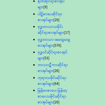
နီတိဆိုင်ရာစာအုပ်
များ
[9]
ပါဠိစာပေဆိုင်ရာ
စာအုပ်များ
[20]
ဗုဒ္ဓဘာသာသမိုင်း
ဆိုင်ရာစာအုပ်များ
[17]
ဗုဒ္ဓဘာသာ-အထွေထွေ
စာအုပ်များ
[576]
ဗုဒ္ဓဝင်ဆိုင်ရာစာအုပ်
များ
[53]
ဘာသာဋီကာဆိုင်ရာ
စာအုပ်များ
[26]
ဘုရားသမိုင်းဆိုင်ရာ
စာအုပ်များ
[64]
မြန်မာစာပေ၊ မြန်မာ့
စာပေသမိုင်းဆိုင်ရာ
စာအုပ်များ
[20]