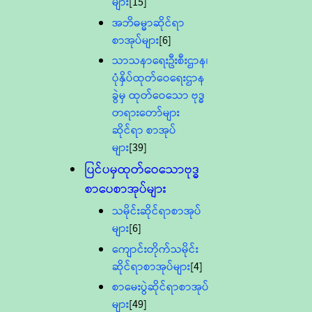
များ
[15]
အဘိဓမ္မာဆိုင်ရာ
စာအုပ်များ
[6]
သာသနာရေးဦးစီးဌာန၊
ပုံနှိပ်ထုတ်ဝေရေးဌာန
ခွဲမှ ထုတ်ဝေသော ဗုဒ္ဓ
တရားတော်များ
ဆိုင်ရာ စာအုပ်
များ
[39]
ပြင်ပမှထုတ်ဝေသောဗုဒ္ဓ
စာပေစာအုပ်များ
သမိုင်းဆိုင်ရာစာအုပ်
များ
[6]
ကျောင်းတိုက်သမိုင်း
ဆိုင်ရာစာအုပ်များ
[4]
စာမေးပွဲဆိုင်ရာစာအုပ်
များ
[49]