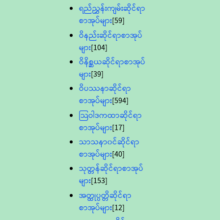
ရည်ညွှန်းကျမ်းဆိုင်ရာ
စာအုပ်များ
[59]
ဝိနည်းဆိုင်ရာစာအုပ်
များ
[104]
ဝိနိစ္ဆယဆိုင်ရာစာအုပ်
များ
[39]
ဝိပဿနာဆိုင်ရာ
စာအုပ်များ
[594]
သြဝါဒကထာဆိုင်ရာ
စာအုပ်များ
[17]
သာသနာ၀င်ဆိုင်ရာ
စာအုပ်များ
[40]
သုတ္တန်ဆိုင်ရာစာအုပ်
များ
[153]
အတ္ထုပ္ပတ္တိဆိုင်ရာ
စာအုပ်များ
[12]