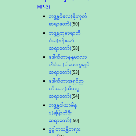
MP-3)
ဘဒ္ဒန္တဝိမလ(မိုးကုတ်
ဆရာတော်)
[50]
ဘဒ္ဒန္တကုမာရာဘိ
ဝံသ(ဗန်းမော်
ဆရာတော်)
[58]
ဒေါက်တာနန္ဒမာလာ
ဘိဝံသ (ပါမောက္ခချုပ်
ဆရာတော်)
[53]
ဒေါက်တာအရှင်ဉာ
ဏိဿရ(သီတဂူ
ဆရာတော်)
[54]
ဘဒ္ဒန္တဝါယာမိန္
ဒ(မြောက်ဦး
ဆရာတော်)
[50]
ဥပ္ပါတသန္တိတရား