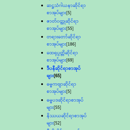
ဆဋ္ဌသံဂါယနာဆိုင်ရာ
စာအုပ်များ
[5]
ဇာတ်၀တ္ထုဆိုင်ရာ
စာအုပ်များ
[55]
တရားတော်ဆိုင်ရာ
စာအုပ်များ
[186]
ထေရုပ္ပတ္တိဆိုင်ရာ
စာအုပ်များ
[69]
ဒီပနီဆိုင်ရာစာအုပ်
များ
[65]
ဓမ္မကဗျာဆိုင်ရာ
စာအုပ်များ
[5]
ဓမ္မပဒဆိုင်ရာစာအုပ်
များ
[55]
နိဿယဆိုင်ရာစာအုပ်
များ
[52]