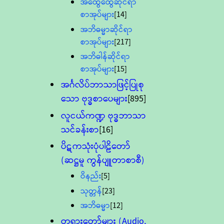
အထွေထွေဆိုင်ရာ
စာအုပ်များ
[14]
အဘိဓမ္မာဆိုင်ရာ
စာအုပ်များ
[217]
အဘိဓါန်ဆိုင်ရာ
စာအုပ်များ
[15]
အင်္ဂလိပ်ဘာသာဖြင့်ပြုစု
သော ဗုဒ္ဓစာပေများ
[895]
လူငယ်ကဏ္ဍ ဗုဒ္ဓဘာသာ
သင်ခန်းစာ
[16]
ပိဋကသုံးပုံပါဠိတော်
(ဆဋ္ဌမူ ကွန်ပျူတာစာစီ)
ဝိနည်း
[5]
သုတ္တန်
[23]
အဘိဓမ္မာ
[12]
တရားတော်များ (Audio,