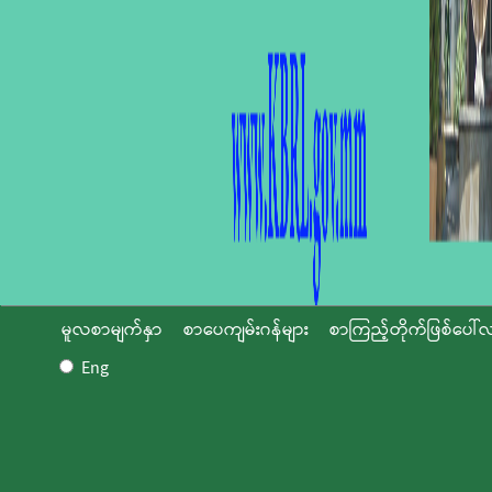
မူလစာမျက်နှာ
စာပေကျမ်းဂန်များ
စာကြည့်တိုက်ဖြစ်ပေါ်လ
Eng