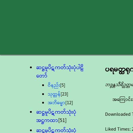
ဆဋ္ဌမူပိဋကတ်သုံးပုံပါဠိ
ပရမတ္ထရုက
တော်
ဘဒ္ဒန္တသီရိဥတ္တ
ဝိနည်း
[5]
သုတ္တန်
[23]
အကြောင်း
အဘိဓမ္မာ
[12]
ဆဋ္ဌမူပိဋကတ်သုံးပုံ
Downloaded 
အဋ္ဌကထာ
[51]
Liked Times:
ဆဋ္ဌမူပိဋကတ်သုံးပုံ