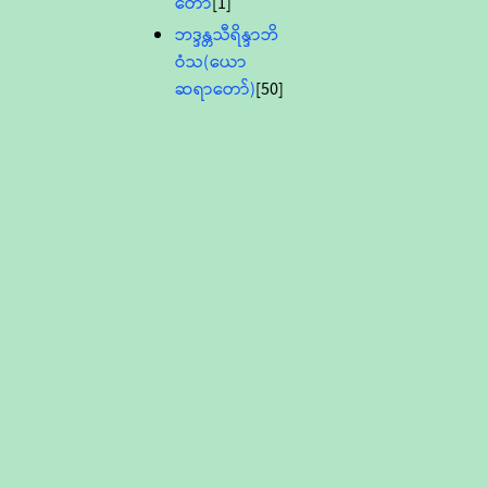
တော်
[1]
ဘဒ္ဒန္တသီရိန္ဒာဘိ
ဝံသ(ယော
ဆရာတော်)
[50]