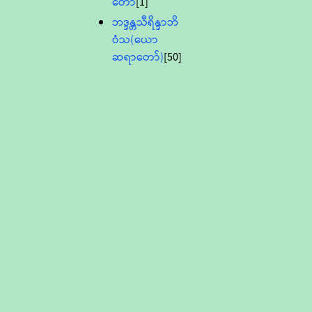
တော်
[1]
ဘဒ္ဒန္တသီရိန္ဒာဘိ
ဝံသ(ယော
ဆရာတော်)
[50]