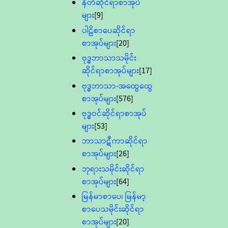
နီတိဆိုင်ရာစာအုပ်
များ
[9]
ပါဠိစာပေဆိုင်ရာ
စာအုပ်များ
[20]
ဗုဒ္ဓဘာသာသမိုင်း
ဆိုင်ရာစာအုပ်များ
[17]
ဗုဒ္ဓဘာသာ-အထွေထွေ
စာအုပ်များ
[576]
ဗုဒ္ဓဝင်ဆိုင်ရာစာအုပ်
များ
[53]
ဘာသာဋီကာဆိုင်ရာ
စာအုပ်များ
[26]
ဘုရားသမိုင်းဆိုင်ရာ
စာအုပ်များ
[64]
မြန်မာစာပေ၊ မြန်မာ့
စာပေသမိုင်းဆိုင်ရာ
စာအုပ်များ
[20]