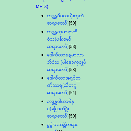
MP-3)
ဘဒ္ဒန္တဝိမလ(မိုးကုတ်
ဆရာတော်)
[50]
ဘဒ္ဒန္တကုမာရာဘိ
ဝံသ(ဗန်းမော်
ဆရာတော်)
[58]
ဒေါက်တာနန္ဒမာလာ
ဘိဝံသ (ပါမောက္ခချုပ်
ဆရာတော်)
[53]
ဒေါက်တာအရှင်ဉာ
ဏိဿရ(သီတဂူ
ဆရာတော်)
[54]
ဘဒ္ဒန္တဝါယာမိန္
ဒ(မြောက်ဦး
ဆရာတော်)
[50]
ဥပ္ပါတသန္တိတရား