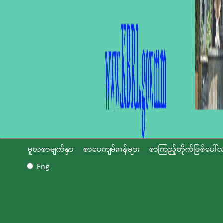
မူလစာမျက်နှာ
စာပေကျမ်းဂန်များ
စာကြည့်တိုက်ဖြစ်ပေါ်လ
Eng