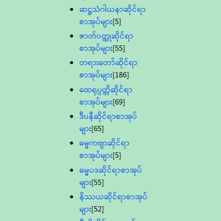
ဆဋ္ဌသံဂါယနာဆိုင်ရာ
စာအုပ်များ
[5]
ဇာတ်၀တ္ထုဆိုင်ရာ
စာအုပ်များ
[55]
တရားတော်ဆိုင်ရာ
စာအုပ်များ
[186]
ထေရုပ္ပတ္တိဆိုင်ရာ
စာအုပ်များ
[69]
ဒီပနီဆိုင်ရာစာအုပ်
များ
[65]
ဓမ္မကဗျာဆိုင်ရာ
စာအုပ်များ
[5]
ဓမ္မပဒဆိုင်ရာစာအုပ်
များ
[55]
နိဿယဆိုင်ရာစာအုပ်
များ
[52]