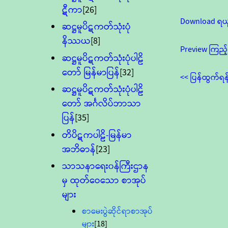
ဋီကာ
[26]
Download ရယ
ဆဋ္ဌမူပိဋကတ်သုံးပုံ
နိဿယ
[8]
Preview ကြည့်
ဆဋ္ဌမူပိဋကတ်သုံးပုံပါဠိ
တော် မြန်မာပြန်
[32]
<< ပြန်ထွက်ရန
ဆဋ္ဌမူပိဋကတ်သုံးပုံပါဠိ
တော် အင်္ဂလိပ်ဘာသာ
ပြန်
[35]
တိပိဋကပါဠိ-မြန်မာ
အဘိဓာန်
[23]
သာသနာရေး၀န်ကြီးဌာန
မှ ထုတ်ဝေသော စာအုပ်
များ
စာမေးပွဲဆိုင်ရာစာအုပ်
များ
[18]