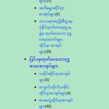
များ
[15]
အဘိဓမ္မာဆိုင်ရာ
စာအုပ်များ
[6]
သာသနာရေးဦးစီးဌာန၊
ပုံနှိပ်ထုတ်ဝေရေးဌာန
ခွဲမှ ထုတ်ဝေသော ဗုဒ္ဓ
တရားတော်များ
ဆိုင်ရာ စာအုပ်
များ
[39]
ပြင်ပမှထုတ်ဝေသောဗုဒ္ဓ
စာပေစာအုပ်များ
သမိုင်းဆိုင်ရာစာအုပ်
များ
[6]
ကျောင်းတိုက်သမိုင်း
ဆိုင်ရာစာအုပ်များ
[4]
စာမေးပွဲဆိုင်ရာစာအုပ်
များ
[49]