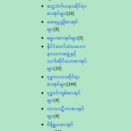
ဆဋ္ဌသံဂါယနာဆိုင်ရာ
စာအုပ်များ
[18]
ထေရုပ္ပတ္တိစာအုပ်
များ
[8]
ဓမ္မပဒစာအုပ်များ
[5]
နိုင်ငံတော်သံဃမဟာ
နာယကအဖွဲ့နှင့်
သက်ဆိုင်သောစာအုပ်
များ
[10]
ဗုဒ္ဓဘာသာဆိုင်ရာ
စာအုပ်များ
[144]
ဗုဒ္ဓဝင်ကျမ်းစာအုပ်
များ
[4]
ဘာသာဋီကာစာအုပ်
များ
[4]
ဝိနိစ္ဆယစာအုပ်