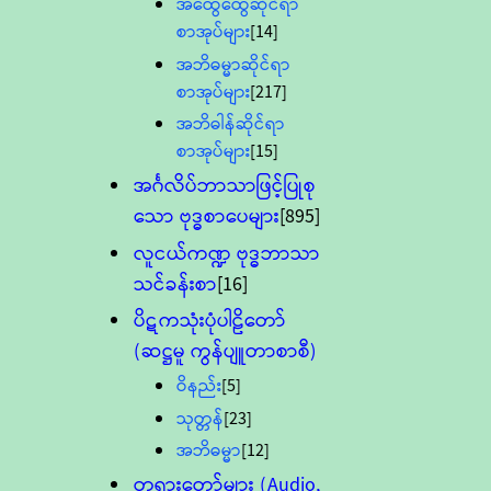
အထွေထွေဆိုင်ရာ
စာအုပ်များ
[14]
အဘိဓမ္မာဆိုင်ရာ
စာအုပ်များ
[217]
အဘိဓါန်ဆိုင်ရာ
စာအုပ်များ
[15]
အင်္ဂလိပ်ဘာသာဖြင့်ပြုစု
သော ဗုဒ္ဓစာပေများ
[895]
လူငယ်ကဏ္ဍ ဗုဒ္ဓဘာသာ
သင်ခန်းစာ
[16]
ပိဋကသုံးပုံပါဠိတော်
(ဆဋ္ဌမူ ကွန်ပျူတာစာစီ)
ဝိနည်း
[5]
သုတ္တန်
[23]
အဘိဓမ္မာ
[12]
တရားတော်များ (Audio,