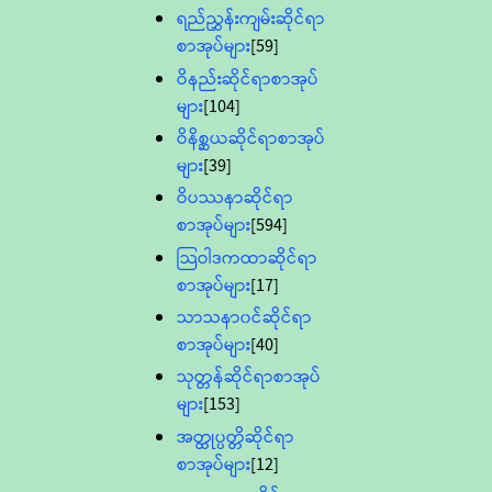
ရည်ညွှန်းကျမ်းဆိုင်ရာ
စာအုပ်များ
[59]
ဝိနည်းဆိုင်ရာစာအုပ်
များ
[104]
ဝိနိစ္ဆယဆိုင်ရာစာအုပ်
များ
[39]
ဝိပဿနာဆိုင်ရာ
စာအုပ်များ
[594]
သြဝါဒကထာဆိုင်ရာ
စာအုပ်များ
[17]
သာသနာ၀င်ဆိုင်ရာ
စာအုပ်များ
[40]
သုတ္တန်ဆိုင်ရာစာအုပ်
များ
[153]
အတ္ထုပ္ပတ္တိဆိုင်ရာ
စာအုပ်များ
[12]