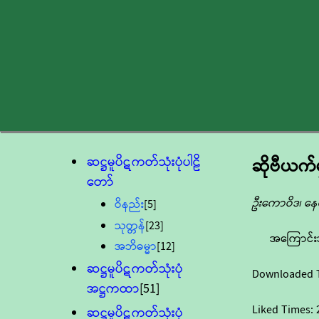
ဆဋ္ဌမူပိဋကတ်သုံးပုံပါဠိ
ဆိုဗီယက
တော်
ဦးကောဝိဒ၊ နေ
ဝိနည်း
[5]
သုတ္တန်
[23]
အကြောင်း
အဘိဓမ္မာ
[12]
ဆဋ္ဌမူပိဋကတ်သုံးပုံ
Downloaded 
အဋ္ဌကထာ
[51]
Liked Times:
ဆဋ္ဌမူပိဋကတ်သုံးပုံ