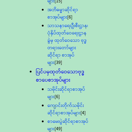
များ
[15]
အဘိဓမ္မာဆိုင်ရာ
စာအုပ်များ
[6]
သာသနာရေးဦးစီးဌာန၊
ပုံနှိပ်ထုတ်ဝေရေးဌာန
ခွဲမှ ထုတ်ဝေသော ဗုဒ္ဓ
တရားတော်များ
ဆိုင်ရာ စာအုပ်
များ
[39]
ပြင်ပမှထုတ်ဝေသောဗုဒ္ဓ
စာပေစာအုပ်များ
သမိုင်းဆိုင်ရာစာအုပ်
များ
[6]
ကျောင်းတိုက်သမိုင်း
ဆိုင်ရာစာအုပ်များ
[4]
စာမေးပွဲဆိုင်ရာစာအုပ်
များ
[49]