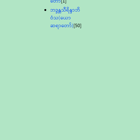
တော်
[1]
ဘဒ္ဒန္တသီရိန္ဒာဘိ
ဝံသ(ယော
ဆရာတော်)
[50]