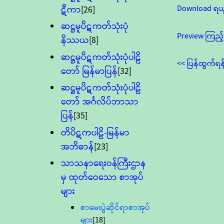
Download ရယ
ဋီကာ
[26]
ဆဋ္ဌမူပိဋကတ်သုံးပုံ
Preview ကြည့်
နိဿယ
[8]
ဆဋ္ဌမူပိဋကတ်သုံးပုံပါဠိ
<< ပြန်ထွက်ရန
တော် မြန်မာပြန်
[32]
ဆဋ္ဌမူပိဋကတ်သုံးပုံပါဠိ
တော် အင်္ဂလိပ်ဘာသာ
ပြန်
[35]
တိပိဋကပါဠိ-မြန်မာ
အဘိဓာန်
[23]
သာသနာရေး၀န်ကြီးဌာန
မှ ထုတ်ဝေသော စာအုပ်
များ
စာမေးပွဲဆိုင်ရာစာအုပ်
များ
[18]