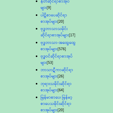
နီတိဆိုင်ရာစာအုပ်
များ
[9]
ပါဠိစာပေဆိုင်ရာ
စာအုပ်များ
[20]
ဗုဒ္ဓဘာသာသမိုင်း
ဆိုင်ရာစာအုပ်များ
[17]
ဗုဒ္ဓဘာသာ-အထွေထွေ
စာအုပ်များ
[576]
ဗုဒ္ဓဝင်ဆိုင်ရာစာအုပ်
များ
[53]
ဘာသာဋီကာဆိုင်ရာ
စာအုပ်များ
[26]
ဘုရားသမိုင်းဆိုင်ရာ
စာအုပ်များ
[64]
မြန်မာစာပေ၊ မြန်မာ့
စာပေသမိုင်းဆိုင်ရာ
စာအုပ်များ
[20]