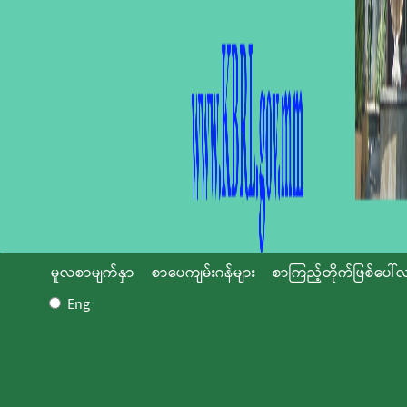
မူလစာမျက်နှာ
စာပေကျမ်းဂန်များ
စာကြည့်တိုက်ဖြစ်ပေါ်လ
Eng