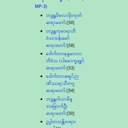
MP-3)
ဘဒ္ဒန္တဝိမလ(မိုးကုတ်
ဆရာတော်)
[50]
ဘဒ္ဒန္တကုမာရာဘိ
ဝံသ(ဗန်းမော်
ဆရာတော်)
[58]
ဒေါက်တာနန္ဒမာလာ
ဘိဝံသ (ပါမောက္ခချုပ်
ဆရာတော်)
[53]
ဒေါက်တာအရှင်ဉာ
ဏိဿရ(သီတဂူ
ဆရာတော်)
[54]
ဘဒ္ဒန္တဝါယာမိန္
ဒ(မြောက်ဦး
ဆရာတော်)
[50]
ဥပ္ပါတသန္တိတရား