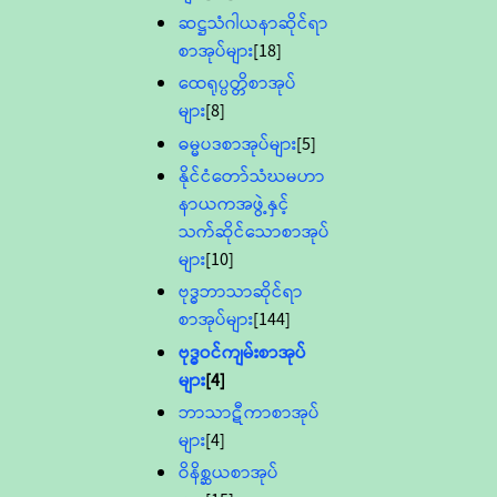
ဆဋ္ဌသံဂါယနာဆိုင်ရာ
စာအုပ်များ
[18]
ထေရုပ္ပတ္တိစာအုပ်
များ
[8]
ဓမ္မပဒစာအုပ်များ
[5]
နိုင်ငံတော်သံဃမဟာ
နာယကအဖွဲ့နှင့်
သက်ဆိုင်သောစာအုပ်
များ
[10]
ဗုဒ္ဓဘာသာဆိုင်ရာ
စာအုပ်များ
[144]
ဗုဒ္ဓဝင်ကျမ်းစာအုပ်
များ
[4]
ဘာသာဋီကာစာအုပ်
များ
[4]
ဝိနိစ္ဆယစာအုပ်