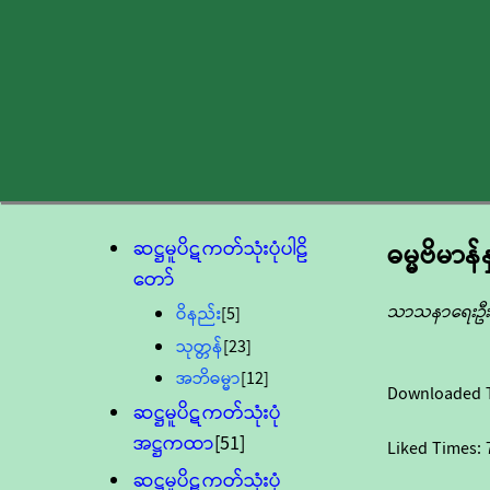
ဆဋ္ဌမူပိဋကတ်သုံးပုံပါဠိ
ဓမ္မဗိမာန်န
တော်
သာသနာရေးဦးစ
ဝိနည်း
[5]
သုတ္တန်
[23]
အဘိဓမ္မာ
[12]
Downloaded 
ဆဋ္ဌမူပိဋကတ်သုံးပုံ
အဋ္ဌကထာ
[51]
Liked Times:
ဆဋ္ဌမူပိဋကတ်သုံးပုံ