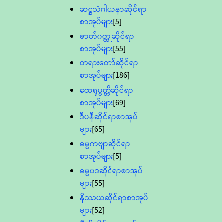
ဆဋ္ဌသံဂါယနာဆိုင်ရာ
စာအုပ်များ
[5]
ဇာတ်၀တ္ထုဆိုင်ရာ
စာအုပ်များ
[55]
တရားတော်ဆိုင်ရာ
စာအုပ်များ
[186]
ထေရုပ္ပတ္တိဆိုင်ရာ
စာအုပ်များ
[69]
ဒီပနီဆိုင်ရာစာအုပ်
များ
[65]
ဓမ္မကဗျာဆိုင်ရာ
စာအုပ်များ
[5]
ဓမ္မပဒဆိုင်ရာစာအုပ်
များ
[55]
နိဿယဆိုင်ရာစာအုပ်
များ
[52]