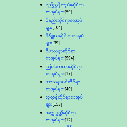
ရည်ညွှန်းကျမ်းဆိုင်ရာ
စာအုပ်များ
[59]
ဝိနည်းဆိုင်ရာစာအုပ်
များ
[104]
ဝိနိစ္ဆယဆိုင်ရာစာအုပ်
များ
[39]
ဝိပဿနာဆိုင်ရာ
စာအုပ်များ
[594]
သြဝါဒကထာဆိုင်ရာ
စာအုပ်များ
[17]
သာသနာ၀င်ဆိုင်ရာ
စာအုပ်များ
[40]
သုတ္တန်ဆိုင်ရာစာအုပ်
များ
[153]
အတ္ထုပ္ပတ္တိဆိုင်ရာ
စာအုပ်များ
[12]