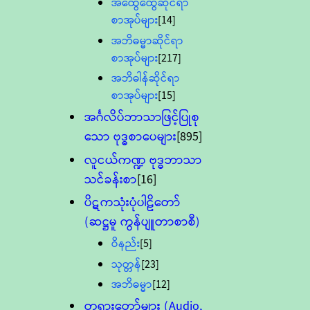
အထွေထွေဆိုင်ရာ
စာအုပ်များ
[14]
အဘိဓမ္မာဆိုင်ရာ
စာအုပ်များ
[217]
အဘိဓါန်ဆိုင်ရာ
စာအုပ်များ
[15]
အင်္ဂလိပ်ဘာသာဖြင့်ပြုစု
သော ဗုဒ္ဓစာပေများ
[895]
လူငယ်ကဏ္ဍ ဗုဒ္ဓဘာသာ
သင်ခန်းစာ
[16]
ပိဋကသုံးပုံပါဠိတော်
(ဆဋ္ဌမူ ကွန်ပျူတာစာစီ)
ဝိနည်း
[5]
သုတ္တန်
[23]
အဘိဓမ္မာ
[12]
တရားတော်များ (Audio,