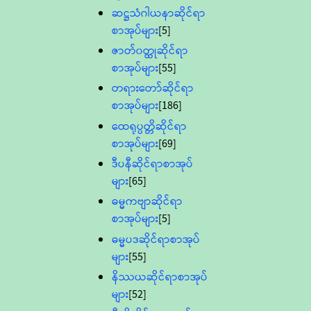
ဆဋ္ဌသံဂါယနာဆိုင်ရာ
စာအုပ်များ
[5]
ဇာတ်၀တ္ထုဆိုင်ရာ
စာအုပ်များ
[55]
တရားတော်ဆိုင်ရာ
စာအုပ်များ
[186]
ထေရုပ္ပတ္တိဆိုင်ရာ
စာအုပ်များ
[69]
ဒီပနီဆိုင်ရာစာအုပ်
များ
[65]
ဓမ္မကဗျာဆိုင်ရာ
စာအုပ်များ
[5]
ဓမ္မပဒဆိုင်ရာစာအုပ်
များ
[55]
နိဿယဆိုင်ရာစာအုပ်
များ
[52]