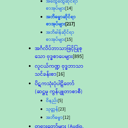
အထွေထွေဆိုင်ရာ
စာအုပ်များ
[14]
အဘိဓမ္မာဆိုင်ရာ
စာအုပ်များ
[217]
အဘိဓါန်ဆိုင်ရာ
စာအုပ်များ
[15]
အင်္ဂလိပ်ဘာသာဖြင့်ပြုစု
သော ဗုဒ္ဓစာပေများ
[895]
လူငယ်ကဏ္ဍ ဗုဒ္ဓဘာသာ
သင်ခန်းစာ
[16]
ပိဋကသုံးပုံပါဠိတော်
(ဆဋ္ဌမူ ကွန်ပျူတာစာစီ)
ဝိနည်း
[5]
သုတ္တန်
[23]
အဘိဓမ္မာ
[12]
တရားတော်များ (Audio,