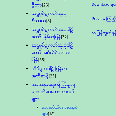
Download ရယ
ဋီကာ
[26]
ဆဋ္ဌမူပိဋကတ်သုံးပုံ
Preview ကြည့်
နိဿယ
[8]
ဆဋ္ဌမူပိဋကတ်သုံးပုံပါဠိ
<< ပြန်ထွက်ရန
တော် မြန်မာပြန်
[32]
ဆဋ္ဌမူပိဋကတ်သုံးပုံပါဠိ
တော် အင်္ဂလိပ်ဘာသာ
ပြန်
[35]
တိပိဋကပါဠိ-မြန်မာ
အဘိဓာန်
[23]
သာသနာရေး၀န်ကြီးဌာန
မှ ထုတ်ဝေသော စာအုပ်
များ
စာမေးပွဲဆိုင်ရာစာအုပ်
များ
[18]