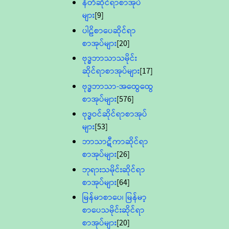
နီတိဆိုင်ရာစာအုပ်
များ
[9]
ပါဠိစာပေဆိုင်ရာ
စာအုပ်များ
[20]
ဗုဒ္ဓဘာသာသမိုင်း
ဆိုင်ရာစာအုပ်များ
[17]
ဗုဒ္ဓဘာသာ-အထွေထွေ
စာအုပ်များ
[576]
ဗုဒ္ဓဝင်ဆိုင်ရာစာအုပ်
များ
[53]
ဘာသာဋီကာဆိုင်ရာ
စာအုပ်များ
[26]
ဘုရားသမိုင်းဆိုင်ရာ
စာအုပ်များ
[64]
မြန်မာစာပေ၊ မြန်မာ့
စာပေသမိုင်းဆိုင်ရာ
စာအုပ်များ
[20]