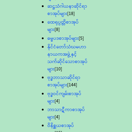
ဆဋ္ဌသံဂါယနာဆိုင်ရာ
စာအုပ်များ
[18]
ထေရုပ္ပတ္တိစာအုပ်
များ
[8]
ဓမ္မပဒစာအုပ်များ
[5]
နိုင်ငံတော်သံဃမဟာ
နာယကအဖွဲ့နှင့်
သက်ဆိုင်သောစာအုပ်
များ
[10]
ဗုဒ္ဓဘာသာဆိုင်ရာ
စာအုပ်များ
[144]
ဗုဒ္ဓဝင်ကျမ်းစာအုပ်
များ
[4]
ဘာသာဋီကာစာအုပ်
များ
[4]
ဝိနိစ္ဆယစာအုပ်