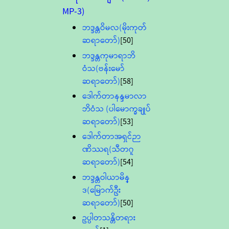
MP-3)
ဘဒ္ဒန္တဝိမလ(မိုးကုတ်
ဆရာတော်)
[50]
ဘဒ္ဒန္တကုမာရာဘိ
ဝံသ(ဗန်းမော်
ဆရာတော်)
[58]
ဒေါက်တာနန္ဒမာလာ
ဘိဝံသ (ပါမောက္ခချုပ်
ဆရာတော်)
[53]
ဒေါက်တာအရှင်ဉာ
ဏိဿရ(သီတဂူ
ဆရာတော်)
[54]
ဘဒ္ဒန္တဝါယာမိန္
ဒ(မြောက်ဦး
ဆရာတော်)
[50]
ဥပ္ပါတသန္တိတရား