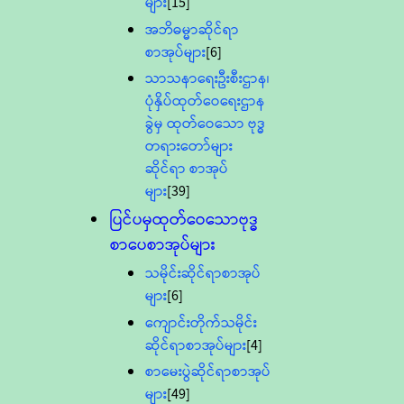
များ
[15]
အဘိဓမ္မာဆိုင်ရာ
စာအုပ်များ
[6]
သာသနာရေးဦးစီးဌာန၊
ပုံနှိပ်ထုတ်ဝေရေးဌာန
ခွဲမှ ထုတ်ဝေသော ဗုဒ္ဓ
တရားတော်များ
ဆိုင်ရာ စာအုပ်
များ
[39]
ပြင်ပမှထုတ်ဝေသောဗုဒ္ဓ
စာပေစာအုပ်များ
သမိုင်းဆိုင်ရာစာအုပ်
များ
[6]
ကျောင်းတိုက်သမိုင်း
ဆိုင်ရာစာအုပ်များ
[4]
စာမေးပွဲဆိုင်ရာစာအုပ်
များ
[49]