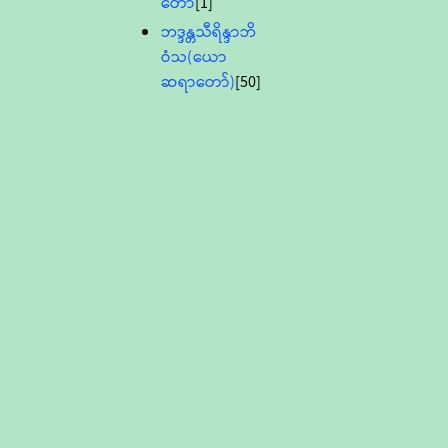
တော်
[1]
ဘဒ္ဒန္တသီရိန္ဒာဘိ
ဝံသ(ယော
ဆရာတော်)
[50]