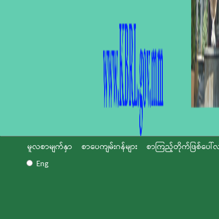
မူလစာမျက်နှာ
စာပေကျမ်းဂန်များ
စာကြည့်တိုက်ဖြစ်ပေါ်လ
Eng