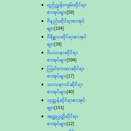
ရည်ညွှန်းကျမ်းဆိုင်ရာ
စာအုပ်များ
[59]
ဝိနည်းဆိုင်ရာစာအုပ်
များ
[104]
ဝိနိစ္ဆယဆိုင်ရာစာအုပ်
များ
[39]
ဝိပဿနာဆိုင်ရာ
စာအုပ်များ
[594]
သြဝါဒကထာဆိုင်ရာ
စာအုပ်များ
[17]
သာသနာ၀င်ဆိုင်ရာ
စာအုပ်များ
[40]
သုတ္တန်ဆိုင်ရာစာအုပ်
များ
[153]
အတ္ထုပ္ပတ္တိဆိုင်ရာ
စာအုပ်များ
[12]