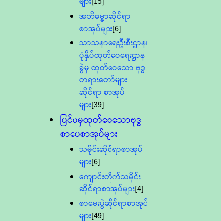
များ
[15]
အဘိဓမ္မာဆိုင်ရာ
စာအုပ်များ
[6]
သာသနာရေးဦးစီးဌာန၊
ပုံနှိပ်ထုတ်ဝေရေးဌာန
ခွဲမှ ထုတ်ဝေသော ဗုဒ္ဓ
တရားတော်များ
ဆိုင်ရာ စာအုပ်
များ
[39]
ပြင်ပမှထုတ်ဝေသောဗုဒ္ဓ
စာပေစာအုပ်များ
သမိုင်းဆိုင်ရာစာအုပ်
များ
[6]
ကျောင်းတိုက်သမိုင်း
ဆိုင်ရာစာအုပ်များ
[4]
စာမေးပွဲဆိုင်ရာစာအုပ်
များ
[49]