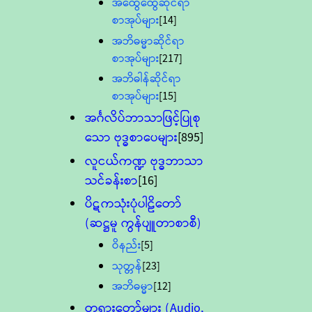
အထွေထွေဆိုင်ရာ
စာအုပ်များ
[14]
အဘိဓမ္မာဆိုင်ရာ
စာအုပ်များ
[217]
အဘိဓါန်ဆိုင်ရာ
စာအုပ်များ
[15]
အင်္ဂလိပ်ဘာသာဖြင့်ပြုစု
သော ဗုဒ္ဓစာပေများ
[895]
လူငယ်ကဏ္ဍ ဗုဒ္ဓဘာသာ
သင်ခန်းစာ
[16]
ပိဋကသုံးပုံပါဠိတော်
(ဆဋ္ဌမူ ကွန်ပျူတာစာစီ)
ဝိနည်း
[5]
သုတ္တန်
[23]
အဘိဓမ္မာ
[12]
တရားတော်များ (Audio,