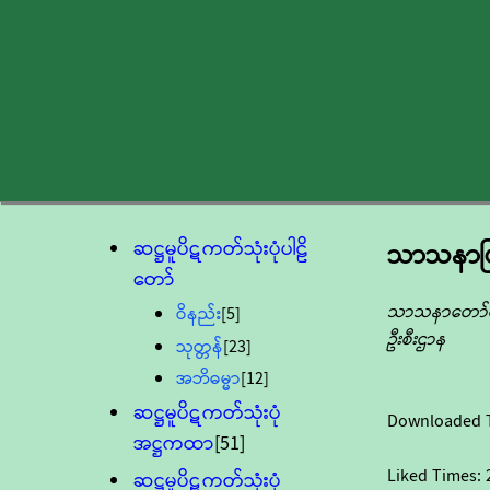
ဆဋ္ဌမူပိဋကတ်သုံးပုံပါဠိ
သာသနာပြု
တော်
သာသနာတော်ထွန
ဝိနည်း
[5]
ဦးစီးဌာန
သုတ္တန်
[23]
အဘိဓမ္မာ
[12]
ဆဋ္ဌမူပိဋကတ်သုံးပုံ
Downloaded 
အဋ္ဌကထာ
[51]
Liked Times:
ဆဋ္ဌမူပိဋကတ်သုံးပုံ