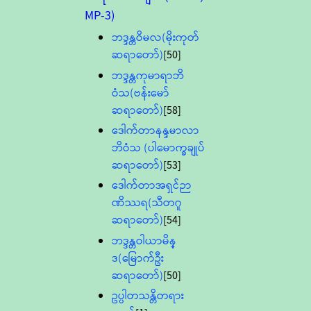
MP-3)
ဘဒ္ဒန္တဝိမလ(မိုးကုတ်
ဆရာတော်)
[50]
ဘဒ္ဒန္တကုမာရာဘိ
ဝံသ(ဗန်းမော်
ဆရာတော်)
[58]
ဒေါက်တာနန္ဒမာလာ
ဘိဝံသ (ပါမောက္ခချုပ်
ဆရာတော်)
[53]
ဒေါက်တာအရှင်ဉာ
ဏိဿရ(သီတဂူ
ဆရာတော်)
[54]
ဘဒ္ဒန္တဝါယာမိန္
ဒ(မြောက်ဦး
ဆရာတော်)
[50]
ဥပ္ပါတသန္တိတရား