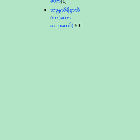
တော်
[1]
ဘဒ္ဒန္တသီရိန္ဒာဘိ
ဝံသ(ယော
ဆရာတော်)
[50]