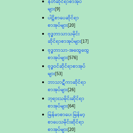
နီတိဆိုင်ရာစာအုပ်
များ
[9]
ပါဠိစာပေဆိုင်ရာ
စာအုပ်များ
[20]
ဗုဒ္ဓဘာသာသမိုင်း
ဆိုင်ရာစာအုပ်များ
[17]
ဗုဒ္ဓဘာသာ-အထွေထွေ
စာအုပ်များ
[576]
ဗုဒ္ဓဝင်ဆိုင်ရာစာအုပ်
များ
[53]
ဘာသာဋီကာဆိုင်ရာ
စာအုပ်များ
[26]
ဘုရားသမိုင်းဆိုင်ရာ
စာအုပ်များ
[64]
မြန်မာစာပေ၊ မြန်မာ့
စာပေသမိုင်းဆိုင်ရာ
စာအုပ်များ
[20]