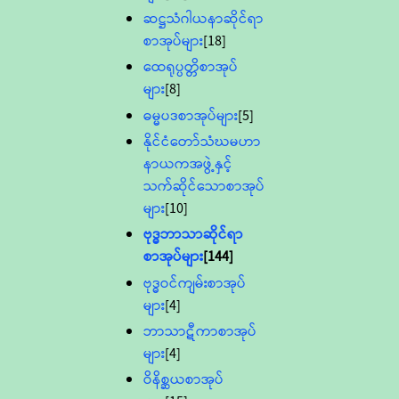
ဆဋ္ဌသံဂါယနာဆိုင်ရာ
စာအုပ်များ
[18]
ထေရုပ္ပတ္တိစာအုပ်
များ
[8]
ဓမ္မပဒစာအုပ်များ
[5]
နိုင်ငံတော်သံဃမဟာ
နာယကအဖွဲ့နှင့်
သက်ဆိုင်သောစာအုပ်
များ
[10]
ဗုဒ္ဓဘာသာဆိုင်ရာ
စာအုပ်များ
[144]
ဗုဒ္ဓဝင်ကျမ်းစာအုပ်
များ
[4]
ဘာသာဋီကာစာအုပ်
များ
[4]
ဝိနိစ္ဆယစာအုပ်