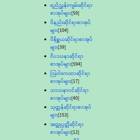
ရည်ညွှန်းကျမ်းဆိုင်ရာ
စာအုပ်များ
[59]
ဝိနည်းဆိုင်ရာစာအုပ်
များ
[104]
ဝိနိစ္ဆယဆိုင်ရာစာအုပ်
များ
[39]
ဝိပဿနာဆိုင်ရာ
စာအုပ်များ
[594]
သြဝါဒကထာဆိုင်ရာ
စာအုပ်များ
[17]
သာသနာ၀င်ဆိုင်ရာ
စာအုပ်များ
[40]
သုတ္တန်ဆိုင်ရာစာအုပ်
များ
[153]
အတ္ထုပ္ပတ္တိဆိုင်ရာ
စာအုပ်များ
[12]