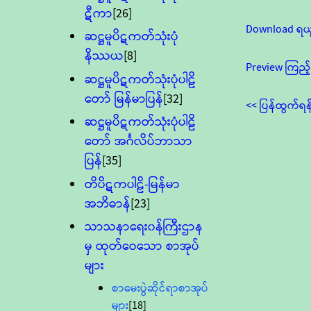
ဋီကာ
[26]
Download ရယ
ဆဋ္ဌမူပိဋကတ်သုံးပုံ
နိဿယ
[8]
Preview ကြည့်
ဆဋ္ဌမူပိဋကတ်သုံးပုံပါဠိ
တော် မြန်မာပြန်
[32]
<< ပြန်ထွက်ရန
ဆဋ္ဌမူပိဋကတ်သုံးပုံပါဠိ
တော် အင်္ဂလိပ်ဘာသာ
ပြန်
[35]
တိပိဋကပါဠိ-မြန်မာ
အဘိဓာန်
[23]
သာသနာရေး၀န်ကြီးဌာန
မှ ထုတ်ဝေသော စာအုပ်
များ
စာမေးပွဲဆိုင်ရာစာအုပ်
များ
[18]