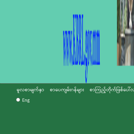
မူလစာမျက်နှာ
စာပေကျမ်းဂန်များ
စာကြည့်တိုက်ဖြစ်ပေါ်လ
Eng