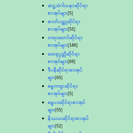
ဆဋ္ဌသံဂါယနာဆိုင်ရာ
စာအုပ်များ
[5]
ဇာတ်၀တ္ထုဆိုင်ရာ
စာအုပ်များ
[55]
တရားတော်ဆိုင်ရာ
စာအုပ်များ
[186]
ထေရုပ္ပတ္တိဆိုင်ရာ
စာအုပ်များ
[69]
ဒီပနီဆိုင်ရာစာအုပ်
များ
[65]
ဓမ္မကဗျာဆိုင်ရာ
စာအုပ်များ
[5]
ဓမ္မပဒဆိုင်ရာစာအုပ်
များ
[55]
နိဿယဆိုင်ရာစာအုပ်
များ
[52]