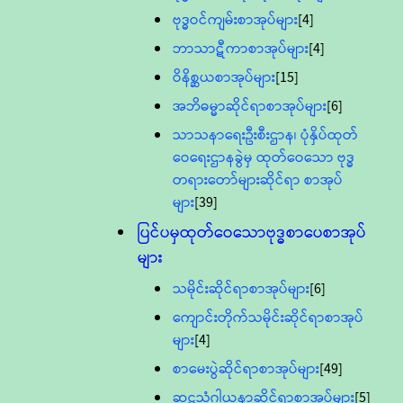
ဗုဒ္ဓဝင်ကျမ်းစာအုပ်များ
[4]
ဘာသာဋီကာစာအုပ်များ
[4]
ဝိနိစ္ဆယစာအုပ်များ
[15]
အဘိဓမ္မာဆိုင်ရာစာအုပ်များ
[6]
သာသနာရေးဦးစီးဌာန၊ ပုံနှိပ်ထုတ်
ဝေရေးဌာနခွဲမှ ထုတ်ဝေသော ဗုဒ္ဓ
တရားတော်များဆိုင်ရာ စာအုပ်
များ
[39]
ပြင်ပမှထုတ်ဝေသောဗုဒ္ဓစာပေစာအုပ်
များ
သမိုင်းဆိုင်ရာစာအုပ်များ
[6]
ကျောင်းတိုက်သမိုင်းဆိုင်ရာစာအုပ်
များ
[4]
စာမေးပွဲဆိုင်ရာစာအုပ်များ
[49]
ဆဋ္ဌသံဂါယနာဆိုင်ရာစာအုပ်များ
[5]