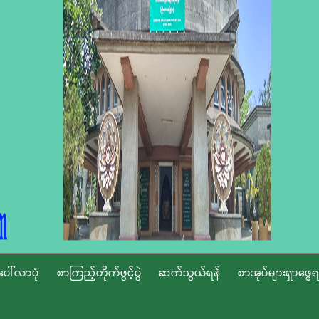
ပေါ်လာပုံ
စာကြည့်တိုက်ဖွင့်ပွဲ
ဆက်သွယ်ရန်
စာအုပ်များရှာဖွေရ