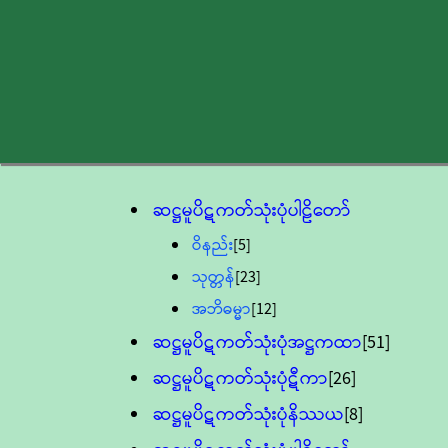
ဆဋ္ဌမူပိဋကတ်သုံးပုံပါဠိတော်
ဝိနည်း
[5]
သုတ္တန်
[23]
အဘိဓမ္မာ
[12]
ဆဋ္ဌမူပိဋကတ်သုံးပုံအဋ္ဌကထာ
[51]
ဆဋ္ဌမူပိဋကတ်သုံးပုံဋီကာ
[26]
ဆဋ္ဌမူပိဋကတ်သုံးပုံနိဿယ
[8]