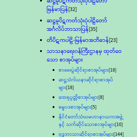
ဆဋ္ဌမူပိဋကတ်သုံးပုံပါဠိတော်
မြန်မာပြန်
[32]
ဆဋ္ဌမူပိဋကတ်သုံးပုံပါဠိတော်
အင်္ဂလိပ်ဘာသာပြန်
[35]
တိပိဋကပါဠိ-မြန်မာအဘိဓာန်
[23]
သာသနာရေး၀န်ကြီးဌာနမှ ထုတ်ဝေ
သော စာအုပ်များ
စာမေးပွဲဆိုင်ရာစာအုပ်များ
[18]
ဆဋ္ဌသံဂါယနာဆိုင်ရာစာအုပ်
များ
[18]
ထေရုပ္ပတ္တိစာအုပ်များ
[8]
ဓမ္မပဒစာအုပ်များ
[5]
နိုင်ငံတော်သံဃမဟာနာယကအဖွဲ့
နှင့် သက်ဆိုင်သောစာအုပ်များ
[10]
ဗုဒ္ဓဘာသာဆိုင်ရာစာအုပ်များ
[144]