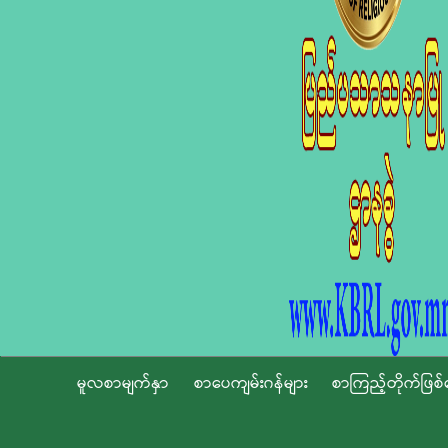
မူလစာမျက်နှာ
စာပေကျမ်းဂန်များ
စာကြည့်တိုက်ဖြစ်