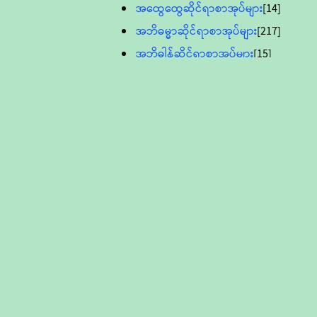
အထွေထွေဆိုင်ရာစာအုပ်များ
[14]
အဘိဓမ္မာဆိုင်ရာစာအုပ်များ
[217]
အဘိဓါန်ဆိုင်ရာစာအုပ်များ
[15]
အင်္ဂလိပ်ဘာသာဖြင့်ပြုစုသော ဗုဒ္ဓ
စာပေများ
[895]
လူငယ်ကဏ္ဍ ဗုဒ္ဓဘာသာ
သင်ခန်းစာ
[16]
ပိဋကသုံးပုံပါဠိတော် (ဆဋ္ဌမူ
ကွန်ပျူတာစာစီ)
ဝိနည်း
[5]
သုတ္တန်
[23]
အဘိဓမ္မာ
[12]
တရားတော်များ (Audio, MP-3)
ဘဒ္ဒန္တဝိမလ(မိုးကုတ်ဆရာတော်)