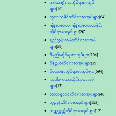
ဘာသာဋီကာဆိုင်ရာစာအုပ်
များ
[26]
ဘုရားသမိုင်းဆိုင်ရာစာအုပ်များ
[64]
မြန်မာစာပေ၊ မြန်မာ့စာပေသမိုင်း
ဆိုင်ရာစာအုပ်များ
[20]
ရည်ညွှန်းကျမ်းဆိုင်ရာစာအုပ်
များ
[59]
ဝိနည်းဆိုင်ရာစာအုပ်များ
[104]
ဝိနိစ္ဆယဆိုင်ရာစာအုပ်များ
[39]
ဝိပဿနာဆိုင်ရာစာအုပ်များ
[594]
သြဝါဒကထာဆိုင်ရာစာအုပ်
များ
[17]
သာသနာ၀င်ဆိုင်ရာစာအုပ်များ
[40]
သုတ္တန်ဆိုင်ရာစာအုပ်များ
[153]
အတ္ထုပ္ပတ္တိဆိုင်ရာစာအုပ်များ
[12]