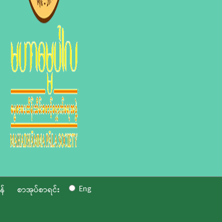
Eng
န်
စာအုပ်စာရင်း