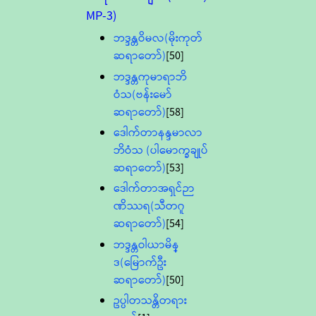
MP-3)
ဘဒ္ဒန္တဝိမလ(မိုးကုတ်
ဆရာတော်)
[50]
ဘဒ္ဒန္တကုမာရာဘိ
ဝံသ(ဗန်းမော်
ဆရာတော်)
[58]
ဒေါက်တာနန္ဒမာလာ
ဘိဝံသ (ပါမောက္ခချုပ်
ဆရာတော်)
[53]
ဒေါက်တာအရှင်ဉာ
ဏိဿရ(သီတဂူ
ဆရာတော်)
[54]
ဘဒ္ဒန္တဝါယာမိန္
ဒ(မြောက်ဦး
ဆရာတော်)
[50]
ဥပ္ပါတသန္တိတရား