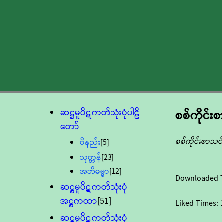
ဆဋ္ဌမူပိဋကတ်သုံးပုံပါဠိ
စစ်ကိုင်း
တော်
စစ်ကိုင်းစာသင
ဝိနည်း
[5]
သုတ္တန်
[23]
အဘိဓမ္မာ
[12]
Downloaded 
ဆဋ္ဌမူပိဋကတ်သုံးပုံ
အဋ္ဌကထာ
[51]
Liked Times:
ဆဋ္ဌမူပိဋကတ်သုံးပုံ