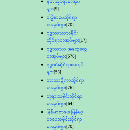
နီတိဆိုင်ရာစာအုပ်
များ
[9]
ပါဠိစာပေဆိုင်ရာ
စာအုပ်များ
[20]
ဗုဒ္ဓဘာသာသမိုင်း
ဆိုင်ရာစာအုပ်များ
[17]
ဗုဒ္ဓဘာသာ-အထွေထွေ
စာအုပ်များ
[576]
ဗုဒ္ဓဝင်ဆိုင်ရာစာအုပ်
များ
[53]
ဘာသာဋီကာဆိုင်ရာ
စာအုပ်များ
[26]
ဘုရားသမိုင်းဆိုင်ရာ
စာအုပ်များ
[64]
မြန်မာစာပေ၊ မြန်မာ့
စာပေသမိုင်းဆိုင်ရာ
စာအုပ်များ
[20]