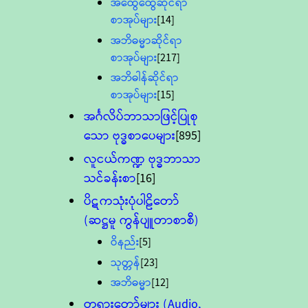
အထွေထွေဆိုင်ရာ
စာအုပ်များ
[14]
အဘိဓမ္မာဆိုင်ရာ
စာအုပ်များ
[217]
အဘိဓါန်ဆိုင်ရာ
စာအုပ်များ
[15]
အင်္ဂလိပ်ဘာသာဖြင့်ပြုစု
သော ဗုဒ္ဓစာပေများ
[895]
လူငယ်ကဏ္ဍ ဗုဒ္ဓဘာသာ
သင်ခန်းစာ
[16]
ပိဋကသုံးပုံပါဠိတော်
(ဆဋ္ဌမူ ကွန်ပျူတာစာစီ)
ဝိနည်း
[5]
သုတ္တန်
[23]
အဘိဓမ္မာ
[12]
တရားတော်များ (Audio,