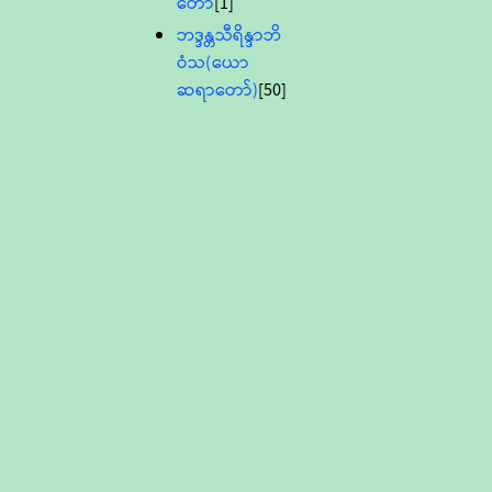
တော်
[1]
ဘဒ္ဒန္တသီရိန္ဒာဘိ
ဝံသ(ယော
ဆရာတော်)
[50]