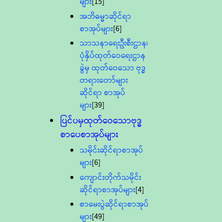
များ
[15]
အဘိဓမ္မာဆိုင်ရာ
စာအုပ်များ
[6]
သာသနာရေးဦးစီးဌာန၊
ပုံနှိပ်ထုတ်ဝေရေးဌာန
ခွဲမှ ထုတ်ဝေသော ဗုဒ္ဓ
တရားတော်များ
ဆိုင်ရာ စာအုပ်
များ
[39]
ပြင်ပမှထုတ်ဝေသောဗုဒ္ဓ
စာပေစာအုပ်များ
သမိုင်းဆိုင်ရာစာအုပ်
များ
[6]
ကျောင်းတိုက်သမိုင်း
ဆိုင်ရာစာအုပ်များ
[4]
စာမေးပွဲဆိုင်ရာစာအုပ်
များ
[49]