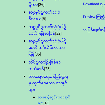
Download ရယ
ဋီကာ
[26]
ဆဋ္ဌမူပိဋကတ်သုံးပုံ
Preview ကြည့်
နိဿယ
[8]
ဆဋ္ဌမူပိဋကတ်သုံးပုံပါဠိ
<< ပြန်ထွက်ရန
တော် မြန်မာပြန်
[32]
ဆဋ္ဌမူပိဋကတ်သုံးပုံပါဠိ
တော် အင်္ဂလိပ်ဘာသာ
ပြန်
[35]
တိပိဋကပါဠိ-မြန်မာ
အဘိဓာန်
[23]
သာသနာရေး၀န်ကြီးဌာန
မှ ထုတ်ဝေသော စာအုပ်
များ
စာမေးပွဲဆိုင်ရာစာအုပ်
များ
[18]