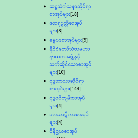
ဆဋ္ဌသံဂါယနာဆိုင်ရာ
စာအုပ်များ
[18]
ထေရုပ္ပတ္တိစာအုပ်
များ
[8]
ဓမ္မပဒစာအုပ်များ
[5]
နိုင်ငံတော်သံဃမဟာ
နာယကအဖွဲ့နှင့်
သက်ဆိုင်သောစာအုပ်
များ
[10]
ဗုဒ္ဓဘာသာဆိုင်ရာ
စာအုပ်များ
[144]
ဗုဒ္ဓဝင်ကျမ်းစာအုပ်
များ
[4]
ဘာသာဋီကာစာအုပ်
များ
[4]
ဝိနိစ္ဆယစာအုပ်