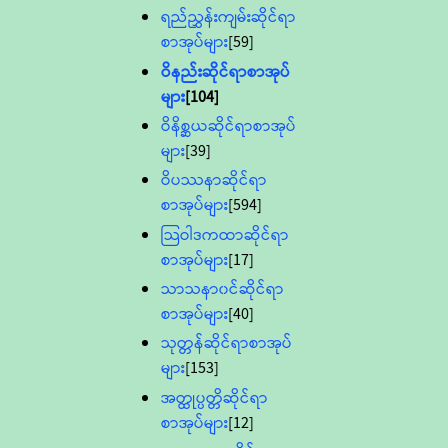
ရည်ညွှန်းကျမ်းဆိုင်ရာ
စာအုပ်များ
[59]
ဝိနည်းဆိုင်ရာစာအုပ်
များ
[104]
ဝိနိစ္ဆယဆိုင်ရာစာအုပ်
များ
[39]
ဝိပဿနာဆိုင်ရာ
စာအုပ်များ
[594]
သြဝါဒကထာဆိုင်ရာ
စာအုပ်များ
[17]
သာသနာ၀င်ဆိုင်ရာ
စာအုပ်များ
[40]
သုတ္တန်ဆိုင်ရာစာအုပ်
များ
[153]
အတ္ထုပ္ပတ္တိဆိုင်ရာ
စာအုပ်များ
[12]