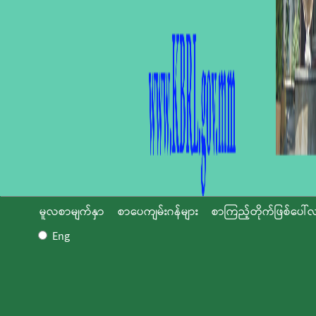
မူလစာမျက်နှာ
စာပေကျမ်းဂန်များ
စာကြည့်တိုက်ဖြစ်ပေါ်လ
Eng