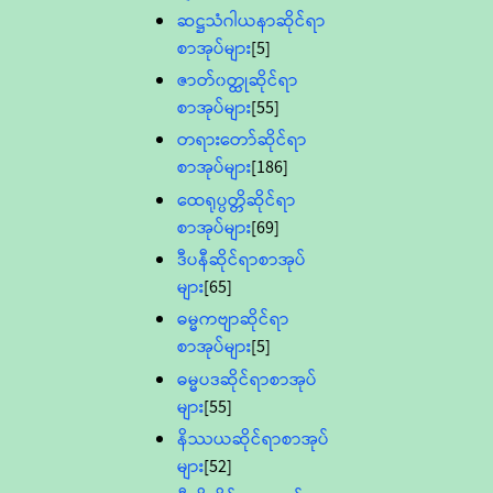
ဆဋ္ဌသံဂါယနာဆိုင်ရာ
စာအုပ်များ
[5]
ဇာတ်၀တ္ထုဆိုင်ရာ
စာအုပ်များ
[55]
တရားတော်ဆိုင်ရာ
စာအုပ်များ
[186]
ထေရုပ္ပတ္တိဆိုင်ရာ
စာအုပ်များ
[69]
ဒီပနီဆိုင်ရာစာအုပ်
များ
[65]
ဓမ္မကဗျာဆိုင်ရာ
စာအုပ်များ
[5]
ဓမ္မပဒဆိုင်ရာစာအုပ်
များ
[55]
နိဿယဆိုင်ရာစာအုပ်
များ
[52]