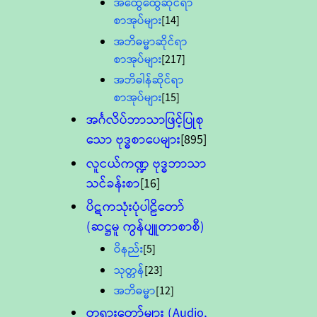
အထွေထွေဆိုင်ရာ
စာအုပ်များ
[14]
အဘိဓမ္မာဆိုင်ရာ
စာအုပ်များ
[217]
အဘိဓါန်ဆိုင်ရာ
စာအုပ်များ
[15]
အင်္ဂလိပ်ဘာသာဖြင့်ပြုစု
သော ဗုဒ္ဓစာပေများ
[895]
လူငယ်ကဏ္ဍ ဗုဒ္ဓဘာသာ
သင်ခန်းစာ
[16]
ပိဋကသုံးပုံပါဠိတော်
(ဆဋ္ဌမူ ကွန်ပျူတာစာစီ)
ဝိနည်း
[5]
သုတ္တန်
[23]
အဘိဓမ္မာ
[12]
တရားတော်များ (Audio,