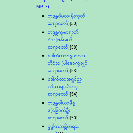
MP-3)
ဘဒ္ဒန္တဝိမလ(မိုးကုတ်
ဆရာတော်)
[50]
ဘဒ္ဒန္တကုမာရာဘိ
ဝံသ(ဗန်းမော်
ဆရာတော်)
[58]
ဒေါက်တာနန္ဒမာလာ
ဘိဝံသ (ပါမောက္ခချုပ်
ဆရာတော်)
[53]
ဒေါက်တာအရှင်ဉာ
ဏိဿရ(သီတဂူ
ဆရာတော်)
[54]
ဘဒ္ဒန္တဝါယာမိန္
ဒ(မြောက်ဦး
ဆရာတော်)
[50]
ဥပ္ပါတသန္တိတရား