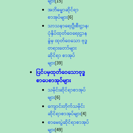
များ
[15]
အဘိဓမ္မာဆိုင်ရာ
စာအုပ်များ
[6]
သာသနာရေးဦးစီးဌာန၊
ပုံနှိပ်ထုတ်ဝေရေးဌာန
ခွဲမှ ထုတ်ဝေသော ဗုဒ္ဓ
တရားတော်များ
ဆိုင်ရာ စာအုပ်
များ
[39]
ပြင်ပမှထုတ်ဝေသောဗုဒ္ဓ
စာပေစာအုပ်များ
သမိုင်းဆိုင်ရာစာအုပ်
များ
[6]
ကျောင်းတိုက်သမိုင်း
ဆိုင်ရာစာအုပ်များ
[4]
စာမေးပွဲဆိုင်ရာစာအုပ်
များ
[49]