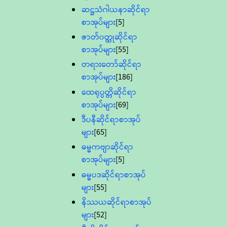
ဆဋ္ဌသံဂါယနာဆိုင်ရာ
စာအုပ်များ
[5]
ဇာတ်၀တ္ထုဆိုင်ရာ
စာအုပ်များ
[55]
တရားတော်ဆိုင်ရာ
စာအုပ်များ
[186]
ထေရုပ္ပတ္တိဆိုင်ရာ
စာအုပ်များ
[69]
ဒီပနီဆိုင်ရာစာအုပ်
များ
[65]
ဓမ္မကဗျာဆိုင်ရာ
စာအုပ်များ
[5]
ဓမ္မပဒဆိုင်ရာစာအုပ်
များ
[55]
နိဿယဆိုင်ရာစာအုပ်
များ
[52]