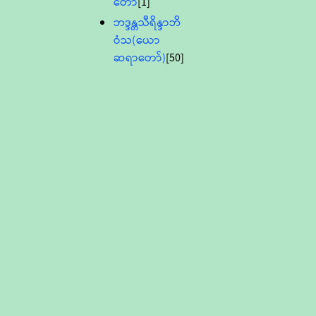
တော်
[1]
ဘဒ္ဒန္တသီရိန္ဒာဘိ
ဝံသ(ယော
ဆရာတော်)
[50]