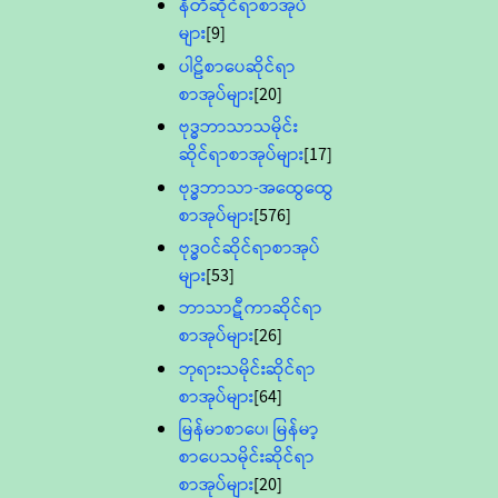
နီတိဆိုင်ရာစာအုပ်
များ
[9]
ပါဠိစာပေဆိုင်ရာ
စာအုပ်များ
[20]
ဗုဒ္ဓဘာသာသမိုင်း
ဆိုင်ရာစာအုပ်များ
[17]
ဗုဒ္ဓဘာသာ-အထွေထွေ
စာအုပ်များ
[576]
ဗုဒ္ဓဝင်ဆိုင်ရာစာအုပ်
များ
[53]
ဘာသာဋီကာဆိုင်ရာ
စာအုပ်များ
[26]
ဘုရားသမိုင်းဆိုင်ရာ
စာအုပ်များ
[64]
မြန်မာစာပေ၊ မြန်မာ့
စာပေသမိုင်းဆိုင်ရာ
စာအုပ်များ
[20]