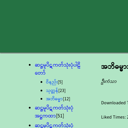
ဆဋ္ဌမူပိဋကတ်သုံးပုံပါဠိ
အဘိဓမ္မာ
တော်
ဦးကံသာ
ဝိနည်း
[5]
သုတ္တန်
[23]
အဘိဓမ္မာ
[12]
Downloaded 
ဆဋ္ဌမူပိဋကတ်သုံးပုံ
အဋ္ဌကထာ
[51]
Liked Times:
ဆဋ္ဌမူပိဋကတ်သုံးပုံ