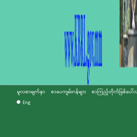
မူလစာမျက်နှာ
စာပေကျမ်းဂန်များ
စာကြည့်တိုက်ဖြစ်ပေါ်လ
Eng