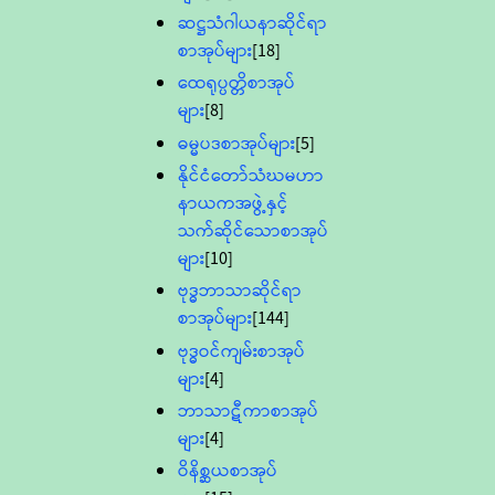
ဆဋ္ဌသံဂါယနာဆိုင်ရာ
စာအုပ်များ
[18]
ထေရုပ္ပတ္တိစာအုပ်
များ
[8]
ဓမ္မပဒစာအုပ်များ
[5]
နိုင်ငံတော်သံဃမဟာ
နာယကအဖွဲ့နှင့်
သက်ဆိုင်သောစာအုပ်
များ
[10]
ဗုဒ္ဓဘာသာဆိုင်ရာ
စာအုပ်များ
[144]
ဗုဒ္ဓဝင်ကျမ်းစာအုပ်
များ
[4]
ဘာသာဋီကာစာအုပ်
များ
[4]
ဝိနိစ္ဆယစာအုပ်