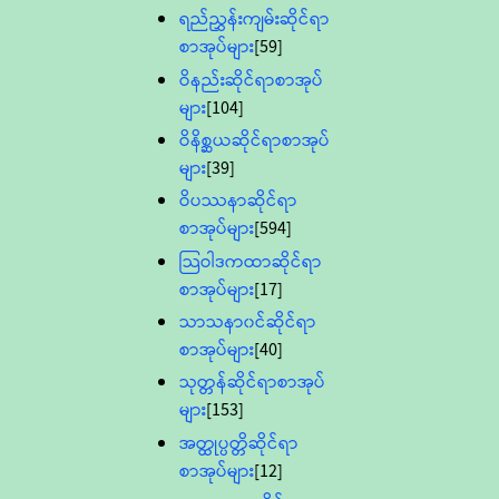
ရည်ညွှန်းကျမ်းဆိုင်ရာ
စာအုပ်များ
[59]
ဝိနည်းဆိုင်ရာစာအုပ်
များ
[104]
ဝိနိစ္ဆယဆိုင်ရာစာအုပ်
များ
[39]
ဝိပဿနာဆိုင်ရာ
စာအုပ်များ
[594]
သြဝါဒကထာဆိုင်ရာ
စာအုပ်များ
[17]
သာသနာ၀င်ဆိုင်ရာ
စာအုပ်များ
[40]
သုတ္တန်ဆိုင်ရာစာအုပ်
များ
[153]
အတ္ထုပ္ပတ္တိဆိုင်ရာ
စာအုပ်များ
[12]