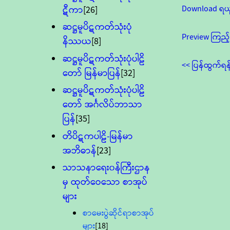
Download ရယ
ဋီကာ
[26]
ဆဋ္ဌမူပိဋကတ်သုံးပုံ
Preview ကြည့်
နိဿယ
[8]
ဆဋ္ဌမူပိဋကတ်သုံးပုံပါဠိ
<< ပြန်ထွက်ရန
တော် မြန်မာပြန်
[32]
ဆဋ္ဌမူပိဋကတ်သုံးပုံပါဠိ
တော် အင်္ဂလိပ်ဘာသာ
ပြန်
[35]
တိပိဋကပါဠိ-မြန်မာ
အဘိဓာန်
[23]
သာသနာရေး၀န်ကြီးဌာန
မှ ထုတ်ဝေသော စာအုပ်
များ
စာမေးပွဲဆိုင်ရာစာအုပ်
များ
[18]