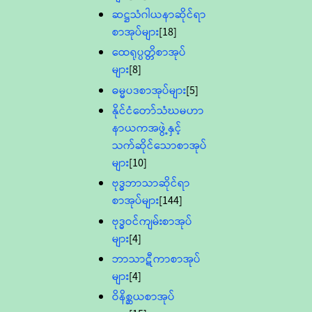
ဆဋ္ဌသံဂါယနာဆိုင်ရာ
စာအုပ်များ
[18]
ထေရုပ္ပတ္တိစာအုပ်
များ
[8]
ဓမ္မပဒစာအုပ်များ
[5]
နိုင်ငံတော်သံဃမဟာ
နာယကအဖွဲ့နှင့်
သက်ဆိုင်သောစာအုပ်
များ
[10]
ဗုဒ္ဓဘာသာဆိုင်ရာ
စာအုပ်များ
[144]
ဗုဒ္ဓဝင်ကျမ်းစာအုပ်
များ
[4]
ဘာသာဋီကာစာအုပ်
များ
[4]
ဝိနိစ္ဆယစာအုပ်