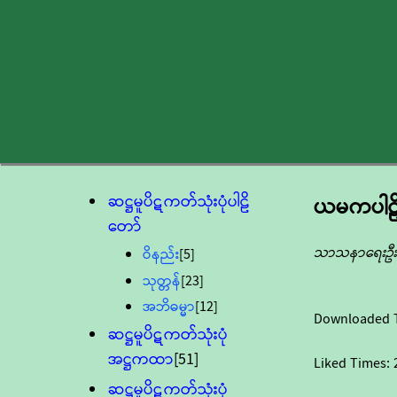
ဆဋ္ဌမူပိဋကတ်သုံးပုံပါဠိ
ယမကပါဠ
တော်
သာသနာရေးဦးစ
ဝိနည်း
[5]
သုတ္တန်
[23]
အဘိဓမ္မာ
[12]
Downloaded 
ဆဋ္ဌမူပိဋကတ်သုံးပုံ
အဋ္ဌကထာ
[51]
Liked Times:
ဆဋ္ဌမူပိဋကတ်သုံးပုံ