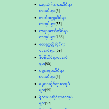
ဆဋ္ဌသံဂါယနာဆိုင်ရာ
စာအုပ်များ
[5]
ဇာတ်၀တ္ထုဆိုင်ရာ
စာအုပ်များ
[55]
တရားတော်ဆိုင်ရာ
စာအုပ်များ
[186]
ထေရုပ္ပတ္တိဆိုင်ရာ
စာအုပ်များ
[69]
ဒီပနီဆိုင်ရာစာအုပ်
များ
[65]
ဓမ္မကဗျာဆိုင်ရာ
စာအုပ်များ
[5]
ဓမ္မပဒဆိုင်ရာစာအုပ်
များ
[55]
နိဿယဆိုင်ရာစာအုပ်
များ
[52]