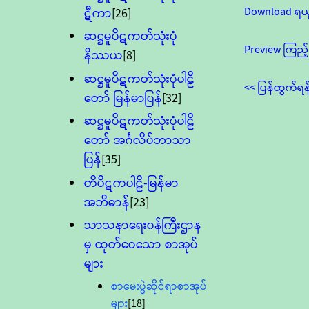
Download ရယ
ဋီကာ
[26]
ဆဋ္ဌမူပိဋကတ်သုံးပုံ
Preview ကြည့်
နိဿယ
[8]
ဆဋ္ဌမူပိဋကတ်သုံးပုံပါဠိ
<< ပြန်ထွက်ရန
တော် မြန်မာပြန်
[32]
ဆဋ္ဌမူပိဋကတ်သုံးပုံပါဠိ
တော် အင်္ဂလိပ်ဘာသာ
ပြန်
[35]
တိပိဋကပါဠိ-မြန်မာ
အဘိဓာန်
[23]
သာသနာရေး၀န်ကြီးဌာန
မှ ထုတ်ဝေသော စာအုပ်
များ
စာမေးပွဲဆိုင်ရာစာအုပ်
များ
[18]