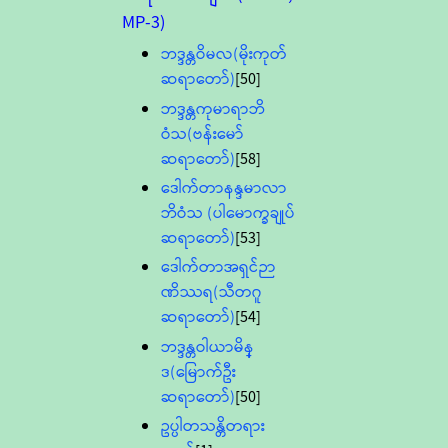
MP-3)
ဘဒ္ဒန္တဝိမလ(မိုးကုတ်
ဆရာတော်)
[50]
ဘဒ္ဒန္တကုမာရာဘိ
ဝံသ(ဗန်းမော်
ဆရာတော်)
[58]
ဒေါက်တာနန္ဒမာလာ
ဘိဝံသ (ပါမောက္ခချုပ်
ဆရာတော်)
[53]
ဒေါက်တာအရှင်ဉာ
ဏိဿရ(သီတဂူ
ဆရာတော်)
[54]
ဘဒ္ဒန္တဝါယာမိန္
ဒ(မြောက်ဦး
ဆရာတော်)
[50]
ဥပ္ပါတသန္တိတရား