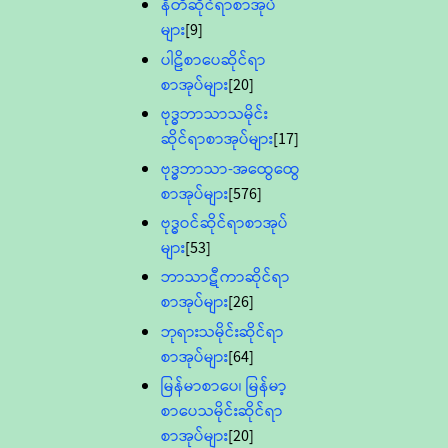
နီတိဆိုင်ရာစာအုပ်
များ
[9]
ပါဠိစာပေဆိုင်ရာ
စာအုပ်များ
[20]
ဗုဒ္ဓဘာသာသမိုင်း
ဆိုင်ရာစာအုပ်များ
[17]
ဗုဒ္ဓဘာသာ-အထွေထွေ
စာအုပ်များ
[576]
ဗုဒ္ဓဝင်ဆိုင်ရာစာအုပ်
များ
[53]
ဘာသာဋီကာဆိုင်ရာ
စာအုပ်များ
[26]
ဘုရားသမိုင်းဆိုင်ရာ
စာအုပ်များ
[64]
မြန်မာစာပေ၊ မြန်မာ့
စာပေသမိုင်းဆိုင်ရာ
စာအုပ်များ
[20]