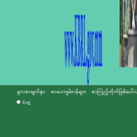
မူလစာမျက်နှာ
စာပေကျမ်းဂန်များ
စာကြည့်တိုက်ဖြစ်ပေါ်လ
Eng