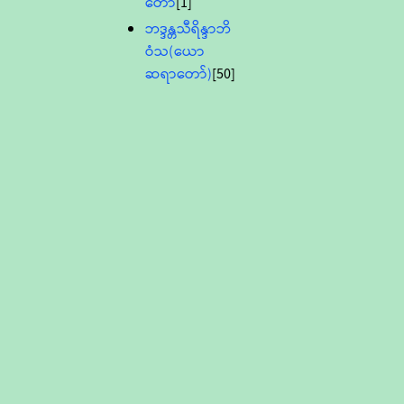
တော်
[1]
ဘဒ္ဒန္တသီရိန္ဒာဘိ
ဝံသ(ယော
ဆရာတော်)
[50]