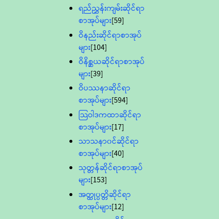
ရည်ညွှန်းကျမ်းဆိုင်ရာ
စာအုပ်များ
[59]
ဝိနည်းဆိုင်ရာစာအုပ်
များ
[104]
ဝိနိစ္ဆယဆိုင်ရာစာအုပ်
များ
[39]
ဝိပဿနာဆိုင်ရာ
စာအုပ်များ
[594]
သြဝါဒကထာဆိုင်ရာ
စာအုပ်များ
[17]
သာသနာ၀င်ဆိုင်ရာ
စာအုပ်များ
[40]
သုတ္တန်ဆိုင်ရာစာအုပ်
များ
[153]
အတ္ထုပ္ပတ္တိဆိုင်ရာ
စာအုပ်များ
[12]