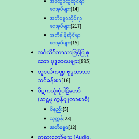
အထွေထွေဆိုင်ရာ
စာအုပ်များ
[14]
အဘိဓမ္မာဆိုင်ရာ
စာအုပ်များ
[217]
အဘိဓါန်ဆိုင်ရာ
စာအုပ်များ
[15]
အင်္ဂလိပ်ဘာသာဖြင့်ပြုစု
သော ဗုဒ္ဓစာပေများ
[895]
လူငယ်ကဏ္ဍ ဗုဒ္ဓဘာသာ
သင်ခန်းစာ
[16]
ပိဋကသုံးပုံပါဠိတော်
(ဆဋ္ဌမူ ကွန်ပျူတာစာစီ)
ဝိနည်း
[5]
သုတ္တန်
[23]
အဘိဓမ္မာ
[12]
တရားတော်များ (Audio,