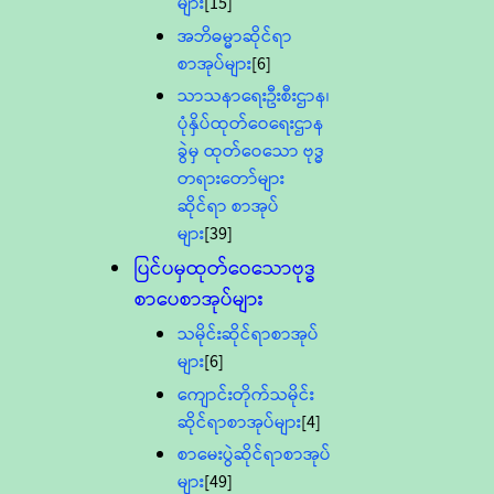
များ
[15]
အဘိဓမ္မာဆိုင်ရာ
စာအုပ်များ
[6]
သာသနာရေးဦးစီးဌာန၊
ပုံနှိပ်ထုတ်ဝေရေးဌာန
ခွဲမှ ထုတ်ဝေသော ဗုဒ္ဓ
တရားတော်များ
ဆိုင်ရာ စာအုပ်
များ
[39]
ပြင်ပမှထုတ်ဝေသောဗုဒ္ဓ
စာပေစာအုပ်များ
သမိုင်းဆိုင်ရာစာအုပ်
များ
[6]
ကျောင်းတိုက်သမိုင်း
ဆိုင်ရာစာအုပ်များ
[4]
စာမေးပွဲဆိုင်ရာစာအုပ်
များ
[49]