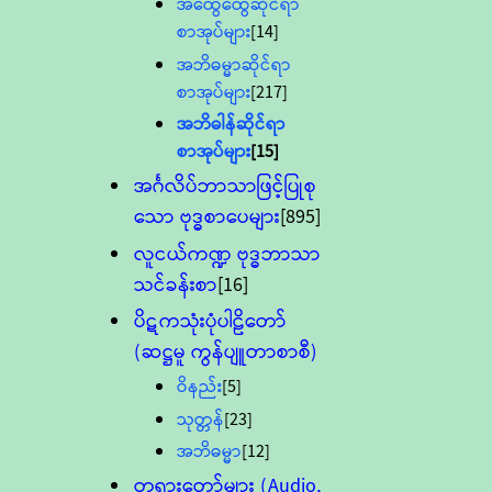
အထွေထွေဆိုင်ရာ
စာအုပ်များ
[14]
အဘိဓမ္မာဆိုင်ရာ
စာအုပ်များ
[217]
အဘိဓါန်ဆိုင်ရာ
စာအုပ်များ
[15]
အင်္ဂလိပ်ဘာသာဖြင့်ပြုစု
သော ဗုဒ္ဓစာပေများ
[895]
လူငယ်ကဏ္ဍ ဗုဒ္ဓဘာသာ
သင်ခန်းစာ
[16]
ပိဋကသုံးပုံပါဠိတော်
(ဆဋ္ဌမူ ကွန်ပျူတာစာစီ)
ဝိနည်း
[5]
သုတ္တန်
[23]
အဘိဓမ္မာ
[12]
တရားတော်များ (Audio,