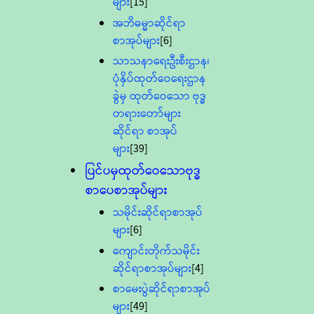
များ
[15]
အဘိဓမ္မာဆိုင်ရာ
စာအုပ်များ
[6]
သာသနာရေးဦးစီးဌာန၊
ပုံနှိပ်ထုတ်ဝေရေးဌာန
ခွဲမှ ထုတ်ဝေသော ဗုဒ္ဓ
တရားတော်များ
ဆိုင်ရာ စာအုပ်
များ
[39]
ပြင်ပမှထုတ်ဝေသောဗုဒ္ဓ
စာပေစာအုပ်များ
သမိုင်းဆိုင်ရာစာအုပ်
များ
[6]
ကျောင်းတိုက်သမိုင်း
ဆိုင်ရာစာအုပ်များ
[4]
စာမေးပွဲဆိုင်ရာစာအုပ်
များ
[49]