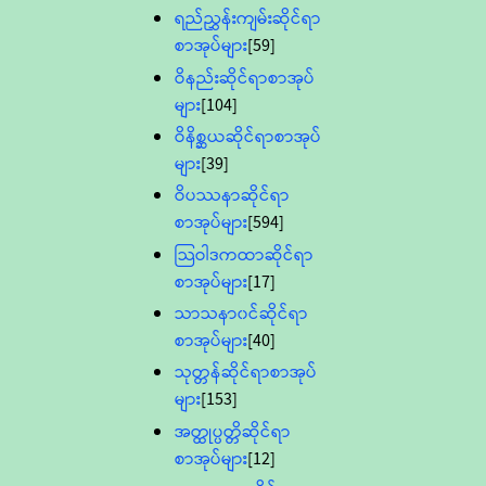
ရည်ညွှန်းကျမ်းဆိုင်ရာ
စာအုပ်များ
[59]
ဝိနည်းဆိုင်ရာစာအုပ်
များ
[104]
ဝိနိစ္ဆယဆိုင်ရာစာအုပ်
များ
[39]
ဝိပဿနာဆိုင်ရာ
စာအုပ်များ
[594]
သြဝါဒကထာဆိုင်ရာ
စာအုပ်များ
[17]
သာသနာ၀င်ဆိုင်ရာ
စာအုပ်များ
[40]
သုတ္တန်ဆိုင်ရာစာအုပ်
များ
[153]
အတ္ထုပ္ပတ္တိဆိုင်ရာ
စာအုပ်များ
[12]