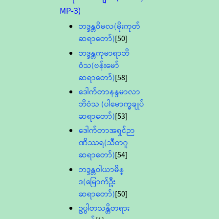
MP-3)
ဘဒ္ဒန္တဝိမလ(မိုးကုတ်
ဆရာတော်)
[50]
ဘဒ္ဒန္တကုမာရာဘိ
ဝံသ(ဗန်းမော်
ဆရာတော်)
[58]
ဒေါက်တာနန္ဒမာလာ
ဘိဝံသ (ပါမောက္ခချုပ်
ဆရာတော်)
[53]
ဒေါက်တာအရှင်ဉာ
ဏိဿရ(သီတဂူ
ဆရာတော်)
[54]
ဘဒ္ဒန္တဝါယာမိန္
ဒ(မြောက်ဦး
ဆရာတော်)
[50]
ဥပ္ပါတသန္တိတရား