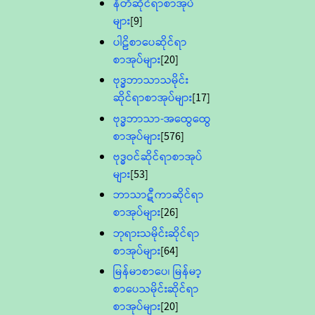
နီတိဆိုင်ရာစာအုပ်
များ
[9]
ပါဠိစာပေဆိုင်ရာ
စာအုပ်များ
[20]
ဗုဒ္ဓဘာသာသမိုင်း
ဆိုင်ရာစာအုပ်များ
[17]
ဗုဒ္ဓဘာသာ-အထွေထွေ
စာအုပ်များ
[576]
ဗုဒ္ဓဝင်ဆိုင်ရာစာအုပ်
များ
[53]
ဘာသာဋီကာဆိုင်ရာ
စာအုပ်များ
[26]
ဘုရားသမိုင်းဆိုင်ရာ
စာအုပ်များ
[64]
မြန်မာစာပေ၊ မြန်မာ့
စာပေသမိုင်းဆိုင်ရာ
စာအုပ်များ
[20]