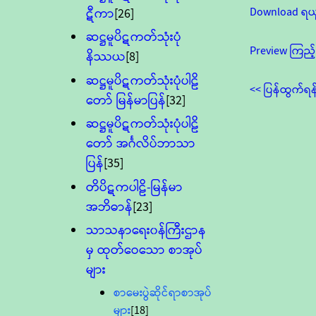
Download ရယ
ဋီကာ
[26]
ဆဋ္ဌမူပိဋကတ်သုံးပုံ
Preview ကြည့်
နိဿယ
[8]
ဆဋ္ဌမူပိဋကတ်သုံးပုံပါဠိ
<< ပြန်ထွက်ရန
တော် မြန်မာပြန်
[32]
ဆဋ္ဌမူပိဋကတ်သုံးပုံပါဠိ
တော် အင်္ဂလိပ်ဘာသာ
ပြန်
[35]
တိပိဋကပါဠိ-မြန်မာ
အဘိဓာန်
[23]
သာသနာရေး၀န်ကြီးဌာန
မှ ထုတ်ဝေသော စာအုပ်
များ
စာမေးပွဲဆိုင်ရာစာအုပ်
များ
[18]