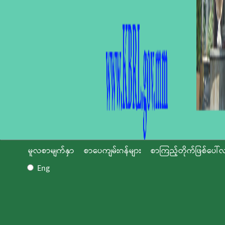
မူလစာမျက်နှာ
စာပေကျမ်းဂန်များ
စာကြည့်တိုက်ဖြစ်ပေါ်လ
Eng