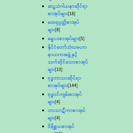
ဆဋ္ဌသံဂါယနာဆိုင်ရာ
စာအုပ်များ
[18]
ထေရုပ္ပတ္တိစာအုပ်
များ
[8]
ဓမ္မပဒစာအုပ်များ
[5]
နိုင်ငံတော်သံဃမဟာ
နာယကအဖွဲ့နှင့်
သက်ဆိုင်သောစာအုပ်
များ
[10]
ဗုဒ္ဓဘာသာဆိုင်ရာ
စာအုပ်များ
[144]
ဗုဒ္ဓဝင်ကျမ်းစာအုပ်
များ
[4]
ဘာသာဋီကာစာအုပ်
များ
[4]
ဝိနိစ္ဆယစာအုပ်