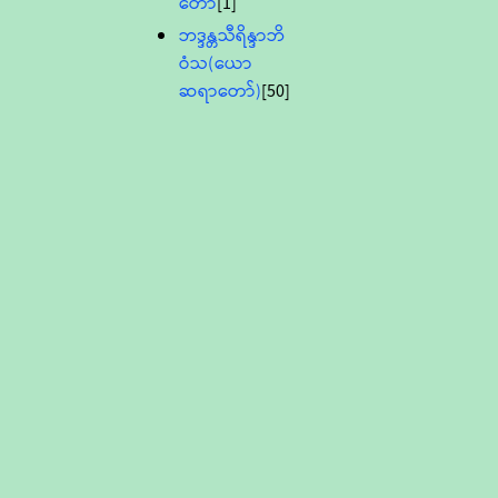
တော်
[1]
ဘဒ္ဒန္တသီရိန္ဒာဘိ
ဝံသ(ယော
ဆရာတော်)
[50]