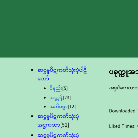
ဆဋ္ဌမူပိဋကတ်သုံးပုံပါဠိ
ပခုက္ကူ
တော်
အရှင်ကေလာ
ဝိနည်း
[5]
သုတ္တန်
[23]
အဘိဓမ္မာ
[12]
Downloaded 
ဆဋ္ဌမူပိဋကတ်သုံးပုံ
အဋ္ဌကထာ
[51]
Liked Times:
ဆဋ္ဌမူပိဋကတ်သုံးပုံ