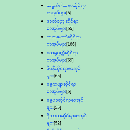
ဆဋ္ဌသံဂါယနာဆိုင်ရာ
စာအုပ်များ
[5]
ဇာတ်၀တ္ထုဆိုင်ရာ
စာအုပ်များ
[55]
တရားတော်ဆိုင်ရာ
စာအုပ်များ
[186]
ထေရုပ္ပတ္တိဆိုင်ရာ
စာအုပ်များ
[69]
ဒီပနီဆိုင်ရာစာအုပ်
များ
[65]
ဓမ္မကဗျာဆိုင်ရာ
စာအုပ်များ
[5]
ဓမ္မပဒဆိုင်ရာစာအုပ်
များ
[55]
နိဿယဆိုင်ရာစာအုပ်
များ
[52]