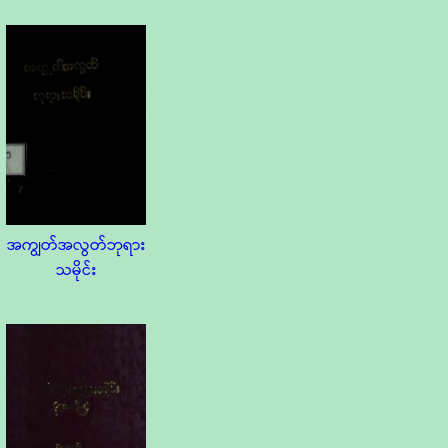
အကျွတ်အလွတ်ဘုရား
သမိုင်း