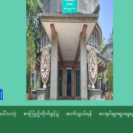
ပေါ်လာပုံ
စာကြည့်တိုက်ဖွင့်ပွဲ
ဆက်သွယ်ရန်
စာအုပ်များရှာဖွေရ