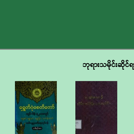
ဘုရားသမိုင်းဆိုင်