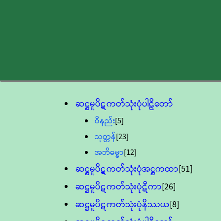
ဆဋ္ဌမူပိဋကတ်သုံးပုံပါဠိတော်
ဝိနည်း
[5]
သုတ္တန်
[23]
အဘိဓမ္မာ
[12]
ဆဋ္ဌမူပိဋကတ်သုံးပုံအဋ္ဌကထာ
[51]
ဆဋ္ဌမူပိဋကတ်သုံးပုံဋီကာ
[26]
ဆဋ္ဌမူပိဋကတ်သုံးပုံနိဿယ
[8]