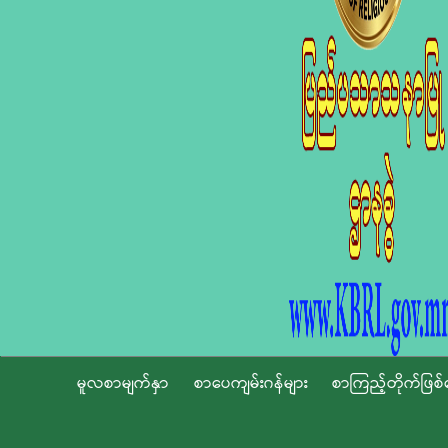
မူလစာမျက်နှာ
စာပေကျမ်းဂန်များ
စာကြည့်တိုက်ဖြစ်