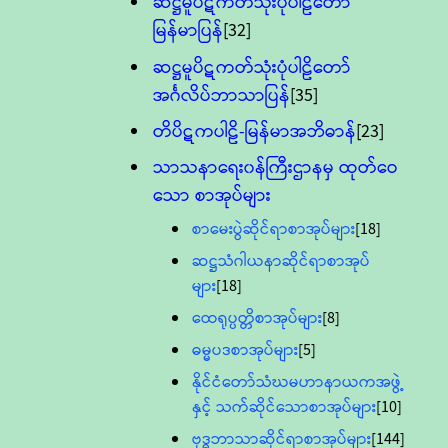
ဆဋ္ဌမူပိဋကတ်သုံးပုံပါဠိတော်
မြန်မာပြန်
[32]
ဆဋ္ဌမူပိဋကတ်သုံးပုံပါဠိတော်
အင်္ဂလိပ်ဘာသာပြန်
[35]
တိပိဋကပါဠိ-မြန်မာအဘိဓာန်
[23]
သာသနာရေး၀န်ကြီးဌာနမှ ထုတ်ဝေ
သော စာအုပ်များ
စာမေးပွဲဆိုင်ရာစာအုပ်များ
[18]
ဆဋ္ဌသံဂါယနာဆိုင်ရာစာအုပ်
များ
[18]
ထေရုပ္ပတ္တိစာအုပ်များ
[8]
ဓမ္မပဒစာအုပ်များ
[5]
နိုင်ငံတော်သံဃမဟာနာယကအဖွဲ့
နှင့် သက်ဆိုင်သောစာအုပ်များ
[10]
ဗုဒ္ဓဘာသာဆိုင်ရာစာအုပ်များ
[144]