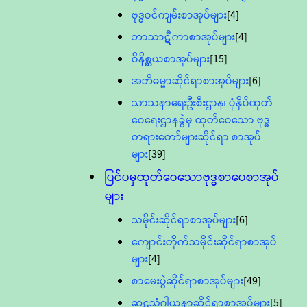
ဗုဒ္ဓဝင်ကျမ်းစာအုပ်များ
[4]
ဘာသာဋီကာစာအုပ်များ
[4]
ဝိနိစ္ဆယစာအုပ်များ
[15]
အဘိဓမ္မာဆိုင်ရာစာအုပ်များ
[6]
သာသနာရေးဦးစီးဌာန၊ ပုံနှိပ်ထုတ်
ဝေရေးဌာနခွဲမှ ထုတ်ဝေသော ဗုဒ္ဓ
တရားတော်များဆိုင်ရာ စာအုပ်
များ
[39]
ပြင်ပမှထုတ်ဝေသောဗုဒ္ဓစာပေစာအုပ်
များ
သမိုင်းဆိုင်ရာစာအုပ်များ
[6]
ကျောင်းတိုက်သမိုင်းဆိုင်ရာစာအုပ်
များ
[4]
စာမေးပွဲဆိုင်ရာစာအုပ်များ
[49]
ဆဋ္ဌသံဂါယနာဆိုင်ရာစာအုပ်များ
[5]