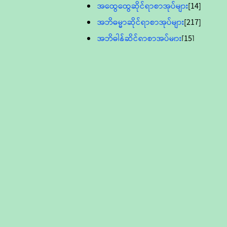
အထွေထွေဆိုင်ရာစာအုပ်များ
[14]
အဘိဓမ္မာဆိုင်ရာစာအုပ်များ
[217]
အဘိဓါန်ဆိုင်ရာစာအုပ်များ
[15]
အင်္ဂလိပ်ဘာသာဖြင့်ပြုစုသော ဗုဒ္ဓ
စာပေများ
[895]
လူငယ်ကဏ္ဍ ဗုဒ္ဓဘာသာ
သင်ခန်းစာ
[16]
ပိဋကသုံးပုံပါဠိတော် (ဆဋ္ဌမူ
ကွန်ပျူတာစာစီ)
ဝိနည်း
[5]
သုတ္တန်
[23]
အဘိဓမ္မာ
[12]
တရားတော်များ (Audio, MP-3)
ဘဒ္ဒန္တဝိမလ(မိုးကုတ်ဆရာတော်)