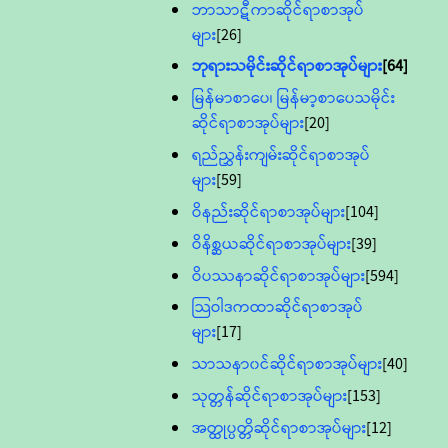
ဘာသာဋီကာဆိုင်ရာစာအုပ်
များ
[26]
ဘုရားသမိုင်းဆိုင်ရာစာအုပ်များ
[64]
မြန်မာစာပေ၊ မြန်မာ့စာပေသမိုင်း
ဆိုင်ရာစာအုပ်များ
[20]
ရည်ညွှန်းကျမ်းဆိုင်ရာစာအုပ်
များ
[59]
ဝိနည်းဆိုင်ရာစာအုပ်များ
[104]
ဝိနိစ္ဆယဆိုင်ရာစာအုပ်များ
[39]
ဝိပဿနာဆိုင်ရာစာအုပ်များ
[594]
သြဝါဒကထာဆိုင်ရာစာအုပ်
များ
[17]
သာသနာ၀င်ဆိုင်ရာစာအုပ်များ
[40]
သုတ္တန်ဆိုင်ရာစာအုပ်များ
[153]
အတ္ထုပ္ပတ္တိဆိုင်ရာစာအုပ်များ
[12]