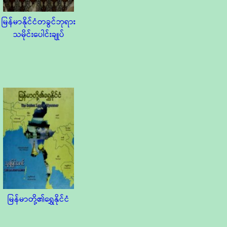
မြန်မာနိုင်ငံတခွင်ဘုရား
သမိုင်းပေါင်းချုပ်
မြန်မာတို့၏ရွှေနိုင်ငံ