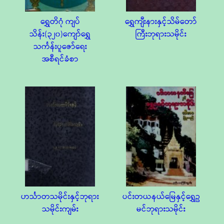
ရွှေတိဂုံ ကျပ်
ရွှေကျီးနားနှင့်သိမ်တော်
သိန်း(၃၂၀)ကျော်ရွှေ
ကြီးဘုရားသမိုင်း
သင်္ကန်းပူဇော်ရေး
အစီရင်ခံစာ
ဟင်္သာတသမိုင်းနှင့်ဘုရား
ပင်းတယနယ်မြေနှင့်ရွှေဥ
သမိုင်းကျမ်း
မင်ဘုရားသမိုင်း