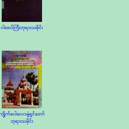
ငါးထပ်ကြီးဘုရားသမိုင်း
ကျိုက်ပေါလောမှဲ့ရှင်တော်
ဘုရားသမိုင်း