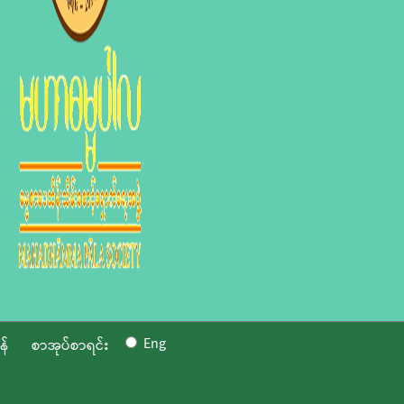
Eng
န်
စာအုပ်စာရင်း