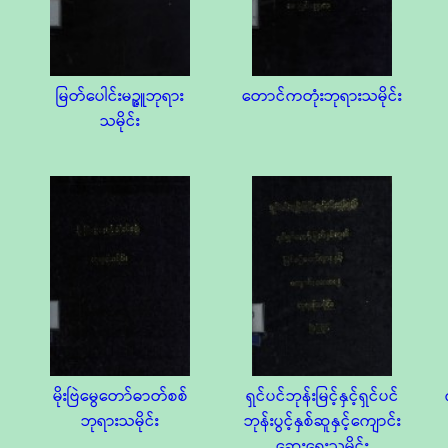
မြတ်ပေါင်းမဉ္ဇူဘုရား
တောင်ကတုံးဘုရားသမိုင်း
သမိုင်း
မိုးဗြဲမွေတော်ဓာတ်စစ်
ရှင်ပင်ဘုန်းမြင့်နှင့်ရှင်ပင်
ဘုရားသမိုင်း
ဘုန်းပွင့်နှစ်ဆူနှင့်ကျောင်း
ဆေးရေးသမိုင်း