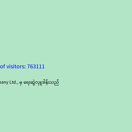
f visitors: 763111
y Ltd., မှ ရေးဆွဲလှူဒါန်းသည်