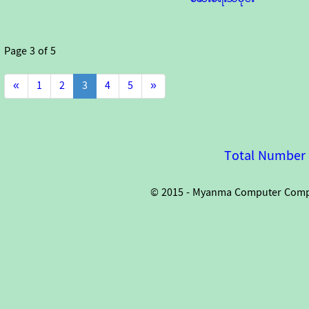
Page
3
of
5
«
1
2
3
4
5
»
Total Number o
© 2015 - Myanma Computer Compan