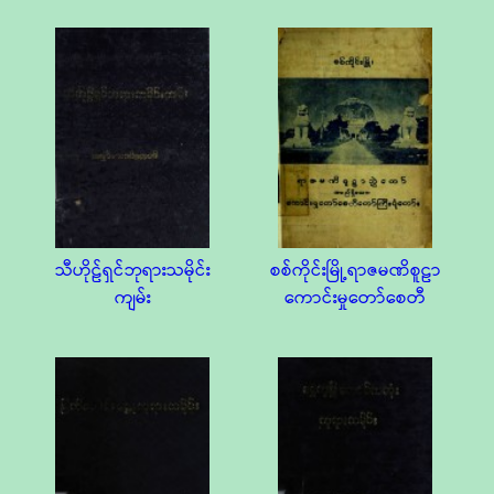
သီဟိုဠ်ရှင်ဘုရားသမိုင်း
စစ်ကိုင်းမြို့ရာဇမဏိစူဠာ
ကျမ်း
ကောင်းမှုတော်စေတီ