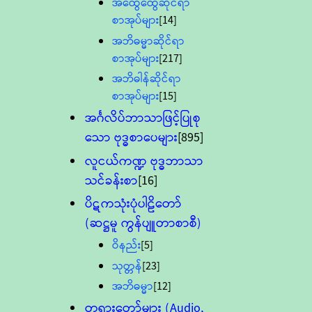
အထွေထွေဆိုင်ရာ
စာအုပ်များ
[14]
အဘိဓမ္မာဆိုင်ရာ
စာအုပ်များ
[217]
အဘိဓါန်ဆိုင်ရာ
စာအုပ်များ
[15]
အင်္ဂလိပ်ဘာသာဖြင့်ပြုစု
သော ဗုဒ္ဓစာပေများ
[895]
လူငယ်ကဏ္ဍ ဗုဒ္ဓဘာသာ
သင်ခန်းစာ
[16]
ပိဋကသုံးပုံပါဠိတော်
(ဆဋ္ဌမူ ကွန်ပျူတာစာစီ)
ဝိနည်း
[5]
သုတ္တန်
[23]
အဘိဓမ္မာ
[12]
တရားတော်များ (Audio,