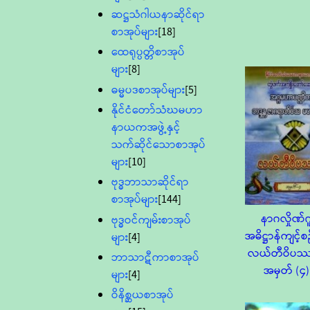
ဆဋ္ဌသံဂါယနာဆိုင်ရာ
စာအုပ်များ
[18]
ထေရုပ္ပတ္တိစာအုပ်
များ
[8]
ဓမ္မပဒစာအုပ်များ
[5]
နိုင်ငံတော်သံဃမဟာ
နာယကအဖွဲ့နှင့်
သက်ဆိုင်သောစာအုပ်
များ
[10]
ဗုဒ္ဓဘာသာဆိုင်ရာ
စာအုပ်များ
[144]
နာဂလှိုဏ်ဂ
ဗုဒ္ဓဝင်ကျမ်းစာအုပ်
အဓိဋ္ဌာန်ကျင့်စဉ်
များ
[4]
လယ်တီဝိပ
ဘာသာဋီကာစာအုပ်
အမှတ် (၄)
များ
[4]
ဝိနိစ္ဆယစာအုပ်