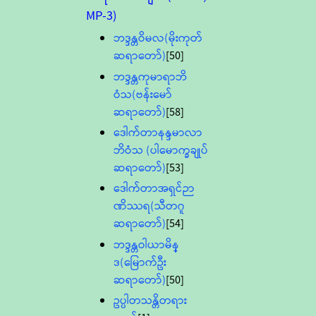
MP-3)
ဘဒ္ဒန္တဝိမလ(မိုးကုတ်
ဆရာတော်)
[50]
ဘဒ္ဒန္တကုမာရာဘိ
ဝံသ(ဗန်းမော်
ဆရာတော်)
[58]
ဒေါက်တာနန္ဒမာလာ
ဘိဝံသ (ပါမောက္ခချုပ်
ဆရာတော်)
[53]
ဒေါက်တာအရှင်ဉာ
ဏိဿရ(သီတဂူ
ဆရာတော်)
[54]
ဘဒ္ဒန္တဝါယာမိန္
ဒ(မြောက်ဦး
ဆရာတော်)
[50]
ဥပ္ပါတသန္တိတရား