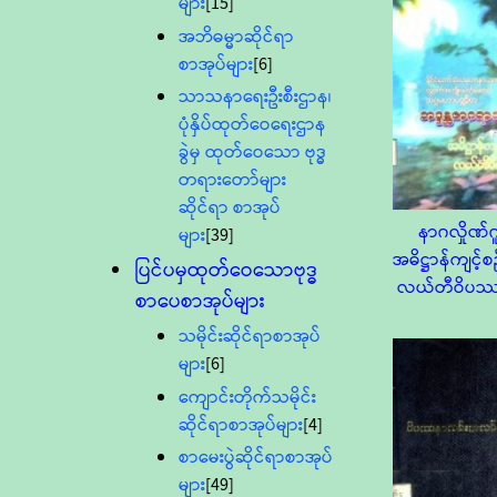
များ
[15]
အဘိဓမ္မာဆိုင်ရာ
စာအုပ်များ
[6]
သာသနာရေးဦးစီးဌာန၊
ပုံနှိပ်ထုတ်ဝေရေးဌာန
ခွဲမှ ထုတ်ဝေသော ဗုဒ္ဓ
တရားတော်များ
ဆိုင်ရာ စာအုပ်
နာဂလှိုဏ်ဂ
များ
[39]
အဓိဋ္ဌာန်ကျင့်စဉ်
ပြင်ပမှထုတ်ဝေသောဗုဒ္ဓ
လယ်တီဝိပ
စာပေစာအုပ်များ
သမိုင်းဆိုင်ရာစာအုပ်
များ
[6]
ကျောင်းတိုက်သမိုင်း
ဆိုင်ရာစာအုပ်များ
[4]
စာမေးပွဲဆိုင်ရာစာအုပ်
များ
[49]