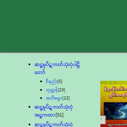
ဆဋ္ဌမူပိဋကတ်သုံးပုံပါဠိ
တော်
ဝိနည်း
[5]
သုတ္တန်
[23]
အဘိဓမ္မာ
[12]
ဆဋ္ဌမူပိဋကတ်သုံးပုံ
အဋ္ဌကထာ
[51]
ဆဋ္ဌမူပိဋကတ်သုံးပုံ