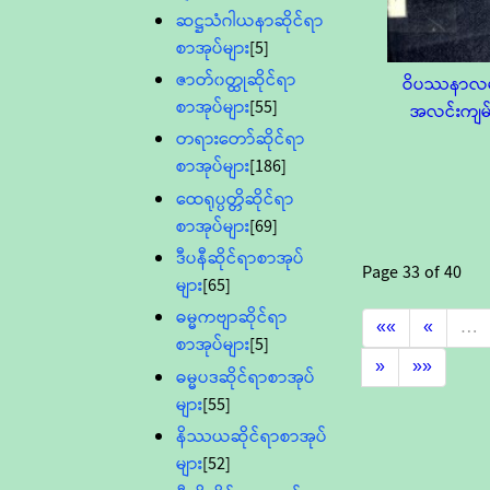
ဆဋ္ဌသံဂါယနာဆိုင်ရာ
စာအုပ်များ
[5]
ဇာတ်၀တ္ထုဆိုင်ရာ
ဝိပဿနာလမ
စာအုပ်များ
[55]
အလင်းကျမ်
တရားတော်ဆိုင်ရာ
စာအုပ်များ
[186]
ထေရုပ္ပတ္တိဆိုင်ရာ
စာအုပ်များ
[69]
ဒီပနီဆိုင်ရာစာအုပ်
Page
33
of
40
များ
[65]
ဓမ္မကဗျာဆိုင်ရာ
««
«
…
စာအုပ်များ
[5]
»
»»
ဓမ္မပဒဆိုင်ရာစာအုပ်
များ
[55]
နိဿယဆိုင်ရာစာအုပ်
များ
[52]