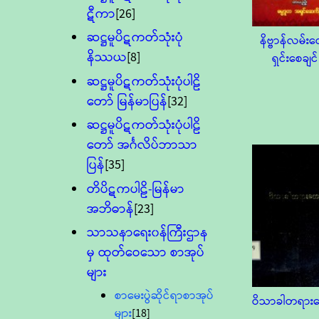
ဋီကာ
[26]
ဆဋ္ဌမူပိဋကတ်သုံးပုံ
နိဗ္ဗာန်လမ်း
နိဿယ
[8]
ရှင်းစေချင်
ဆဋ္ဌမူပိဋကတ်သုံးပုံပါဠိ
တော် မြန်မာပြန်
[32]
ဆဋ္ဌမူပိဋကတ်သုံးပုံပါဠိ
တော် အင်္ဂလိပ်ဘာသာ
ပြန်
[35]
တိပိဋကပါဠိ-မြန်မာ
အဘိဓာန်
[23]
သာသနာရေး၀န်ကြီးဌာန
မှ ထုတ်ဝေသော စာအုပ်
များ
စာမေးပွဲဆိုင်ရာစာအုပ်
ဝိသာခါတရား
များ
[18]