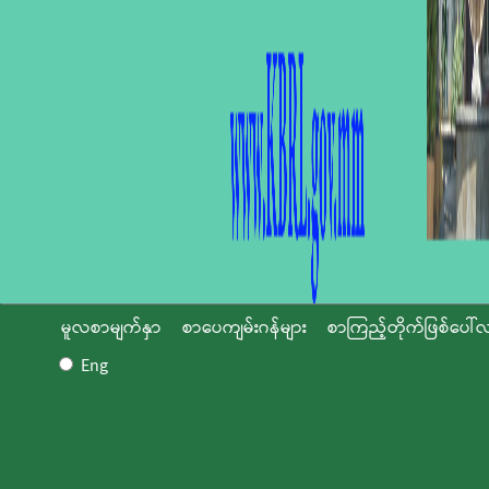
မူလစာမျက်နှာ
စာပေကျမ်းဂန်များ
စာကြည့်တိုက်ဖြစ်ပေါ်လ
Eng