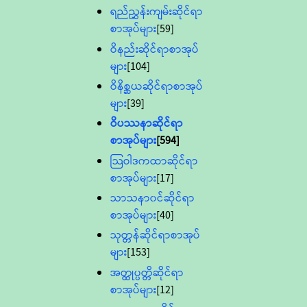
ရည်ညွှန်းကျမ်းဆိုင်ရာ
စာအုပ်များ
[59]
ဝိနည်းဆိုင်ရာစာအုပ်
များ
[104]
ဝိနိစ္ဆယဆိုင်ရာစာအုပ်
များ
[39]
ဝိပဿနာဆိုင်ရာ
စာအုပ်များ
[594]
သြဝါဒကထာဆိုင်ရာ
စာအုပ်များ
[17]
သာသနာ၀င်ဆိုင်ရာ
စာအုပ်များ
[40]
သုတ္တန်ဆိုင်ရာစာအုပ်
များ
[153]
အတ္ထုပ္ပတ္တိဆိုင်ရာ
စာအုပ်များ
[12]