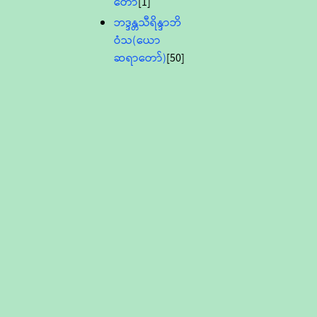
တော်
[1]
ဘဒ္ဒန္တသီရိန္ဒာဘိ
ဝံသ(ယော
ဆရာတော်)
[50]